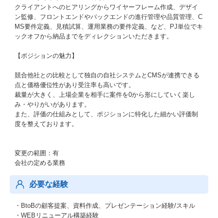
クライアントへのヒアリングからワイヤーフレーム作成、デザイ
ン監修、フロントエンドやバックエンドの進行管理や品質管理、C
MS要件定義、見積試算、運用業務の要件定義、など、PJ単位でキ
ックオフから納品までをディレクションいただきます。
【ポジションの魅力】
競合他社との比較として独自の自社システムとCMSが連携できる
点と価格優位性があり受注率も高いです。
裁量が大きく、上場企業を相手に案件を0から形にしていく楽し
み・やりがいがあります。
また、評価の仕組みとして、ポジションに特化した細かい評価制
度を整えております。
変更の範囲：有
会社の定める業務
必要な経験
・BtoBの顧客提案、資料作成、プレゼンテーション経験/スキル
・WEBリニューアル構築経験