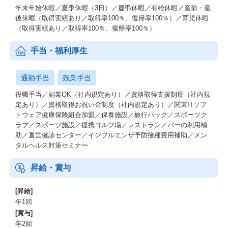
年末年始休暇／夏季休暇（3日）／慶弔休暇／有給休暇／産前・産
後休暇（取得実績あり／取得率100％、復帰率100％）／育児休暇
（取得実績あり／取得率100％、復帰率100％）
手当・福利厚生
通勤手当
残業手当
役職手当／副業OK（社内規定あり）／資格取得支援制度（社内規
定あり）／資格取得お祝い金制度（社内規定あり）／関東ITソフ
トウェア健康保険組合加盟／保養施設／旅行パック／スポーツク
ラブ／スポーツ施設／提携ゴルフ場／レストラン／バーの利用補
助／直営健診センター／インフルエンザ予防接種費用補助／メン
タルヘルス対策セミナー
昇給・賞与
[昇給]
年1回
[賞与]
年2回