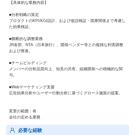
【具体的な業務内容】
■分析戦略の策定
プロダクトのKPI/KGI設計、および仮説検証・因果関係まで考慮し
た効果検証。
■横断的な調整業務
JR各部、NTA（日本旅行）、開発ベンダー等との複雑な利害調整
および推進。
■チームビルディング
メンバーの分析品質向上、知見の共有、組織開発への積極的な関
与。
■Webマーケティング支援
広告効果分析やユーザー行動分析に基づくグロース施策の提案。
変更の範囲：有
会社の定める業務
必要な経験