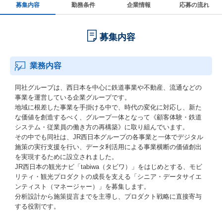
募集内容
勤務条件
企業情報
応募の流れ
募集内容
業務内容
同社グループは、西日本を中心に鉄道事業や不動産、流通などの
事業を運営している企業グループです。
地域に根差した事業を手掛ける中で、時代の変化に対応し、新た
な価値を創造するべく、グループ一体となって《顧客体験・鉄道
システム・従業員の働き方の再構築》に取り組んでいます。
その中でも同社は、JR西日本グループの各事業と一体でデジタル
施策の実行支援を行い、データ利活用による事業横断の価値創出
を実現するために設立されました。
JR西日本の観光ナビ「tabiwa（タビワ）」をはじめとする、モビ
リティ・観光プロダクトの成長を支える「シニア・データサイエ
ンティスト（マネージャー）」を募集します。
分析設計から施策提言までを主導し、プロダクト戦略に直接寄与
する役割です。