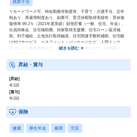
残業手当
リモートワーク可、時短勤務等制度有、子育て・介護手当、定年
制あり、再雇用制度あり、副業可、育児休暇取得実績有：育休後
復帰率:99.2％（2021年度実績）財形貯蓄（一般、住宅、年金）、
社員持株会、住宅補助費、持家取得支援費、住宅ローン返済補
助、利子補給、土地先行取得融資、住宅関連手数料補助、住宅駆
け付けサービス、ベネフィット・パッケージなど、人間ドック、
オプション検査補助など、育児・介護支援サービス、結婚祝い
金、弔慰料、災害見舞金など、社員食堂、企業年金（企業年金基
金、確定拠出年金）、電気通信共済会(個人年金、遺児育英基金)
昇給・賞与
[昇給]
年1回
[賞与]
年2回
保険
健康
厚生年金
雇用
労災