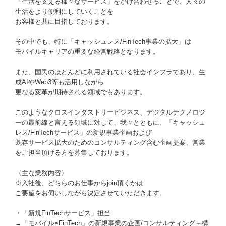
「生活を支える様々なサービス」をかけ合わせることで、人々の
生活をより便利にしていくことを
お客様と共に目指しております。
その中でも、特に「キャッシュレス/FinTech事業の拡大」は
モバイルキャリアの重要な経営戦略となります。
また、国民のほとんどに利用されている社会インフラであり、生
成AIやWeb3等も活用しながら
更なる変革が期待される領域でもあります。
このようなクロスインダストリービジネス、デジタルテクノロジ
ーの最前線と言える領域に対して、我々とともに、「キャッシュ
レス/FinTechサービス」の新規事業企画および
既存サービス拡大のためのコンサルティング含む企画提案、営業
をご担当頂ける方を募集しております。
〈主な業務内容〉
※入社後、どちらのお仕事からjoin頂くかは
ご要望をお伺いしながら決定させていただきます。
・「新規FinTechサービス」担当
→「モバイル×FinTech」の新規事業の企画/コンサルティング～構