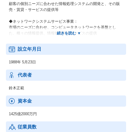
顧客の個別ニーズに合わせた情報処理システムの開発と、その販
売・賃貸・サービスの提供等
◆ネットワークシステムサービス事業：
市場のニーズに合わせ、コンピュータネットワークを基盤とし
た、種々の情報提供、情報処理等のサービスの提供
◆その他の事業：
設立年月日
顧客の経営上の問題点に係わる調査・分析、情報処理システムの
在り方に係わる企画・提案、保守・ファシリティマネジメント等
1988年 5月23日
代表者
鈴木正範
資本金
1425億2000万円
従業員数