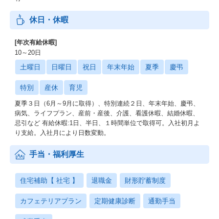
休日・休暇
[年次有給休暇]
10～20日
土曜日
日曜日
祝日
年末年始
夏季
慶弔
特別
産休
育児
夏季３日（6月～9月に取得）、特別連続２日、年末年始、慶弔、
病気、ライフプラン、産前・産後、介護、看護休暇、結婚休暇、
忌引など 有給休暇:1日、半日、１時間単位で取得可。入社初月よ
り支給。入社月により日数変動。
手当・福利厚生
住宅補助【 社宅 】
退職金
財形貯蓄制度
カフェテリアプラン
定期健康診断
通勤手当