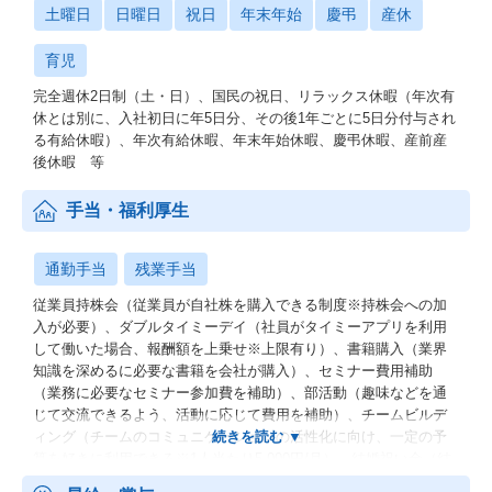
土曜日
日曜日
祝日
年末年始
慶弔
産休
・提案して終わりではなく、機能しやすい状態まで設計するた
め、あなたの提案が施設運営や現場の負担軽減に直結する瞬間を
育児
実感できる。
完全週休2日制（土・日）、国民の祝日、リラックス休暇（年次有
・介護領域はまさに「1→10フェーズ」の新規事業であり、提案の
休とは別に、入社初日に年5日分、その後1年ごとに5日分付与され
型・成功パターン・導入プロセスなどを一緒に創り上げていく楽
る有給休暇）、年次有給休暇、年末年始休暇、慶弔休暇、産前産
しさがある。
後休暇 等
・現場スタッフから経営層まで多様なステークホルダーと関わる
手当・福利厚生
ため、調整力・構造化力・提案力など、どの業界でも通用するス
キルが身につく。
通勤手当
残業手当
・深刻な人手不足に直面する介護領域の課題解決に向き合えるた
従業員持株会（従業員が自社株を購入できる制度※持株会への加
め、社会貢献度が高く、働きがいの大きいミッション。
入が必要）、ダブルタイミーデイ（社員がタイミーアプリを利用
して働いた場合、報酬額を上乗せ※上限有り）、書籍購入（業界
・新規事業ゆえにポジションが増え続けており、実績次第で早期
知識を深めるに必要な書籍を会社が購入）、セミナー費用補助
にリーダー・マネージャーへ昇格が可能
（業務に必要なセミナー参加費を補助）、部活動（趣味などを通
じて交流できるよう、活動に応じて費用を補助）、チームビルデ
ィング（チームのコミュニケーションの活性化に向け、一定の予
～参考記事～
算を好きに利用できる※1人当たり5,000円/月）、結婚祝い金（結
婚した従業員に祝い金を支給） 等
▼1日密着！ しごとリーチ！