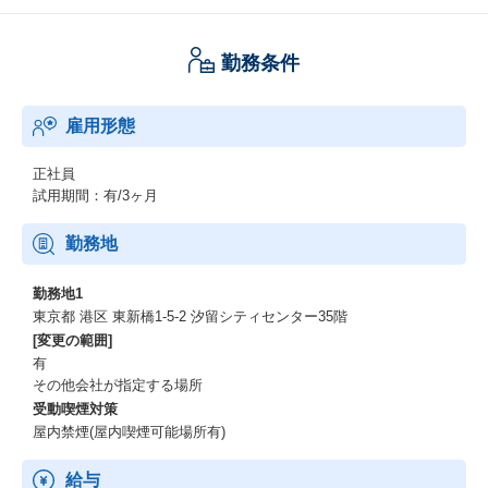
長しました。
勤務条件
その中でも介護領域は、まさにこれから本格的な成長フェーズに
入る「新規事業ドメイン」です。
これまでに0→1の立ち上げを終え、タイミーの価値が介護現場で
雇用形態
も通用することは証明されました。
次のフェーズでは、
正社員
・介護領域でどのターゲットから広げていくのか
試用期間：有/3ヶ月
・どのような提案ストーリー・型が最も刺さるのか
・成功事例をどう横展開し、市場全体に広げていくのか
勤務地
といった「1→10のスケール」をつくっていくことが求められてい
ます。
勤務地1
東京都 港区 東新橋1-5-2 汐留シティセンター35階
今回は、介護領域におけるタイミー活用をさらに拡大していくた
[変更の範囲]
めのコンサルティングセールスを募集します。
有
介護事業者が抱える人材・労働力不足やDXの課題に向き合いなが
その他会社が指定する場所
ら、タイミーの新規事業の成長を共にリードしていただける方を
受動喫煙対策
お迎えしたいと考えています。
屋内禁煙(屋内喫煙可能場所有)
～ミッション～
コンサルティングセールスとして介護領域の新規クライアントに
給与