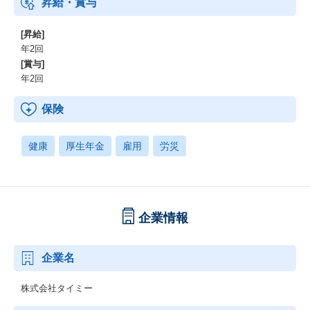
昇給・賞与
youtube.com/watch?si=tnYL_kJSHs4Yq4tl&v=kVkf4h2nsq8&featu
re=youtu.be
[昇給]
年2回
▼介護領域特化組織のマネージャーが語る、『日本の未来』と
[賞与]
『自身の成長』両方に本気で向き合える環境とは
年2回
https://note.timee.co.jp/n/n97a3353f5259?gs=4ff058723fd7
保険
▼介護から、日本を変える。 -タイミーのカスタマーサクセスでの
社会貢献と未来想像-
https://note.timee.co.jp/n/n76df42ea6405
健康
厚生年金
雇用
労災
企業情報
企業名
株式会社タイミー