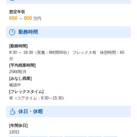
対して、単なる新規営業にとどまらず、
クライアントの経営・現場課題に深く入り込み、最適な活用方法
想定年収
を設計する“コンサルティングセールス”として価値提供を行うこと
650
800
～
万円
がミッションです。
勤務時間
介護領域は施設規模・人員配置・資格要件・オペレーションが大
きく異なるため、クライアントごとに最適な活用モデルが存在し
[勤務時間]
ます。
そのため、商談 → 課題整理 → 解決策設計 → 導入基盤づくり →
9:30 ～ 18:30（実働：8時間00分） フレックス有 休憩時間：60
CSまで、クライアントの成功に向けた一連のプロセスをリードす
分
ること が求められます。
[平均残業時間]
基本的にはマーケティング・インサイドセールス部門からのトス
25時間/月
アップを受け、商談以降の提案・クロージング・関係構築までを
[みなし残業]
リードしていただきます。
確認中
[フレックスタイム]
★やりがい・魅力
有（コアタイム：9:30～15:30）
・新規営業とコンサルティングセールスの両方を担い、経営課題
休日・休暇
の解決まで広く深く関われる。
[年間休日]
・課題整理・活用設計・導入基盤づくりまで一貫して行え、営業
120日
としての市場価値が大きく向上。