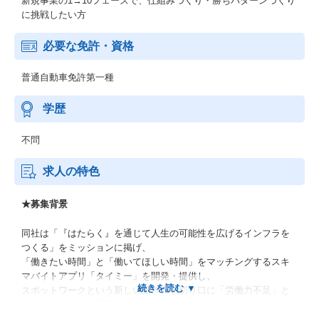
新規事業の1→10フェーズで、仕組みづくり・勝ちパターンづくり
に挑戦したい方
必要な免許・資格
普通自動車免許第一種
学歴
不問
求人の特色
★募集背景
同社は「『はたらく』を通じて人生の可能性を広げるインフラを
つくる」をミッションに掲げ、
「働きたい時間」と「働いてほしい時間」をマッチングするスキ
マバイトアプリ「タイミー」を開発・提供し、
スポットワークという新しい働き方を切り口に「労働力不足」と
いう日本が抱える重要課題の解決に取り組み、
タイミーは国内最大級のスポットワークプラットフォームへと成