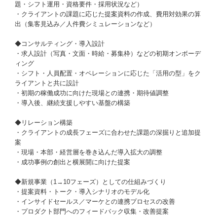
題・シフト運用・資格要件・採用状況など）
・クライアントの課題に応じた提案資料の作成、費用対効果の算
出（集客見込み／人件費シミュレーションなど）
◆コンサルティング・導入設計
・求人設計（写真・文面・時給・募集枠）などの初期オンボーデ
ィング
・シフト・人員配置・オペレーションに応じた「活用の型」をク
ライアントと共に設計
・初期の稼働成功に向けた現場との連携・期待値調整
・導入後、継続支援しやすい基盤の構築
◆リレーション構築
・クライアントの成長フェーズに合わせた課題の深掘りと追加提
案
・現場・本部・経営層を巻き込んだ導入拡大の調整
・成功事例の創出と横展開に向けた提案
◆新規事業（1→10フェーズ）としての仕組みづくり
・提案資料・トーク・導入シナリオのモデル化
・インサイドセールス／マーケとの連携プロセスの改善
・プロダクト部門へのフィードバック収集・改善提案