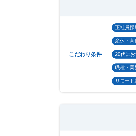
正社員採
産休・育
こだわり条件
20代に
職種・業
リモート