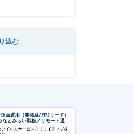
り込む
CT企画運用（開発及びPJリード）
みなとみらい勤務／リモート週
OK／業務改善～
士フイルムサービスクリエイティブ株
会社