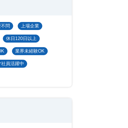
歴不問
上場企業
休日120日以上
OK
業界未経験OK
マ社員活躍中