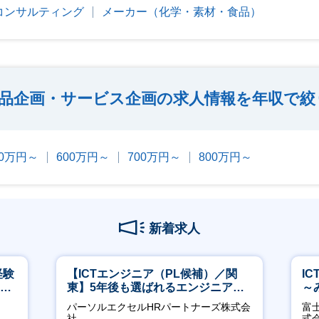
コンサルティング
メーカー（化学・素材・食品）
品企画・サービス企画の求人情報を年収で絞
00万円～
600万円～
700万円～
800万円～
新着求人
経験
【ICTエンジニア（PL候補）／関
I
00
東】5年後も選ばれるエンジニアへ
～
／チーム運営・体制構築
2
パーソルエクセルHRパートナーズ株式会
富
社
式