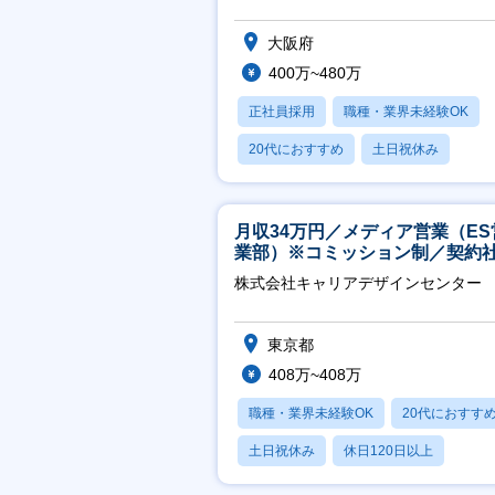
大阪府
400万~480万
正社員採用
職種・業界未経験OK
20代におすすめ
土日祝休み
休日120日以上
月収34万円／メディア営業（ES
業部）※コミッション制／契約
※4年目以降無期化
株式会社キャリアデザインセンター
東京都
408万~408万
職種・業界未経験OK
20代におすす
土日祝休み
休日120日以上
産休・育休あり