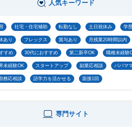
人気キーワード
用
社宅・住宅補助
転勤なし
土日祝休み
学
休あり
フレックス
賞与あり
月残業20時間以内
おすすめ
30代におすすめ
第二新卒OK
職種未経験
界未経験OK
スタートアップ
副業応相談
パパマ
勤務応相談
語学力を活かせる
面接1回
専門サイト