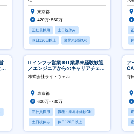
東京都
420万~560万
正社員採用
土日祝休み
休日120日以上
業界未経験OK
休
月残業20時間以内
月
営
ITインフラ営業※IT業界未経験歓迎
ア
社員
／エンジニアからのキャリアチェン
C
ジ可※【週3～4日リモート可能】
※
株式会社ライトウェル
寺
東京都
600万~730万
め
正社員採用
職種・業界未経験OK
土日祝休み
休日120日以上
月残業20時間以内