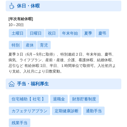
休日・休暇
[年次有給休暇]
10～20日
土曜日
日曜日
祝日
年末年始
夏季
慶弔
特別
産休
育児
夏季３日（6月～9月に取得）、特別連続２日、年末年始、慶弔、
病気、ライフプラン、産前・産後、介護、看護休暇、結婚休暇、
忌引など 有給休暇:1日、半日、１時間単位で取得可。入社初月よ
り支給。入社月により日数変動。
手当・福利厚生
住宅補助【 社宅 】
退職金
財形貯蓄制度
カフェテリアプラン
定期健康診断
通勤手当
残業手当