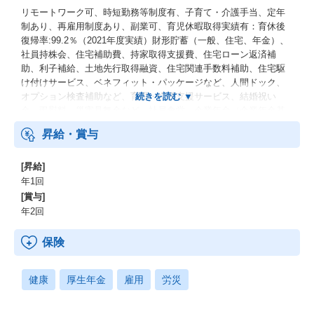
リモートワーク可、時短勤務等制度有、子育て・介護手当、定年
制あり、再雇用制度あり、副業可、育児休暇取得実績有：育休後
復帰率:99.2％（2021年度実績）財形貯蓄（一般、住宅、年金）、
社員持株会、住宅補助費、持家取得支援費、住宅ローン返済補
助、利子補給、土地先行取得融資、住宅関連手数料補助、住宅駆
け付けサービス、ベネフィット・パッケージなど、人間ドック、
オプション検査補助など、育児・介護支援サービス、結婚祝い
金、弔慰料、災害見舞金など、社員食堂、企業年金（企業年金基
金、確定拠出年金）、電気通信共済会(個人年金、遺児育英基金)
昇給・賞与
[昇給]
年1回
[賞与]
年2回
保険
健康
厚生年金
雇用
労災