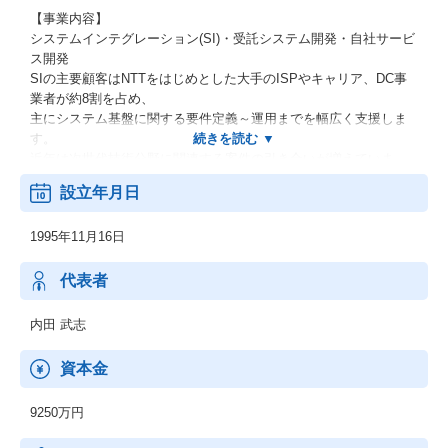
【事業内容】
システムインテグレーション(SI)・受託システム開発・自社サービ
ス開発
SIの主要顧客はNTTをはじめとした大手のISPやキャリア、DC事
業者が約8割を占め、
主にシステム基盤に関する要件定義～運用までを幅広く支援しま
す。
近年は次世代技術分野に関連する案件の引き合いが増えていま
す。
設立年月日
【APCについて】
1995年11月16日
同社は、「エンジニアから時間を奪うものをなくす」ため、ITイ
ンフラ自動化のプロフェッショナルとして、
クラウドも含めたインフラ自動化技術で顧客の課題を解決すると
代表者
同時に、SI業務の課題を解決するプロダクト・サービスを提供す
る
内田 武志
NeoSIer（ネオエスアイヤー）です。
資本金
9250万円