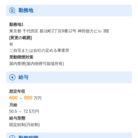
勤務地
勤務地1
東京都 千代田区 鍛冶町2丁目9番12号 神田徳力ビル 3階
[変更の範囲]
有
ご自宅または会社の定める事業所
受動喫煙対策
屋内禁煙(屋内喫煙可能場所有)
給与
想定年収
600
900
～
万円
月給
50.5 ～ 72.5万円
給与形態
固定給制(月給制)