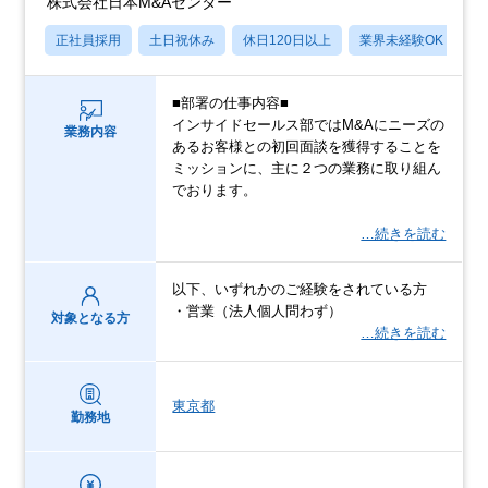
株式会社日本M&Aセンター
正社員採用
土日祝休み
休日120日以上
業界未経験OK
産
■部署の仕事内容■
インサイドセールス部ではM&Aにニーズの
業務内容
あるお客様との初回面談を獲得することを
ミッションに、主に２つの業務に取り組ん
でおります。
…続きを読む
以下、いずれかのご経験をされている方
・営業（法人個人問わず）
対象となる方
…続きを読む
東京都
勤務地