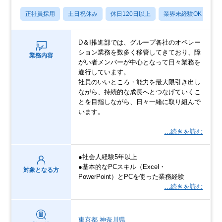
正社員採用
土日祝休み
休日120日以上
業界未経験OK
産
D＆I推進部では、グループ各社のオペレー
ション業務を数多く移管してきており、障
業務内容
がい者メンバーが中心となって日々業務を
遂行しています。
社員のいいところ・能力を最大限引き出し
ながら、持続的な成長へとつなげていくこ
とを目指しながら、日々一緒に取り組んで
います。
…続きを読む
●社会人経験5年以上
●基本的なPCスキル（Excel・
対象となる方
PowerPoint）とPCを使った業務経験
…続きを読む
東京都
神奈川県