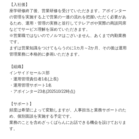
【入社後】
座学研修終了後、営業研修を受けていただきます。アポインター
の管理を実施する上で営業の一連の流れを把握いただく必要があ
るため、運用・管理の実務と並行してテレアポや実際の商談同席
などでサービス理解を深めていただきます。
※営業職ではないのでノルマはございません、あくまで内勤業務
です。
まずは営業知識をつけてもらうのに1カ月～2か月、その後は運用
管理業務に本格的に参画いただきます。
【組織】
インサイドセールス部
・運用管理責任者1名(上長)
・運用管理サポート1名
・アポインター23名(202510/22時点)
【サポート】
頻度は希望によって変動しますが、人事担当と業務サポートのた
め、個別面談を実施する予定です。
業務のことを含めざっくばらんにお話できる機会を設けておりま
す。