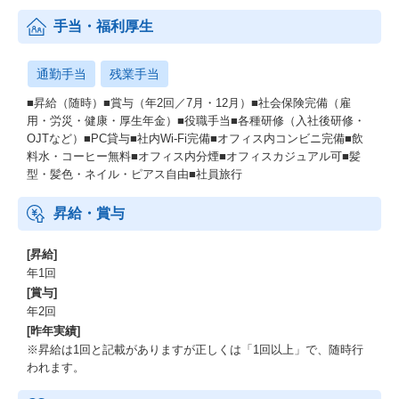
手当・福利厚生
通勤手当
残業手当
■昇給（随時）■賞与（年2回／7月・12月）■社会保険完備（雇
用・労災・健康・厚生年金）■役職手当■各種研修（入社後研修・
OJTなど）■PC貸与■社内Wi-Fi完備■オフィス内コンビニ完備■飲
料水・コーヒー無料■オフィス内分煙■オフィスカジュアル可■髪
型・髪色・ネイル・ピアス自由■社員旅行
昇給・賞与
[昇給]
年1回
[賞与]
年2回
[昨年実績]
※昇給は1回と記載がありますが正しくは「1回以上」で、随時行
われます。