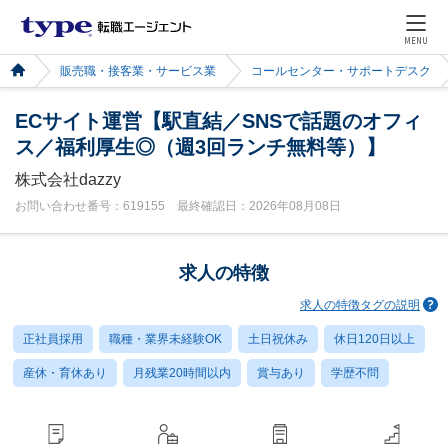
MENU
販売職・接客業・サービス業
コールセンター・サポートデスク
ECサイト運営【駅直結／SNSで話題のオフィ
ス／福利厚生◎（週3回ランチ無料等）】
株式会社dazzy
お問い合わせ番号：619155 最終確認日：2026年08月08日
求人の特徴
求人の特徴タグの説明
正社員採用
職種・業界未経験OK
土日祝休み
休日120日以上
産休・育休あり
月残業20時間以内
賞与あり
学歴不問