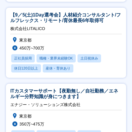
【9／5(土)1Day選考会】人材紹介コンサルタント/フ
ルフレックス・リモート/育休最長6年取得可
株式会社LITALICO
東京都
450万~700万
正社員採用
職種・業界未経験OK
土日祝休み
休日120日以上
産休・育休あり
ITカスタマーサポート【夜勤無し／自社勤務／エネ
ルギー分野知識が身につきます】
エナジー・ソリューションズ株式会社
東京都
350万~475万