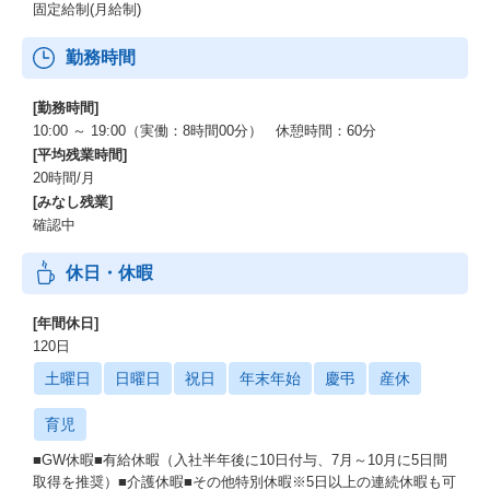
固定給制(月給制)
勤務時間
[勤務時間]
10:00 ～ 19:00（実働：8時間00分） 休憩時間：60分
[平均残業時間]
20時間/月
[みなし残業]
確認中
休日・休暇
[年間休日]
120日
土曜日
日曜日
祝日
年末年始
慶弔
産休
育児
■GW休暇■有給休暇（入社半年後に10日付与、7月～10月に5日間
取得を推奨）■介護休暇■その他特別休暇※5日以上の連続休暇も可