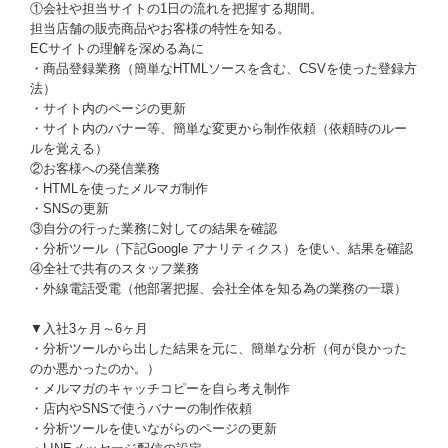
①会社や担当サイトの1日の流れを把握する期間。
担当店舗の販売商品やお客様の特性を知る。
ECサイトの理解を深める為に
・商品登録業務（簡単なHTMLソースを含む、CSVを使った登録方
法）
・サイト内のページの更新
・サイト内のバナー等、簡単な変更から制作依頼（依頼時のルー
ルを覚える）
②お客様への発信業務
・HTMLを使ったメルマガ制作
・SNSの更新
③自分の行った業務に対しての結果を確認
・分析ツール（下記Google アナリティクス）を使い、結果を確認
④全社で共有のスタッフ業務
・外線電話受電（他部署把握、会社全体を知る為の業務の一環）
▼入社3ヶ月～6ヶ月
・分析ツールから出した結果を元に、簡単な分析（何が良かった
のか悪かったのか。）
・メルマガのキャッチコピーを自ら考え制作
・店内やSNSで使うバナーの制作依頼
・分析ツールを使いながらのページの更新