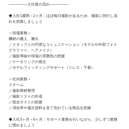
―――――入社後の流れ―――――
◆入社1週間～2ヶ月：ほぼ毎日撮影があるため、撮影に同行し流
れを把握しましょう
＜現場業務＞
機材の搬入、搬出
／スタッフとの円滑なコミュニケーション（モデルや外部フォト
グラファー、ヘアメイク）
／撮影導線や現場の雰囲気の把握
／ケータリングの発注
／モデルフィッティングサポート（ドレス・下着）
＜社内業務＞
スチーム
／撮影商材整理
／撮影リストの作成
／競合サイトの把握
／消化率や週次資料を見て売れている商品を把握
◆入社3ヶ月～6ヶ月：サポート業務を行いながら、少しずつ業務
に慣れましょう