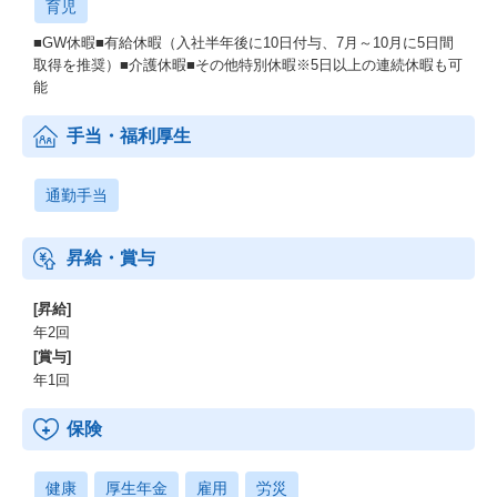
育児
■GW休暇■有給休暇（入社半年後に10日付与、7月～10月に5日間
取得を推奨）■介護休暇■その他特別休暇※5日以上の連続休暇も可
能
手当・福利厚生
通勤手当
昇給・賞与
[昇給]
年2回
[賞与]
年1回
保険
健康
厚生年金
雇用
労災