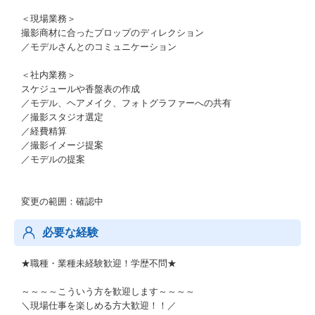
＜現場業務＞
撮影商材に合ったプロップのディレクション
／モデルさんとのコミュニケーション
＜社内業務＞
スケジュールや香盤表の作成
／モデル、ヘアメイク、フォトグラファーへの共有
／撮影スタジオ選定
／経費精算
／撮影イメージ提案
／モデルの提案
変更の範囲：確認中
必要な経験
★職種・業種未経験歓迎！学歴不問★
～～～～こういう方を歓迎します～～～～
＼現場仕事を楽しめる方大歓迎！！／