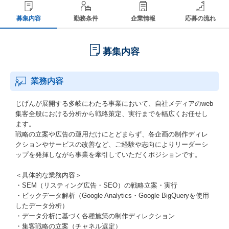
募集内容
勤務条件
企業情報
応募の流れ
募集内容
業務内容
じげんが展開する多岐にわたる事業において、自社メディアのweb
集客全般における分析から戦略策定、実行までを幅広くお任せし
ます。
戦略の立案や広告の運用だけにとどまらず、各企画の制作ディレ
クションやサービスの改善など、ご経験や志向によりリーダーシ
ップを発揮しながら事業を牽引していただくポジションです。
＜具体的な業務内容＞
・SEM（リスティング広告・SEO）の戦略立案・実行
・ビックデータ解析（Google Analytics・Google BigQueryを使用
したデータ分析）
・データ分析に基づく各種施策の制作ディレクション
・集客戦略の立案（チャネル選定）