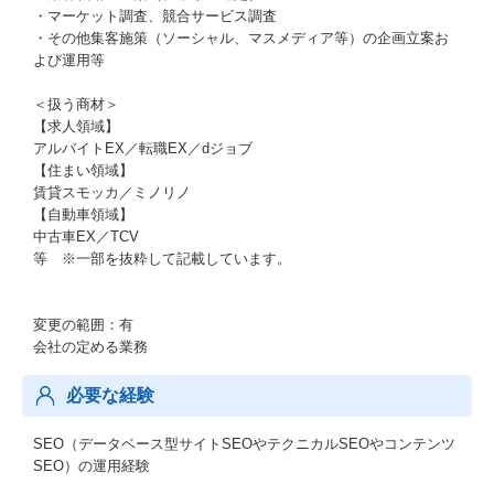
・マーケット調査、競合サービス調査
・その他集客施策（ソーシャル、マスメディア等）の企画立案お
よび運用等
＜扱う商材＞
【求人領域】
アルバイトEX／転職EX／dジョブ
【住まい領域】
賃貸スモッカ／ミノリノ
【自動車領域】
中古車EX／TCV
等 ※一部を抜粋して記載しています。
変更の範囲：有
会社の定める業務
必要な経験
SEO（データベース型サイトSEOやテクニカルSEOやコンテンツ
SEO）の運用経験