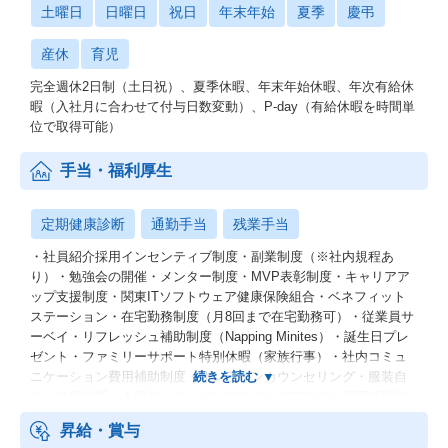
土曜日
日曜日
祝日
年末年始
夏季
慶弔
産休
育児
完全週休2日制（土日祝）、夏季休暇、年末年始休暇、年次有給休
暇（入社月に合わせて付与日数変動）、P-day（有給休暇を時間単
位で取得可能）
手当・福利厚生
定期健康診断
通勤手当
残業手当
・社員紹介採用インセンティブ制度・副業制度（※社内規程あ
り）・勉強会の開催・メンター制度・MVP表彰制度・キャリアア
ップ支援制度・関東ITソフトウェア健康保険組合・ベネフィット
ステーション・在宅勤務制度（月8回まで在宅勤務可）・従業員サ
ーベイ・リフレッシュ補助制度（Napping Minites）・誕生日プレ
ゼント・ファミリーサポート特別休暇（家族行事）・社内コミュ
ニケーション費用補助制度・オンラインカウンセリング・服装自
由・健康診断、人間ドック、インフルエンザワクチン費用補助制
度・ピアボーナス制度
昇給・賞与