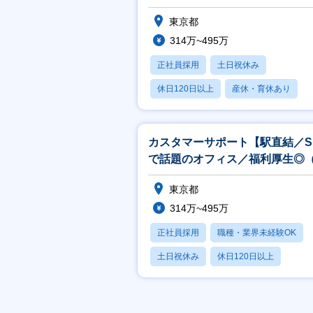
（週3回ランチ無料等）】
東京都
314万~495万
正社員採用
土日祝休み
休日120日以上
産休・育休あり
月残業20時間以内
カスタマーサポート【駅直結／S
で話題のオフィス／福利厚生◎
3回ランチ無料等）】
東京都
314万~495万
正社員採用
職種・業界未経験OK
土日祝休み
休日120日以上
産休・育休あり