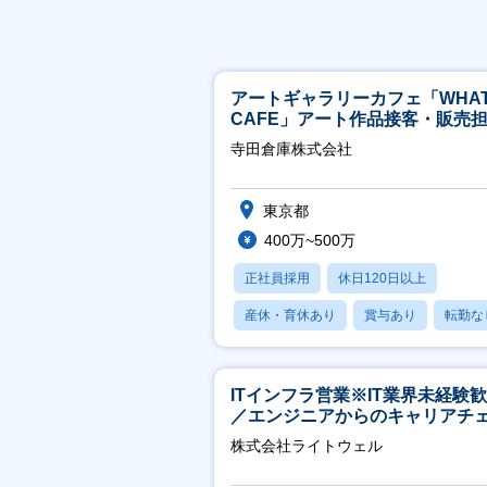
アートギャラリーカフェ「WHA
CAFE」アート作品接客・販売
※アート領域未経験可
寺田倉庫株式会社
東京都
400万~500万
正社員採用
休日120日以上
産休・育休あり
賞与あり
転勤な
ITインフラ営業※IT業界未経験
／エンジニアからのキャリアチ
ジ可※【週3～4日リモート可能
株式会社ライトウェル