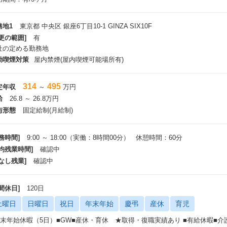
務地1
東京都 中央区 銀座6丁目10-1 GINZA SIX10F
更の範囲]
有
社の定める勤務地
動喫煙対策
屋内禁煙(屋内喫煙可能場所有)
314
495
定年収
～
万円
給
26.8 ～ 26.8万円
与形態
固定給制(月給制)
務時間]
9:00 ～ 18:00（実働：8時間00分） 休憩時間：60分
平均残業時間]
確認中
なし残業]
確認中
間休日]
120日
土曜日
日曜日
祝日
年末年始
慶弔
産休
育児
年末年始休暇（5日）■GW■産休・育休 ★取得・復職実績あり ■有給休暇■