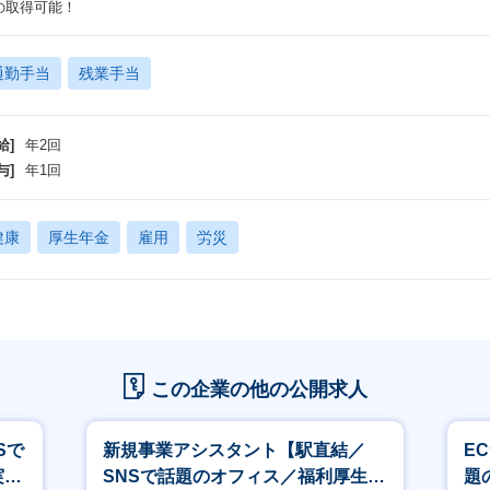
の取得可能！
通勤手当
残業手当
給]
年2回
与]
年1回
健康
厚生年金
雇用
労災
この企業の他の公開求人
Sで
新規事業アシスタント【駅直結／
E
実
SNSで話題のオフィス／福利厚生
題