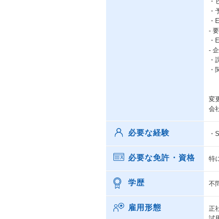
・
・
・
-
・
-
・
・
変
会
必要な経験
・
必要な免許・資格
特
学歴
不
雇用形態
正
試