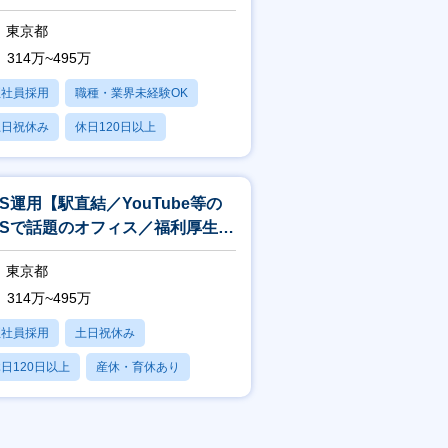
ンチ無料等）】
東京都
314万~495万
正社員採用
職種・業界未経験OK
土日祝休み
休日120日以上
産休・育休あり
NS運用【駅直結／YouTube等の
NSで話題のオフィス／福利厚生の
実（週3回ランチ無料等）】
東京都
314万~495万
正社員採用
土日祝休み
日120日以上
産休・育休あり
残業20時間以内