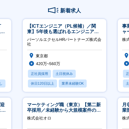
新着求人
T
【ICTエンジニア（PL候補）／関
事
担当
東】5年後も選ばれるエンジニアへ
ャ
／チーム運営・体制構築
パーソルエクセルHRパートナーズ株式会
株
社
東京都
420万~560万
正社員採用
土日祝休み
し
休日120日以上
業界未経験OK
月残業20時間以内
歓迎
マーケティング職（東京）【第二新
月
ェン
卒採用／未経験から大規模案件のマ
業
】
ーケティングが経験できる／研修充
※
株式会社オロ
株
実】