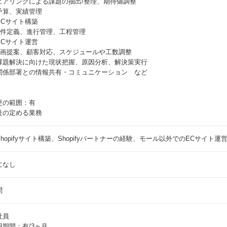
ヒアリングによる課題の抽出/整理、期待値調整
予算、実績管理
ECサイト構築
 要件定義、進行管理、工程管理
ECサイト運営
 企画提案、顧客対応、スケジュールや工数調整
課題解決に向けた現状把握、原因分析、解決策実行
関係部署との情報共有・コミュニケーション など
更の範囲：有
社の定める業務
Shopifyサイト構築、Shopifyパートナーの経験、モール以外でのECサイト運
になし
問
社員
用期間：有/3ヶ月