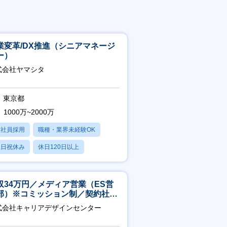
業変革/DX推進（シニアマネージ
ー）
式会社ヤマシタ
東京都
1000万~2000万
正社員採用
職種・業界未経験OK
土日祝休み
休日120日以上
産休・育休あり
収34万円／メディア営業（ES営
部）※コミッション制／契約社員
4年目以降無期化
式会社キャリアデザインセンター