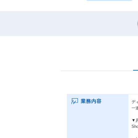
業務内容
デ
一
▼
S