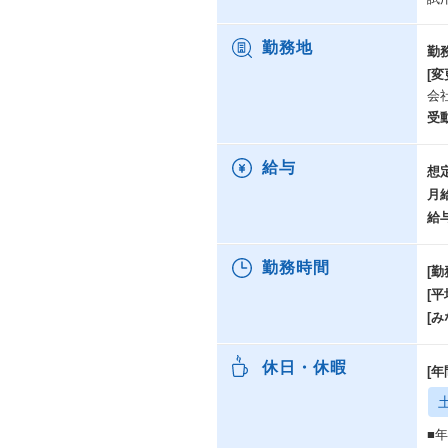
勤務地
勤
[変
会
受
給与
想
月
給
勤務時間
[勤
[
[み
休日・休暇
[年
■