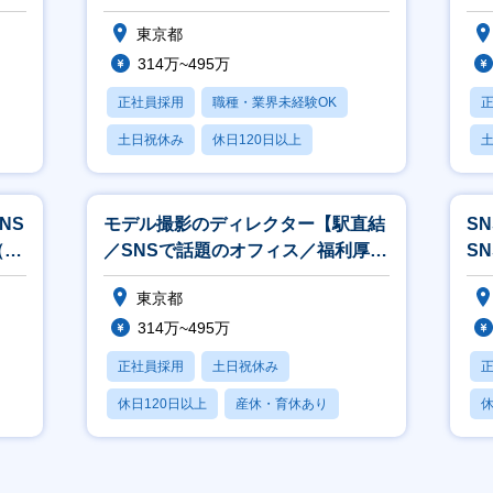
◎（週3回ランチ無料等）】
ラ
東京都
314万~495万
正社員採用
職種・業界未経験OK
土日祝休み
休日120日以上
産休・育休あり
NS
モデル撮影のディレクター【駅直結
S
（週
／SNSで話題のオフィス／福利厚生
S
の充実（週3回ランチ無料等）】
充
東京都
314万~495万
正社員採用
土日祝休み
休日120日以上
産休・育休あり
休
月残業20時間以内
月