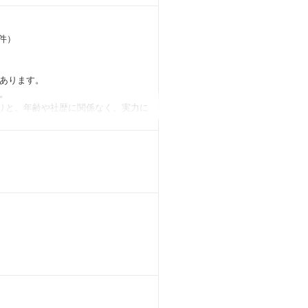
条件）
あります。
。
たりと、年齢や社歴に関係なく、実力に
は会社が全額負担。
す。
分は20代です。一年目から経営会議
札幌、名古屋、大阪、福岡、仙台、広