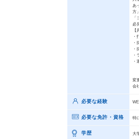
あ
方
「
必
【
・
・
・
・
・
変
会
必要な経験
W
必要な免許・資格
特
学歴
大