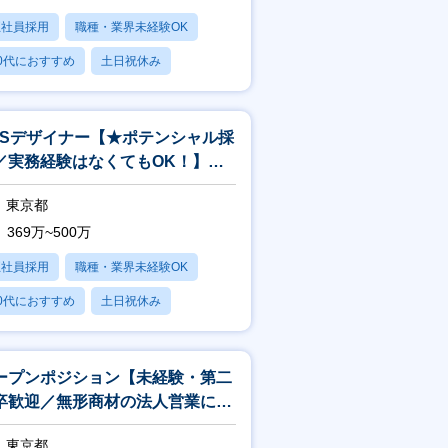
正社員採用
職種・業界未経験OK
0代におすすめ
土日祝休み
日120日以上
NSデザイナー【★ポテンシャル採
／実務経験はなくてもOK！】※
ートフォリオ必須
東京都
369万~500万
正社員採用
職種・業界未経験OK
0代におすすめ
土日祝休み
日120日以上
ープンポジション【未経験・第二
卒歓迎／無形商材の法人営業にチ
レンジしたい方募集】
東京都