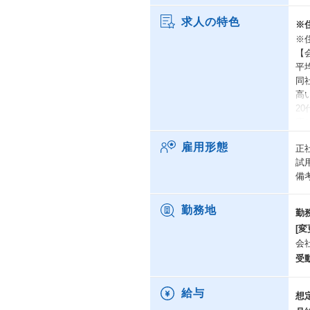
求人の特色
※
※
【
平
同
高
2
応
【
雇用形態
正
代
試
そ
備
【
取
へ
勤務地
勤
【
[変
部
会
島
受
【
（
若
給与
想
（