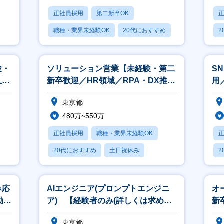
正社員採用
第二新卒OK
職種・業界未経験OK
20代におすすめ
2
産休・育休あり
休
験・
ソリューション営業【未経験・第二
S
人材
新卒歓迎／HR領域／RPA・DX推進
用
／WEB広告営業】
ポ
東京都
480万~550万
正社員採用
職種・業界未経験OK
20代におすすめ
土日祝休み
2
休日120日以上
休
み応
AIエンジニア(プロンプトエンジニ
オ
動産
ア) 【経験者のみ(詳しくは求める
新
人物像参照)】
ャ
東京都