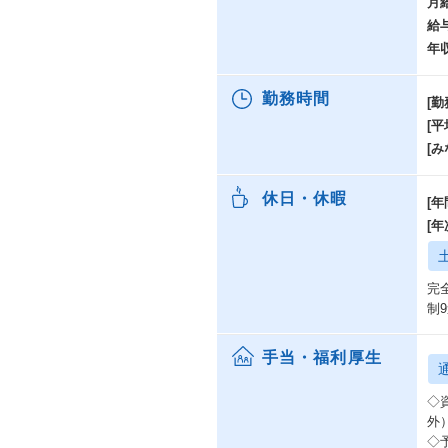
月
仲
給
の
自
年
（
未
勤務時間
[勤
す
[
[み
休日・休暇
[年
[
完
制
手当・福利厚生
◇
外
◇