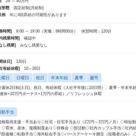
給
29 ～ 40万円
間同士助け合う社風です。年齢・経歴関係なくコミュニケーションをとってい
与形態
固定給制(月給制)
距離も近く、
ら動いて刺激しあいながら成長できる環境です。
収例
年に4回昇給の可能性があります
３）成長スピード
経験から入社して1年後には役職を得ているメンバーもいます。入社5～6年後
務時間]
9:00 ～ 19:00（実働：8時間00分） 休憩時間：120分
。
平均残業時間]
確認中
なし残業]
みなし残業なし
間休日]
120日
年次有給休暇]
10～20日
土曜日
日曜日
祝日
年末年始
夏季
慶弔
全週休2日制(土日)、祝日、有給休暇（入社半年後に10日間）、夏季・年末年
9連休+10万円ボーナス+1万円の昇給）／リフレッシュ休暇
通勤手当
資格取得支援・手当あり◇社宅・住宅手当あり（2万円～3万円／月）◇時短
）◇育休、産休、復職制度あり◇持株会 ◇部活動◇社内カップル手当◇社内
予防接種◇転勤手当◇海外駐在手当◇バースデーケーキ贈呈（役職者のみ） 