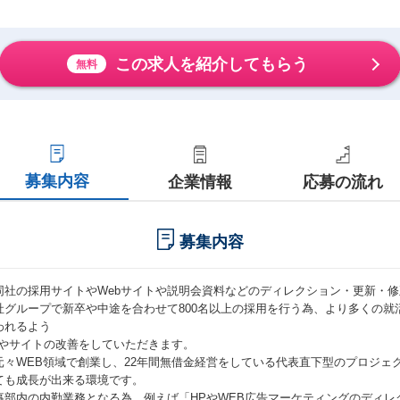
この求人を紹介してもらう
無料
募集内容
企業情報
応募の流れ
募集内容
同社の採用サイトやWebサイトや説明会資料などのディレクション・更新・
社グループで新卒や中途を合わせて800名以上の採用を行う為、より多くの就
われるよう
Pやサイトの改善をしていただきます。
元々WEB領域で創業し、22年間無借金経営をしている代表直下型のプロジェ
ても成長が出来る環境です。
事部内の内勤業務となる為、例えば「HPやWEB広告マーケティングのディ