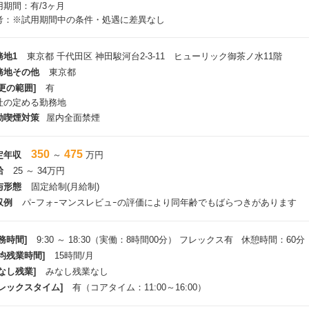
用期間：有/3ヶ月
考：※試用期間中の条件・処遇に差異なし
務地1
東京都 千代田区 神田駿河台2-3-11 ヒューリック御茶ノ水11階
務地その他
東京都
更の範囲]
有
社の定める勤務地
動喫煙対策
屋内全面禁煙
350
475
定年収
～
万円
給
25 ～ 34万円
与形態
固定給制(月給制)
収例
パｰフォｰマンスレビュｰの評価により同年齢でもばらつきがあります
務時間]
9:30 ～ 18:30（実働：8時間00分） フレックス有 休憩時間：60分
平均残業時間]
15時間/月
なし残業]
みなし残業なし
フレックスタイム]
有（コアタイム：11:00～16:00）