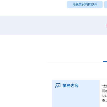
月残業20時間以内
業務内容
“
同
な
※