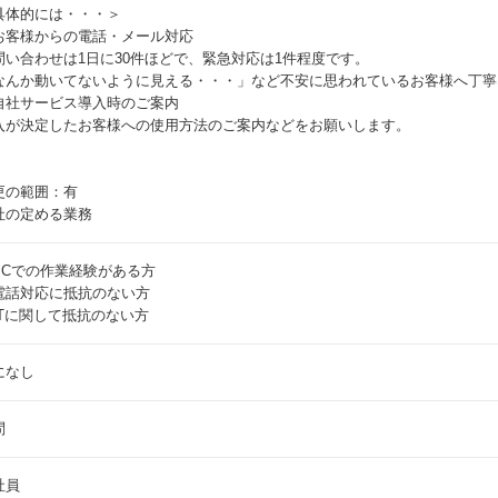
具体的には・・・＞
お客様からの電話・メール対応
問い合わせは1日に30件ほどで、緊急対応は1件程度です。
なんか動いてないように見える・・・」など不安に思われているお客様へ丁寧
自社サービス導入時のご案内
入が決定したお客様への使用方法のご案内などをお願いします。
更の範囲：有
社の定める業務
PCでの作業経験がある方
電話対応に抵抗のない方
ITに関して抵抗のない方
になし
問
社員