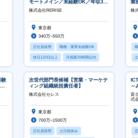
モートメイン／未経験OK／年収340
業
万～／年間休日125日
※
株式会社RERISE
株
東京都
340万~550万
正社員採用
職種・業界未経験OK
休日120日以上
月残業20時間以内
賞与あり
経験
次世代部門長候補【営業・マーケテ
I
00
ィング組織統括責任者】
～
2
株式会社セレス
富
式
東京都
700万~1500万
正社員採用
土日祝休み