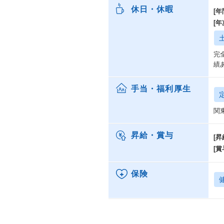
休日・休暇
[年
[
完
績
手当・福利厚生
関
昇給・賞与
[昇
[賞
保険