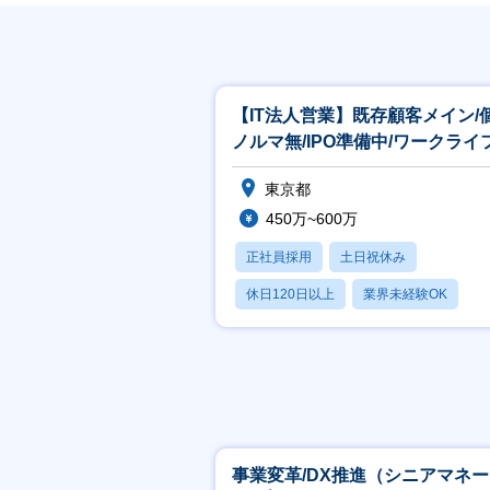
【IT法人営業】既存顧客メイン/
ノルマ無/IPO準備中/ワークライ
ランス
東京都
450万~600万
正社員採用
土日祝休み
休日120日以上
業界未経験OK
産休・育休あり
事業変革/DX推進（シニアマネ