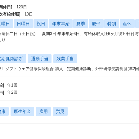
間休日]
120日
年次有給休暇]
10日
土曜日
日曜日
祝日
年末年始
夏季
慶弔
特別
産休
全週休二日（土日祝）、夏期3日 年末年始6日、有給休暇入社6ヶ月後10日付
あり
定期健康診断
通勤手当
残業手当
東ITソフトウェア健康保険組合 加入、定期健康診断、外部研修受講制度(年2
給]
年1回
与]
年2回
健康
厚生年金
雇用
労災