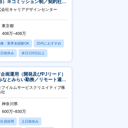
部）※コミッション制／契約社員
4年目以降無期化
式会社キャリアデザインセンター
東京都
408万~408万
職種・業界未経験OK
20代におすすめ
土日祝休み
休日120日以上
産休・育休あり
CT企画運用（開発及びPJリード）
みなとみらい勤務／リモート週
OK／業務改善～
士フイルムサービスクリエイティブ株
会社
神奈川県
600万~830万
正社員採用
土日祝休み