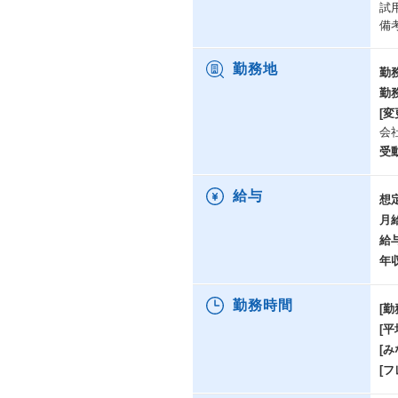
試
備
勤務地
勤
勤
[変
会
受
給与
想
月
給
年
勤務時間
[勤
[
[み
[