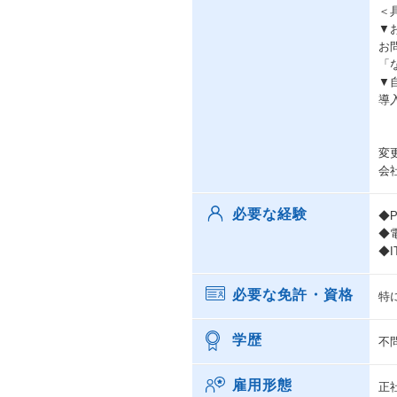
＜
▼
お
「
▼
導
変
会
必要な経験
◆
◆
◆
必要な免許・資格
特
学歴
不
雇用形態
正