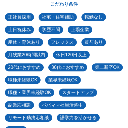
こだわり条件
正社員採用
社宅・住宅補助
転勤なし
土日祝休み
学歴不問
上場企業
産休・育休あり
フレックス
賞与あり
月残業20時間以内
休日120日以上
20代におすすめ
30代におすすめ
第二新卒OK
職種未経験OK
業界未経験OK
職種・業界未経験OK
スタートアップ
副業応相談
パパママ社員活躍中
リモート勤務応相談
語学力を活かせる