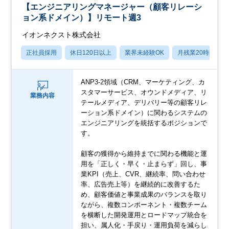
【エンジニアリングマネージャー（顧客リレーシ
ョン系ドメイン）】リモート週3
イオンネクスト株式会社
正社員採用
休日120日以上
業界未経験OK
月残業20時間以内
ANP3-2領域（CRM、マーケティング、カ
スタマーサービス、オウンドメディア、リ
業務内容
テールメディア、デリバリー等の顧客リレ
ーション系ドメイン）に関わるシステムの
エンジニアリングを統括するポジションで
す。
顧客の獲得から維持までに関わる機能と運
用を「正しく・早く・止まらず」回し、事
業KPI（売上、CVR、継続率、問い合わせ
率、広告売上等）を継続的に改善するた
め、顧客価値と事業成果のバランスを取り
ながら、複数コンポーネント・複数チーム
を横断した開発運用とロードマップ統合を
担い、属人化・手戻り・運用負荷を減らし