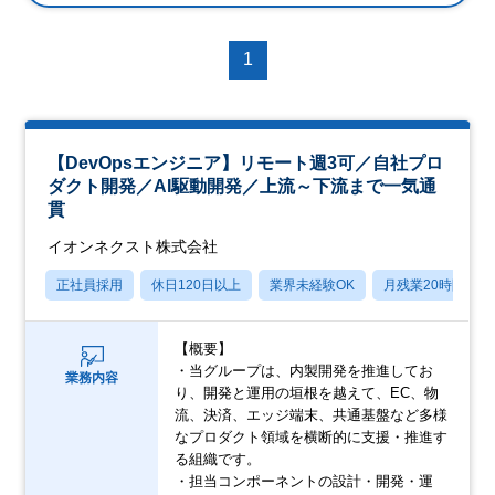
1
【DevOpsエンジニア】リモート週3可／自社プロ
ダクト開発／AI駆動開発／上流～下流まで一気通
貫
イオンネクスト株式会社
正社員採用
休日120日以上
業界未経験OK
月残業20時間以内
【概要】
・当グループは、内製開発を推進してお
業務内容
り、開発と運用の垣根を越えて、EC、物
流、決済、エッジ端末、共通基盤など多様
なプロダクト領域を横断的に支援・推進す
る組織です。
・担当コンポーネントの設計・開発・運