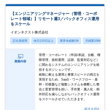
【エンジニアリングマネージャー（管理・コーポ
レート領域）】リモート週3／バックオフィス運用
をスケール
イオンネクスト株式会社
正社員採用
休日120日以上
業界未経験OK
月残業20時間以内
管理・コーポレート（申請/承認、台帳、権
限管理、規程運用、証跡、監査対応など）
業務内容
に関わるシステムのエンジニアリングを統
括するポジションです。
統制に耐える運用と事業スピードの両立を
実現するため、SaaS・ワークフロー・基
幹・ID基盤など複数システムを横断した整
合と変更管理を担い、手作業・属人化・例
外対応を減らしながらバックオフィス運用
をスケールさせていただきます。
…続きを読む