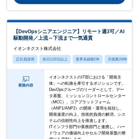
【DevOpsシニアエンジニア】リモート週3可／AI
駆動開発／上流～下流まで一気通貫
イオンネクスト株式会社
正社員採用
休日120日以上
業界未経験OK
月残業20時間以内
イオンネクストのIT部における「開発主
体」への転換を牽引するポジションです。
業務内容
DevOpsグループのリーダーとして、デー
タ基盤、ミッションコントロールセンター
（MCC）、コアプラットフォーム
（ANP1/ANP2）の開発・運用を統括し、
開発速度の向上、技術的負債の解消、シス
テムの信頼性向上を推進します。
ITインフラ部門や業務部門と連携し、ハー
ドウェアの価値向上やセルフ開発基盤の整