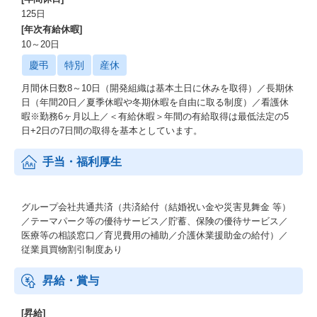
125日
[年次有給休暇]
10～20日
慶弔
特別
産休
月間休日数8～10日（開発組織は基本土日に休みを取得）／長期休
日（年間20日／夏季休暇や冬期休暇を自由に取る制度）／看護休
暇※勤務6ヶ月以上／＜有給休暇＞年間の有給取得は最低法定の5
日+2日の7日間の取得を基本としています。
手当・福利厚生
グループ会社共通共済（共済給付（結婚祝い金や災害見舞金 等）
／テーマパーク等の優待サービス／貯蓄、保険の優待サービス／
医療等の相談窓口／育児費用の補助／介護休業援助金の給付）／
従業員買物割引制度あり
昇給・賞与
[昇給]