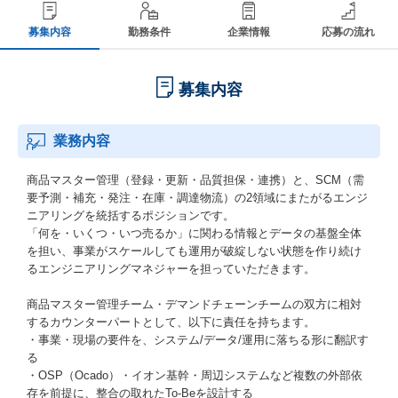
募集内容
勤務条件
企業情報
応募の流れ
募集内容
業務内容
商品マスター管理（登録・更新・品質担保・連携）と、SCM（需
要予測・補充・発注・在庫・調達物流）の2領域にまたがるエンジ
ニアリングを統括するポジションです。
「何を・いくつ・いつ売るか」に関わる情報とデータの基盤全体
を担い、事業がスケールしても運用が破綻しない状態を作り続け
るエンジニアリングマネジャーを担っていただきます。
商品マスター管理チーム・デマンドチェーンチームの双方に相対
するカウンターパートとして、以下に責任を持ちます。
・事業・現場の要件を、システム/データ/運用に落ちる形に翻訳す
る
・OSP（Ocado）・イオン基幹・周辺システムなど複数の外部依
存を前提に、整合の取れたTo-Beを設計する