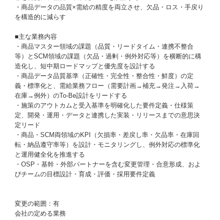
・商品データの品質×需給の精度を両立させ、欠品・ロス・手戻り
を構造的に減らす
■主な業務内容
・商品マスター領域の課題（品質・リードタイム・連携不整合
等）とSCM領域の課題（欠品・過剰・例外対応等）を横断的に構
造化し、短中期ロードマップと優先度を設計する
・商品データ品質基準（正確性・完全性・整合性・鮮度）の定
義・標準化と、需給業務フロー（需要計画→補充→発注→入荷→
在庫→例外）のTo-Be設計をリードする
・施策のアウトカムと受入基準を明確化した要件定義・仕様策
定、開発・運用・データと連携した実装・リリースまでの意思決
定リード
・商品・SCM両領域のKPI（欠損率・差戻し率・欠品率・在庫回
転・納品遵守率等）を設計・モニタリングし、例外対応の標準化
と運用健全化を推進する
・OSP・基幹・外部パートナーを含む変更管理・合意形成、およ
びチームの目標設計・育成・評価・採用要件定義
変更の範囲：有
会社の定める業務