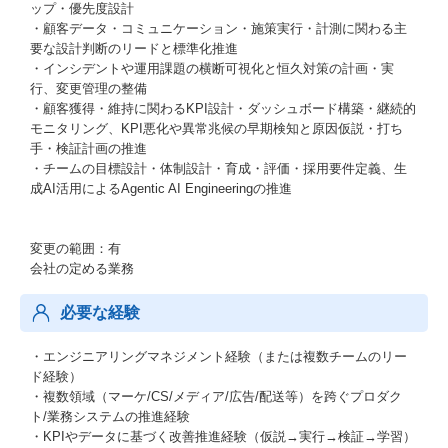
ップ・優先度設計
・顧客データ・コミュニケーション・施策実行・計測に関わる主
要な設計判断のリードと標準化推進
・インシデントや運用課題の横断可視化と恒久対策の計画・実
行、変更管理の整備
・顧客獲得・維持に関わるKPI設計・ダッシュボード構築・継続的
モニタリング、KPI悪化や異常兆候の早期検知と原因仮説・打ち
手・検証計画の推進
・チームの目標設計・体制設計・育成・評価・採用要件定義、生
成AI活用によるAgentic AI Engineeringの推進
変更の範囲：有
会社の定める業務
必要な経験
・エンジニアリングマネジメント経験（または複数チームのリー
ド経験）
・複数領域（マーケ/CS/メディア/広告/配送等）を跨ぐプロダク
ト/業務システムの推進経験
・KPIやデータに基づく改善推進経験（仮説→実行→検証→学習）