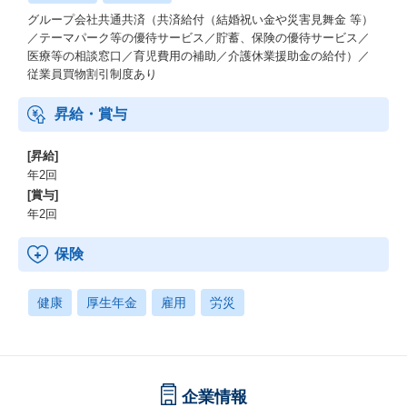
グループ会社共通共済（共済給付（結婚祝い金や災害見舞金 等）
加えてアウトカム達成のためにはプロダクトマネジメントやユー
／テーマパーク等の優待サービス／貯蓄、保険の優待サービス／
ザーリサーチなど、専門的なノウハウを持つプロ人材が不可欠で
医療等の相談窓口／育児費用の補助／介護休業援助金の給付）／
した。
従業員買物割引制度あり
それが生成AIとディープリサーチの活用によって、これまで把握
しきれなかったビジネスの複雑な背景や要件を把握することが可
昇給・賞与
能になりました。
私たちはAIを千載一遇のチャンスと捉え、その能力を最大限に引
[昇給]
き出すことが重要だと考えています。
年2回
今年はプロダクトマネジメント組織としてチームを運営していま
[賞与]
すが、AIのさらなる進化によってはその体制自体に変化を起こせ
年2回
るかもしれない。
そう感じており、来年度にはAI前提の新たな開発組織のあり方で
保険
ある「バイブネイティブ組織」へと刷新していこうと計画してい
ます。
健康
厚生年金
雇用
労災
【AI駆動開発を本格化】
AIにプロンプトを投げて、次々に実装を進めていく開発スタイル
を実践するために、6月には「プルリクマラソン1000」という企画
を立ち上げました。
これは、CTOが1人で1ヶ月間にプルリクエストを1000件出すとい
企業情報