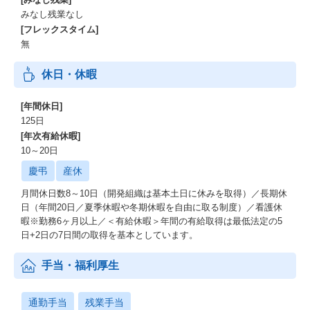
誇るイオングループ。
みなし残業なし
この揺るぎない基盤が、私たちの事業成長の強力なエンジンで
[フレックスタイム]
す。
無
ーーー膨大なデータと最先端AIの融合
休日・休暇
年間14億件超の購買データや生活データを、最新のAIアルゴリズ
ムで分析。
[年間休日]
お客様一人ひとりに最適な提案と、効率的な物流計画を実現し、
未来の顧客体験を革新します。
125日
[年次有給休暇]
ーーー世界基準の自動化テクノロジー
10～20日
英国Ocado社と連携したAI・ロボット駆使の大型自動倉庫（CF
慶弔
産休
C）により、高効率・高品質な配送サービスを提供。
この進化するテクノロジーが、私たちの競争力の源泉です。
月間休日数8～10日（開発組織は基本土日に休みを取得）／長期休
日（年間20日／夏季休暇や冬期休暇を自由に取る制度）／看護休
AIが変えるプロダクト開発と組織体制
暇※勤務6ヶ月以上／＜有給休暇＞年間の有給取得は最低法定の5
日+2日の7日間の取得を基本としています。
【「バイブネイティブ組織」を意識した体制づくり】
2025年3月に新体制へと移行したタイミングで、バイブコーディン
手当・福利厚生
グ（人間が一切コードを書かずに、AIがプログラミングする手
法）が登場し、
通勤手当
残業手当
生成AIの技術に大きなブレイクスルーが起きました。