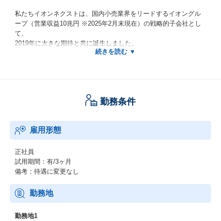
私たちイオンネクストは、国内小売業界をリードするイオングル
ープ（営業収益10兆円 ※2025年2月末現在）の戦略的子会社とし
て、
2019年に大きな期待と共に誕生しました。
私たちの使命は、
“買い物を変える。毎日を変える”
勤務条件
このスローガンのもと、私たちはテクノロジーの力で、日々の買
い物の不便さやストレスを解消し、
お客様の貴重な時間を創出。
雇用形態
仕事、子育て、趣味など、誰もが自分らしく輝ける、新しいライ
フスタイルの実現を目指しています。
正社員
ーーー世界最先端テクノロジーで挑む、食品EC「Green Beans」
試用期間：有/3ヶ月
備考：待遇に変更なし
その挑戦の核となるのが、英国Ocado社の最先端AI・ロボティク
ス技術を導入したオンラインマーケット「Green Beans」です。
勤務地
2023年7月のサービス開始以来、特に共働き・子育て世代のお客様
から熱い支持をいただき、その利便性と品質で着実にファンを増
勤務地1
やしています。