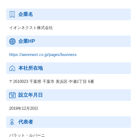
う試みです。
通常、Web開発チームの1ヶ月の総プルリク数は200〜300件程度な
企業名
ので、その5倍くらいの量を1人でこなすという非常にチャレンジ
ングな取り組みになります。
イオンネクスト株式会社
この取り組みを通じて、周りのメンバーも同様にAIを活用し、開
発プロセスを劇的に加速させ、今までは不可能であったことを出
企業HP
来るようになりたいと考えています。
https://aeonnext.co.jp/pages/business
【技術スタック】
クラウド環境はAzure、AWS、GCPに加え、全社共通のプライベ
ートクラウドまで、あらゆるプラットフォームを横断的に活用し
本社所在地
ています。
プログラミング言語については、C#以外にGo、Python、Node.js
〒2610023 千葉県 千葉市 美浜区 中瀬1丁目 6番
といったモダンな言語も多くなっていますが、
VScodeなどで動作するAIエージェント型の拡張機能「Cline」は、
設立年月日
フロントエンドのコードをAIがその場で生成・提案してくれるた
りと、非常に画期的なツールです。
2019年12月20日
AIのツールはPerplexityやChatGPT、Claude、NotebookLM、Goog
代表者
le Agentspaceといったサービスを検証中です。
特に注目すべきは、これまでシステム導入の最大の課題だったセ
バラット・ルパーニ