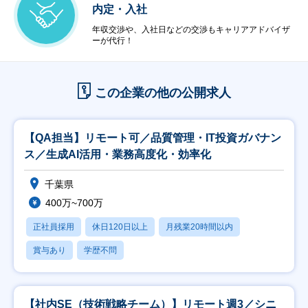
内定・入社
年収交渉や、入社日などの交渉もキャリアアドバイザ
ーが代行！
この企業の他の公開求人
【QA担当】リモート可／品質管理・IT投資ガバナン
ス／生成AI活用・業務高度化・効率化
千葉県
400万~700万
正社員採用
休日120日以上
月残業20時間以内
賞与あり
学歴不問
【社内SE（技術戦略チーム）】リモート週3／シニ