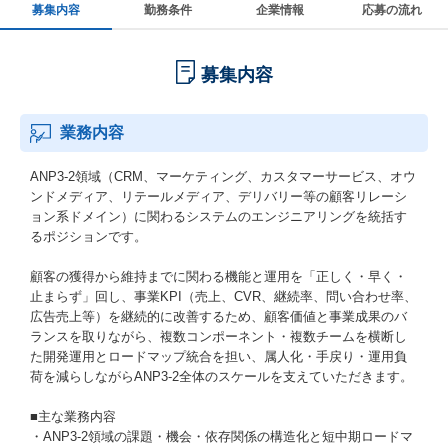
募集内容
勤務条件
企業情報
応募の流れ
募集内容
業務内容
ANP3-2領域（CRM、マーケティング、カスタマーサービス、オウ
ンドメディア、リテールメディア、デリバリー等の顧客リレーシ
ョン系ドメイン）に関わるシステムのエンジニアリングを統括す
るポジションです。
顧客の獲得から維持までに関わる機能と運用を「正しく・早く・
止まらず」回し、事業KPI（売上、CVR、継続率、問い合わせ率、
広告売上等）を継続的に改善するため、顧客価値と事業成果のバ
ランスを取りながら、複数コンポーネント・複数チームを横断し
た開発運用とロードマップ統合を担い、属人化・手戻り・運用負
荷を減らしながらANP3-2全体のスケールを支えていただきます。
■主な業務内容
・ANP3-2領域の課題・機会・依存関係の構造化と短中期ロードマ