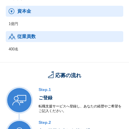
キュリティチェックのプロセスが劇的に改善されたことです。
以前は、各システムの手順に沿って詳細なセキュリティレビュー
資本金
を行い、承認を得るまでに非常に多くの時間と労力を要していま
した。
1億円
しかし、現在はディープリサーチ機能を備えたAIにセキュリティ
従業員数
チェックを指示するだけで、必要な情報が瞬時に提示されるた
め、
400名
セキュリティレビューを圧倒的なスピードで完了できるようにな
りました。
応募の流れ
Step.1
ご登録
転職支援サービスへ登録し、あなたの経歴やご希望を
ご記入ください。
Step.2