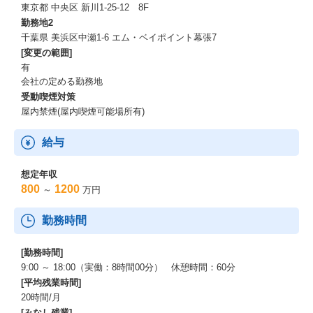
東京都 中央区 新川1-25-12 8F
イオングループ経営陣の期待も大きく、中期経営計画では成長戦
勤務地2
略の柱として明確に位置づけられています。
千葉県 美浜区中瀬1-6 エム・ベイポイント幕張7
[変更の範囲]
ーーー未来の社会インフラへ。共に創る、次のステージ。
有
会社の定める勤務地
「Green Beans」をさらに進化させ、日本の新しい社会インフラへ
受動喫煙対策
と育て上げる。
そして、お客様の生活をもっと豊かに、もっと便利にするための
屋内禁煙(屋内喫煙可能場所有)
新規事業にも積極的に挑戦していきます。
このエキサイティングな成長を加速させるため、私たちのビジョ
給与
ンに共感し、共に未来を切り拓いてくれる新しい仲間を心から歓
迎します！
想定年収
800
1200
～
万円
イオンネクストの挑戦を支える、圧倒的なアドバンテージ
勤務時間
イオンネクストの挑戦は、イオングループの強固な基盤と世界最
先端のテクノロジーによって支えられています。
[勤務時間]
これらが、私たちのオンラインマーケット「Green Beans」の未来
を明るく照らす力です。
9:00 ～ 18:00（実働：8時間00分） 休憩時間：60分
[平均残業時間]
ーーー圧倒的な顧客基盤と事業スケール
20時間/月
2024年2月末現在、売上高9.5兆円超、5,000万人を超える会員数を
[みなし残業]