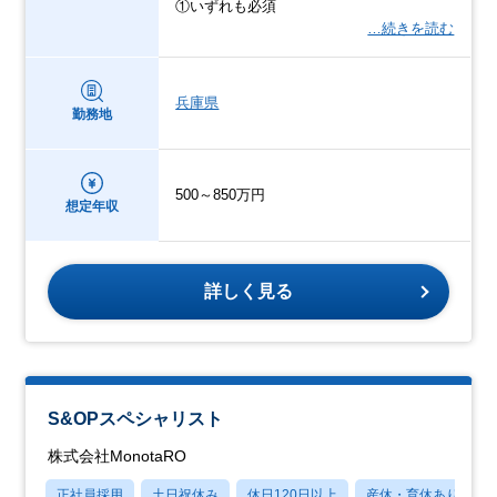
①いずれも必須
…続きを読む
兵庫県
勤務地
500～850万円
想定年収
詳しく見る
S&OPスペシャリスト
株式会社MonotaRO
正社員採用
土日祝休み
休日120日以上
産休・育休あり