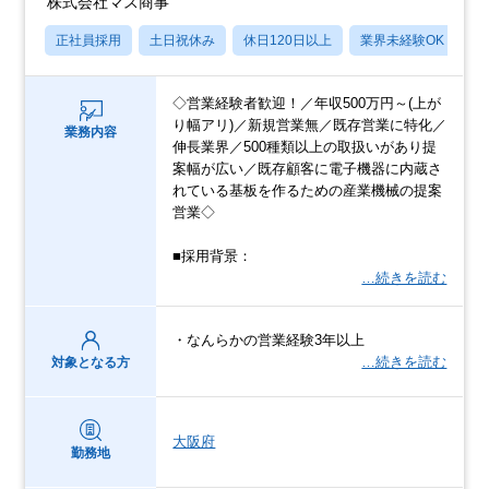
株式会社マス商事
正社員採用
土日祝休み
休日120日以上
業界未経験OK
産
◇営業経験者歓迎！／年収500万円～(上が
り幅アリ)／新規営業無／既存営業に特化／
業務内容
伸長業界／500種類以上の取扱いがあり提
案幅が広い／既存顧客に電子機器に内蔵さ
れている基板を作るための産業機械の提案
営業◇
■採用背景：
…続きを読む
・なんらかの営業経験3年以上
…続きを読む
対象となる方
大阪府
勤務地