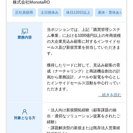
株式会社MonotaRO
正社員採用
土日祝休み
休日120日以上
産休・育休あり
当ポジションでは、上記「購買管理システ
ム事業」における1000億円以上の年商規模
業務内容
の大企業見込み顧客に対するインサイドセ
ールス及び新規営業を担当していただきま
す。
獲得したリードに対して、見込み顧客の育
成（ナーチャリング）と商談機会創出の計
画から業務設計、メールや架電を中心とし
たインサイドセールス活動を中心行ってい
ただきます。
…続きを読む
・法人向け新規開拓経験（顧客課題の抽
出・適切なソリューション提案をされたご
対象となる方
経験）
・課題解決型の新規または既存法人営業経