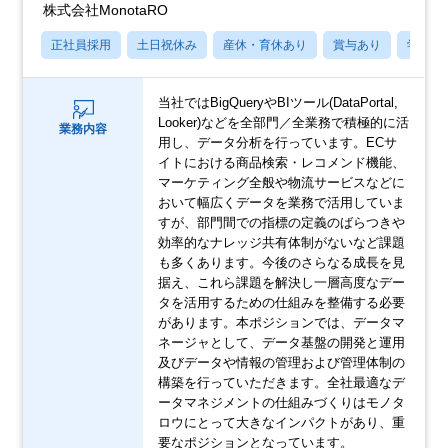
株式会社MonotaRO
正社員採用
土日祝休み
産休・育休あり
賞与あり
学歴不
当社ではBigQueryやBIツール(DataPortal,
Looker)などを全部門／全業務で積極的に活
業務内容
用し、データ分析を行っています。ECサ
イトにおける商品検索・レコメンド機能、
マーケティング全般や物流サービスなどに
おいて幅広くデータを業務で活用していま
すが、部門間での指標の定義のばらつきや
効率的なナレッジ共有体制がないなど課題
も多くあります。今後のさらなる成長を見
据え、これら課題を解決し一層高度なデー
タを活用するための仕組みを整備する必要
があります。本ポジションでは、データマ
ネージャとして、データ基盤の開発と運用
及びデータや情報の管理および管理体制の
構築を行っていただきます。全社最適なデ
ータマネジメントの仕組みづくりはモノタ
ロウにとって大きなインパクトがあり、重
要なポジションとなっています。