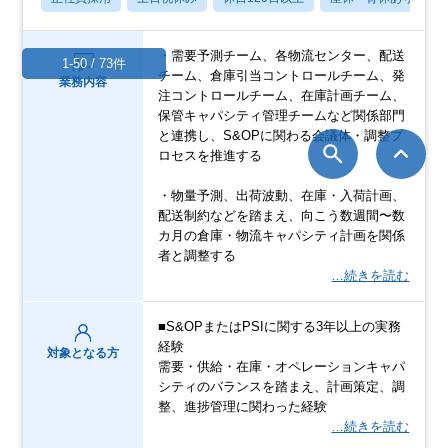
・需要予測チーム、各物流センター、配送
1-50 / 73件
チーム、倉庫引当コントロールチーム、発
業務内容
注コントロールチーム、在庫計画チーム、
保管キャパシティ管理チームなど関係部門
と連携し、S&OPに関わる会議体・調整プ
ロセスを推進する
・物量予測、出荷波動、在庫・入荷計画、
配送制約などを踏まえ、向こう数週間〜数
カ月の倉庫・物流キャパシティ計画を関係
者と調整する
…続きを読む
■S&OPまたはPSIに関する3年以上の実務
経験
対象となる方
需要・供給・在庫・オペレーションキャパ
シティのバランスを踏まえ、計画策定、調
整、進捗管理に関わった経験
…続きを読む