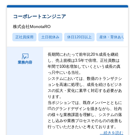
コーポレートエンジニア
株式会社MonotaRO
正社員採用
土日祝休み
休日120日以上
産休・育休あり
長期間にわたって前年比20％成長を継続
し、売上規模は3.5年で倍増。正社員数は
業務内容
年間で100名増加していくという成長の真
っ只中にいる当社。
システムにおいては、数億のトランザクシ
ョンを高速に処理し、成長を続けるビジネ
スの拡大・変化に素早く対応する必要があ
ります。
当ポジションでは、既存メンバーとともに
ITのグランドデザインを描きながら、社内
の様々な業務課題を理解し、システムの落
とし込みや業務プロセスそのものの改善も
行っていただきたいと考えております。
…続きを読む