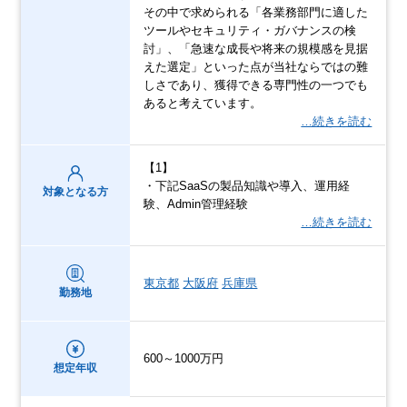
その中で求められる「各業務部門に適した
ツールやセキュリティ・ガバナンスの検
討」、「急速な成長や将来の規模感を見据
えた選定」といった点が当社ならではの難
しさであり、獲得できる専門性の一つでも
あると考えています。
…続きを読む
【1】
・下記SaaSの製品知識や導入、運用経
対象となる方
験、Admin管理経験
…続きを読む
東京都
大阪府
兵庫県
勤務地
600～1000万円
想定年収