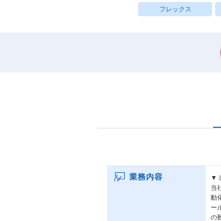
フレックス
業務内容
▼
当
動
ー
の