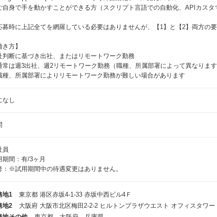
ご自身で手を動かすことができる方（スクリプト言語での自動化、APIカスタ
応募時に上記全てを網羅している必要はありませんが、【1】と【2】両方の
働き方】
社判断に基づき出社、またはリモートワーク勤務
通常は週3出社、週2リモートワーク勤務（職種、所属部署によって異なりま
職種、所属部署によりリモートワーク勤務が難しい場合があります
になし
問
社員
用期間：有/3ヶ月
考：※試用期間中の待遇変更はありません。
務地1
東京都 港区赤坂4-1-33 赤坂中西ビル4Ｆ
務地2
大阪府 大阪市北区梅田2-2-2 ヒルトンプラザウエスト オフィスタワー 
務地その他
東京都、大阪府、兵庫県