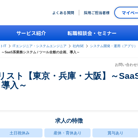
マイペ
よくある質問
採用ご担当者様
サービス紹介
転職相談会・セミナー
トIT
ITエンジニア・システムエンジニア
社内SE
システム開発・運用（アプリ）
～SaaS系業務システム / ツール全般の企画、導入～
お問い合わせ番
リスト【東京・兵庫・大阪】～SaaS
、導入～
求人の特徴
土日祝休み
産休・育休あり
賞与あり