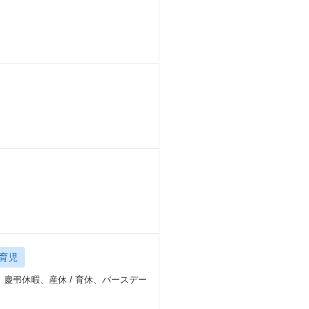
育児
慶弔休暇、産休 / 育休、バースデー