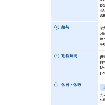
[変
会
受
給与
想
月
給
年
勤務時間
[勤
[
[み
[
休日・休暇
完
休