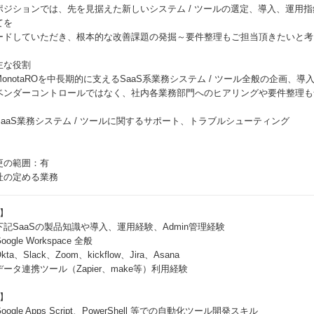
ポジションでは、先を見据えた新しいシステム / ツールの選定、導入、運用
てを
ードしていただき、根本的な改善課題の発掘～要件整理もご担当頂きたいと考
主な役割
MonotaROを中長期的に支えるSaaS系業務システム / ツール全般の企画、導
ベンダーコントロールではなく、社内各業務部門へのヒアリングや要件整理も
。
SaaS業務システム / ツールに関するサポート、トラブルシューティング
更の範囲：有
社の定める業務
1】
下記SaaSの製品知識や導入、運用経験、Admin管理経験
oogle Workspace 全般
kta、Slack、Zoom、kickflow、Jira、Asana
データ連携ツール（Zapier、make等）利用経験
2】
oogle Apps Script、PowerShell 等での自動化ツール開発スキル