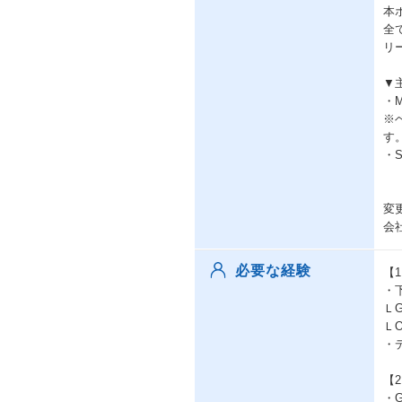
本
全
リ
▼
・
※
す
・
変
会
必要な経験
【
・
ＬG
ＬO
・
【
・G