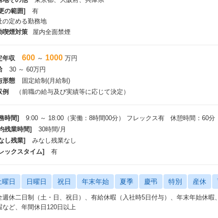
更の範囲]
有
社の定める勤務地
動喫煙対策
屋内全面禁煙
600
1000
定年収
～
万円
給
30 ～ 60万円
与形態
固定給制(月給制)
収例
（前職の給与及び実績等に応じて決定）
務時間]
9:00 ～ 18:00（実働：8時間00分） フレックス有 休憩時間：60分
平均残業時間]
30時間/月
なし残業]
みなし残業なし
フレックスタイム]
有
土曜日
日曜日
祝日
年末年始
夏季
慶弔
特別
産休
全週休二日制（土・日、祝日）、有給休暇（入社時5日付与）、年末年始休暇、
暇など、年間休日120日以上