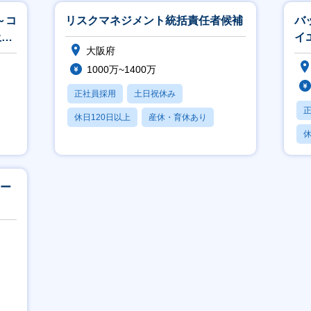
～コ
リスクマネジメント統括責任者候補
バ
土日
イ
大阪府
1000万~1400万
正社員採用
土日祝休み
休日120日以上
産休・育休あり
休
月残業20時間以内
月
モー