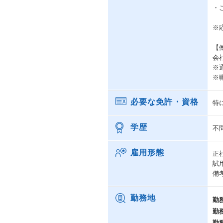
・
※
【
会
※
※
必要な免許・資格
特
学歴
不
雇用形態
正
試
備
勤務地
勤
勤
勤