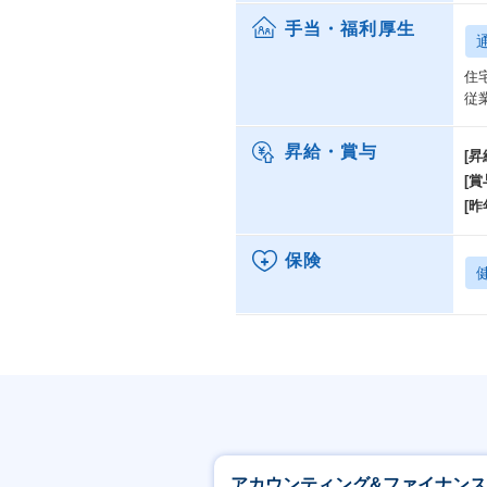
手当・福利厚生
住
従
昇給・賞与
[昇
[賞
[昨
保険
アカウンティング&ファイナン