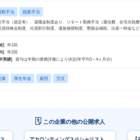
通勤手当
残業手当
宅手当（規定有）、退職金制度あり、リモート勤務手当（通信費、在宅光熱費
業員持株会制度、社員割引制度、遺族補償制度、懇親会補助、出産一時金など
給]
年1回
与]
年2回
年実績]
賞与は半期の業務評価により決定(年平均3～4ヶ月分)
健康
厚生年金
雇用
労災
この企業の他の公開求人
スス
アカウンティングスペシャリスト
【