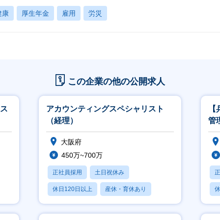
健康
厚生年金
雇用
労災
この企業の他の公開求人
スス
アカウンティングスペシャリスト
【
（経理）
管
大阪府
450万~700万
正社員採用
土日祝休み
休日120日以上
産休・育休あり
休
賞与あり