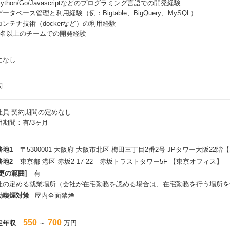
ython/Go/Javascriptなどのプログラミング言語での開発経験
ータベース管理と利用経験（例：Bigtable、BigQuery、MySQL）
コンテナ技術（dockerなど）の利用経験
3名以上のチームでの開発経験
になし
問
社員
契約期間の定めなし
用期間：有/3ヶ月
務地1
〒5300001 大阪府 大阪市北区 梅田三丁目2番2号 JPタワー大阪22階
務地2
東京都 港区 赤坂2-17-22 赤坂トラストタワー5F 【東京オフィス】
更の範囲]
有
社の定める就業場所（会社が在宅勤務を認める場合は、在宅勤務を行う場所を
動喫煙対策
屋内全面禁煙
550
700
定年収
～
万円