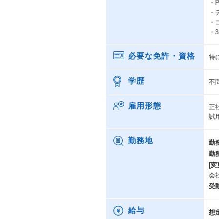
・P
・デ
・
・
必要な免許・資格
特
学歴
不
雇用形態
正
試
勤務地
勤
勤
[変
会
受
給与
想