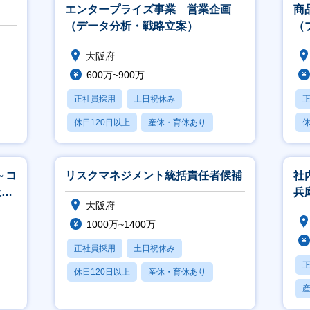
エンタープライズ事業 営業企画
商
（データ分析・戦略立案）
（
大阪府
600万~900万
正社員採用
土日祝休み
休日120日以上
産休・育休あり
休
賞与あり
～コ
リスクマネジメント統括責任者候補
社
土日
兵
大阪府
ム
1000万~1400万
正社員採用
土日祝休み
休日120日以上
産休・育休あり
月残業20時間以内