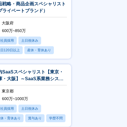
品戦略・商品企画スペシャリスト
プライベートブランド）
大阪府
600万~850万
正社員採用
土日祝休み
日120日以上
産休・育休あり
賞与あり
内SaaSスペシャリスト【東京・
庫・大阪】～SaaS系業務システ
 / ツール全般の企画、導入～
東京都
600万~1000万
正社員採用
土日祝休み
産休・育休あり
賞与あり
学歴不問