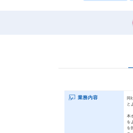
業務内容
同
と
本
を
を