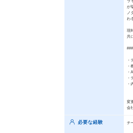
ラ
が
ノ
わ
現
共
#
・
・
・
・
・
変
会
必要な経験
チ