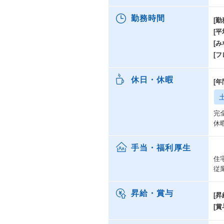
勤務時間
[勤
[
[み
[
休日・休暇
[年
完
休
手当・福利厚生
住
従
昇給・賞与
[昇
[賞