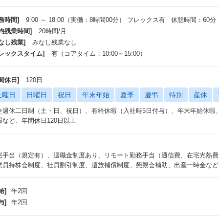
務時間]
9:00 ～ 18:00（実働：8時間00分） フレックス有 休憩時間：60分
平均残業時間]
20時間/月
なし残業]
みなし残業なし
フレックスタイム]
有（コアタイム：10:00～15:00）
間休日]
120日
土曜日
日曜日
祝日
年末年始
夏季
慶弔
特別
産休
全週休二日制（土・日、祝日）、有給休暇（入社時5日付与）、年末年始休暇、
暇など、年間休日120日以上
宅手当（規定有）、退職金制度あり、リモート勤務手当（通信費、在宅光熱費
業員持株会制度、社員割引制度、遺族補償制度、懇親会補助、出産一時金など
給]
年2回
与]
年2回