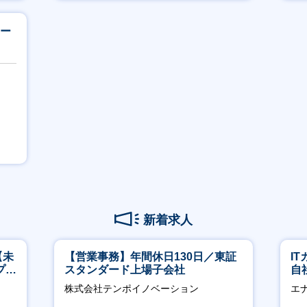
モー
新着求人
【未
【営業事務】年間休日130日／東証
I
プ／
スタンダード上場子会社
自
日
に
株式会社テンポイノベーション
エ