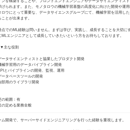
インを構築することや、フロントエンドエンジニアやデータサイエンティスト
挙げられます。また、モノタロウの機械学習基盤の高度化に向けた開発や運用
タロウにとって重要な、データサイエンスグループにて、機械学習を活用した
ることが出来ます。
時点でのML経験は問いません。まずは学び、実践し、成長することを大切に
にMLエンジニアとして成長していきたいという方をお待ちしております。
##▼主な役割
データサイエンティストと協業したプロダクト開発
機械学習用のデータパイプライン開発
APIとパイプラインの開発、監視、運用
データベースツールの開発
内部用のライブラリ開発
更の範囲：有
社の定める業務全般
ーム開発で、サーバーサイドエンジニアリングを行った経験を重視します。