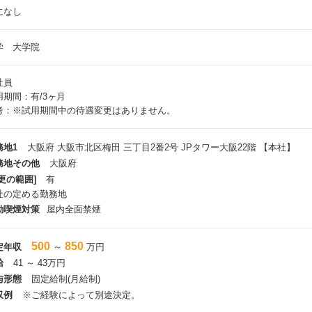
になし
学 大学院
社員
用期間：有/3ヶ月
考：※試用期間中の待遇変更はありません。
務地1
大阪府 大阪市北区梅田 三丁目2番2号 JPタワー大阪22階 【本社】
務地その他
大阪府
更の範囲]
有
社の定める勤務地
動喫煙対策
屋内全面禁煙
500
850
定年収
～
万円
給
41 ～ 43万円
与形態
固定給制(月給制)
収例
※ご経験によって別途決定。