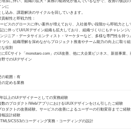
上増加に伴い、組織の拡大・業務の複雑化が進んでいるなかで、改善の仮説の
インに
とし込み、課題解決のサイクルを回していきます。
業貢献性と即戦力性：
 サービスのグロースに伴い案件が増えており、入社後早い段階から即戦力とし
 上記に伴ってUI/UXデザイン組織も拡大しており、組織づくりにもチャレンジ
 エンジニア・データサイエンティスト・マーケターなど、多様な専門性を持つ
りつつ、組織理解を深めながらプロジェクト推進やチーム能力の向上に取り組
主な役割
主にECサイト「monotaro.com」のUI改善、他に大企業ビジネス、新規事
分野でのUIデザイン
更の範囲：有
社の定める業務
3年以上のUIデザイナーとしての実務経験
複数のプロダクト/Web/アプリにおけるUIUXデザインをけん引したご経験
プロダクトの改善経験。サービスの改善によるユーザーの行動変容までご経験
情報設計経験
HTML5/CSS3のコーディング実務・コーディングの設計