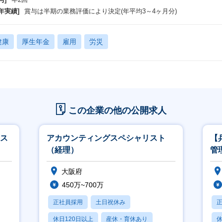
年実績]
賞与は半期の業務評価により決定(年平均3～4ヶ月分)
健康
厚生年金
雇用
労災
この企業の他の公開求人
スス
アカウンティングスペシャリスト
【
（経理）
管
大阪府
450万~700万
正社員採用
土日祝休み
休日120日以上
産休・育休あり
休