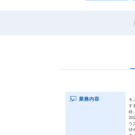
業務内容
モ
す
続
2
ウ
U