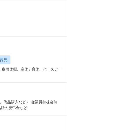
育児
慶弔休暇、産休 / 育休、バースデー
、備品購入など） 従業員持株会制
結婚の慶弔金など