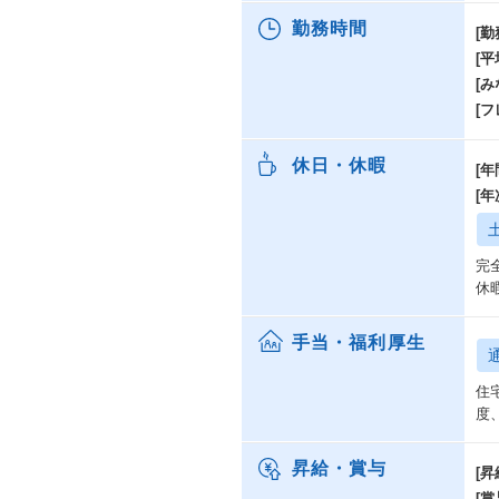
勤務時間
[勤
[
[み
[
休日・休暇
[年
[
完
休
手当・福利厚生
住
度
昇給・賞与
[昇
[賞