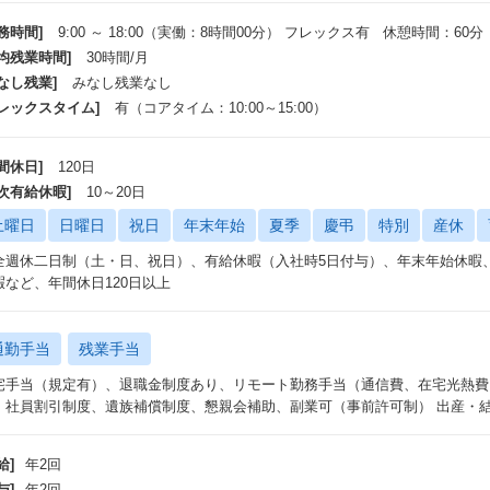
務時間]
9:00 ～ 18:00（実働：8時間00分） フレックス有 休憩時間：60分
平均残業時間]
30時間/月
なし残業]
みなし残業なし
フレックスタイム]
有（コアタイム：10:00～15:00）
間休日]
120日
年次有給休暇]
10～20日
土曜日
日曜日
祝日
年末年始
夏季
慶弔
特別
産休
全週休二日制（土・日、祝日）、有給休暇（入社時5日付与）、年末年始休暇、
暇など、年間休日120日以上
通勤手当
残業手当
宅手当（規定有）、退職金制度あり、リモート勤務手当（通信費、在宅光熱費
、社員割引制度、遺族補償制度、懇親会補助、副業可（事前許可制） 出産・
給]
年2回
与]
年2回