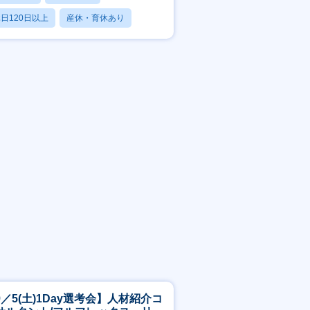
日120日以上
産休・育休あり
残業20時間以内
9／5(土)1Day選考会】人材紹介コ