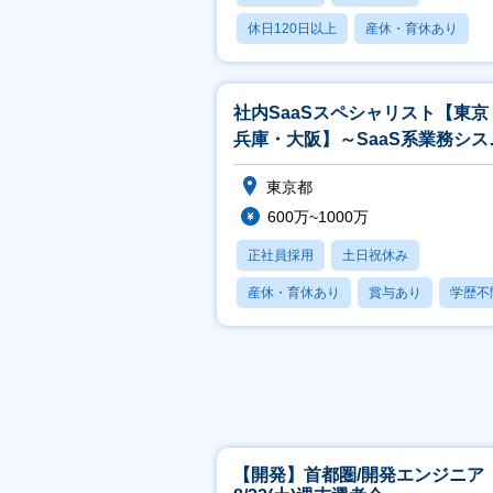
休日120日以上
産休・育休あり
賞与あり
社内SaaSスペシャリスト【東京
兵庫・大阪】～SaaS系業務シス
ム / ツール全般の企画、導入～
東京都
600万~1000万
正社員採用
土日祝休み
産休・育休あり
賞与あり
学歴不
【開発】首都圏/開発エンジニア