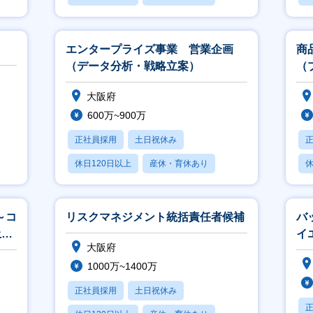
賞与あり
エンタープライズ事業 営業企画
商
（データ分析・戦略立案）
（
大阪府
600万~900万
正社員採用
土日祝休み
休日120日以上
産休・育休あり
休
賞与あり
～コ
リスクマネジメント統括責任者候補
バ
土日
イ
大阪府
1000万~1400万
正社員採用
土日祝休み