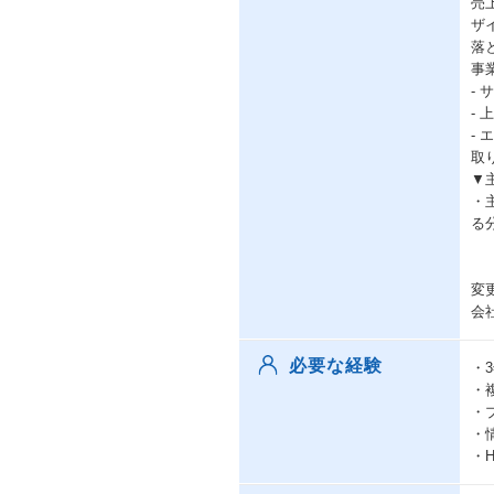
売
ザ
落
事
-
-
-
取
▼
・
る
変
会
必要な経験
・
・
・
・
・