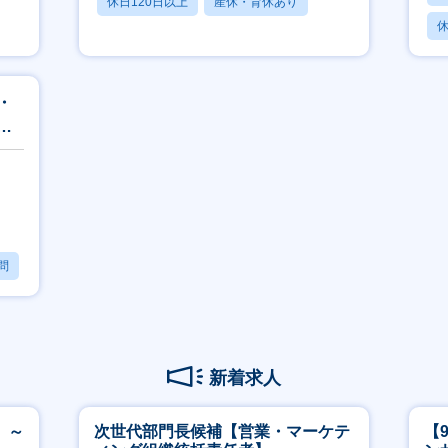
休日120日以上
産休・育休あり
休
月残業20時間以内
月
・
テ
問
新着求人
 ～
次世代部門長候補【営業・マーケテ
【