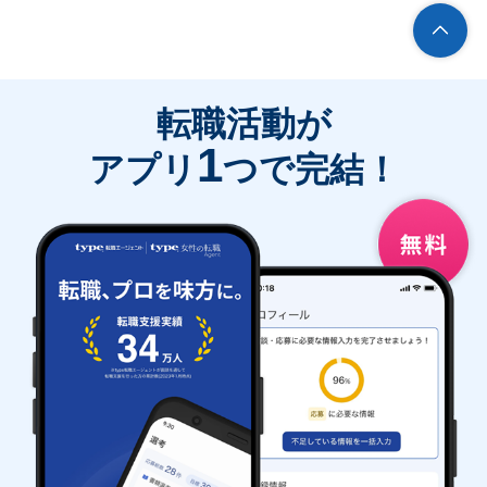
転職活動が
1
アプリ
つで完結！