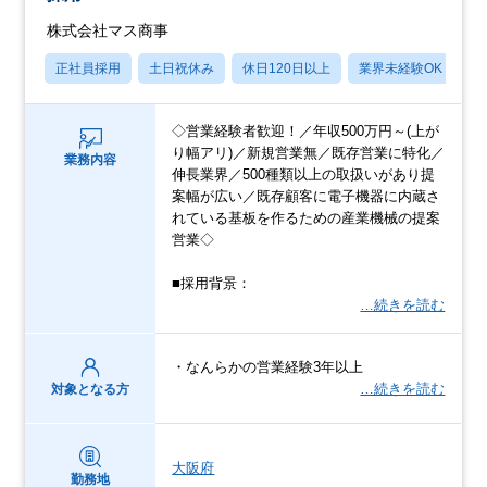
株式会社マス商事
正社員採用
土日祝休み
休日120日以上
業界未経験OK
産
◇営業経験者歓迎！／年収500万円～(上が
り幅アリ)／新規営業無／既存営業に特化／
業務内容
伸長業界／500種類以上の取扱いがあり提
案幅が広い／既存顧客に電子機器に内蔵さ
れている基板を作るための産業機械の提案
営業◇
■採用背景：
…続きを読む
・なんらかの営業経験3年以上
…続きを読む
対象となる方
大阪府
勤務地