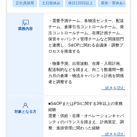
正社員採用
土日祝休み
休日120日以上
産休・育休あり
・需要予測チーム、各物流センター、配送
チーム、倉庫引当コントロールチーム、発
業務内容
注コントロールチーム、在庫計画チーム、
保管キャパシティ管理チームなど関係部門
と連携し、S&OPに関わる会議体・調整プ
ロセスを推進する
・物量予測、出荷波動、在庫・入荷計画、
配送制約などを踏まえ、向こう数週間〜数
カ月の倉庫・物流キャパシティ計画を関係
者と調整する
…続きを読む
■S&OPまたはPSIに関する3年以上の実務
経験
対象となる方
需要・供給・在庫・オペレーションキャパ
シティのバランスを踏まえ、計画策定、調
整、進捗管理に関わった経験
…続きを読む