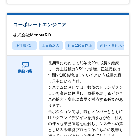
コーポレートエンジニア
株式会社MonotaRO
正社員採用
土日祝休み
休日120日以上
産休・育休あり
長期間にわたって前年比20％成長を継続
し、売上規模は3.5年で倍増。正社員数は
業務内容
年間で100名増加していくという成長の真
っ只中にいる当社。
システムにおいては、数億のトランザクシ
ョンを高速に処理し、成長を続けるビジネ
スの拡大・変化に素早く対応する必要があ
ります。
当ポジションでは、既存メンバーとともに
ITのグランドデザインを描きながら、社内
の様々な業務課題を理解し、システムの落
とし込みや業務プロセスそのものの改善も
行っていただきたいと考えております。