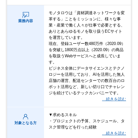
モノタロウは「資材調達ネットワークを変
革する」ことをミッションに、様々な事
業務内容
業・産業で働く人々が仕事で必要とする、
ありとあらゆるモノを取り扱うECサイト
を運営しています。
現在、登録ユーザー数480万件（2020.09）
を突破し1800万点以上（2020.09）の商品
を取扱うWebサービスへと成長していま
す。
ビジネス全体にデータサイエンスとテクノ
ロジーを活用しており、AIを活用した無人
店舗の運営、配送センターでの数百台のロ
ボット活用など、新しい切り口でチャレン
ジを続けているテックカンパニーです。
…続きを読む
▼求めるスキル
・プロジェクトの予算、スケジュール、タ
対象となる方
スク管理などを行った経験
…続きを読む