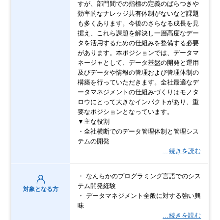
すが、部門間での指標の定義のばらつきや
効率的なナレッジ共有体制がないなど課題
も多くあります。今後のさらなる成長を見
据え、これら課題を解決し一層高度なデー
タを活用するための仕組みを整備する必要
があります。本ポジションでは、データマ
ネージャとして、データ基盤の開発と運用
及びデータや情報の管理および管理体制の
構築を行っていただきます。全社最適なデ
ータマネジメントの仕組みづくりはモノタ
ロウにとって大きなインパクトがあり、重
要なポジションとなっています。
▼主な役割
・全社横断でのデータ管理体制と管理シス
テムの開発
…続きを読む
・ なんらかのプログラミング言語でのシス
テム開発経験
対象となる方
・ データマネジメント全般に対する強い興
味
…続きを読む