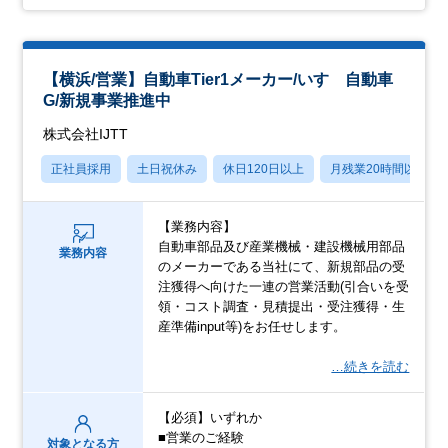
【横浜/営業】⾃動⾞Tier1メーカー/いすゞ⾃動⾞
G/新規事業推進中
株式会社IJTT
正社員採用
土日祝休み
休日120日以上
月残業20時間以内
【業務内容】
⾃動⾞部品及び産業機械・建設機械⽤部品
業務内容
のメーカーである当社にて、新規部品の受
注獲得へ向けた⼀連の営業活動(引合いを受
領・コスト調査・⾒積提出・受注獲得・⽣
産準備input等)をお任せします。
…続きを読む
【必須】いずれか
■営業のご経験
対象となる方