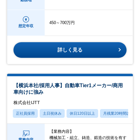
450～700万円
想定年収
詳しく見る
【横浜本社/採用⼈事】⾃動⾞Tier1メーカー/商⽤
⾞向けに強み
株式会社IJTT
正社員採用
土日祝休み
休日120日以上
月残業20時間以内
【業務内容】
機械加⼯・組⽴、鋳造、鍛造の技術を有す
業務内容