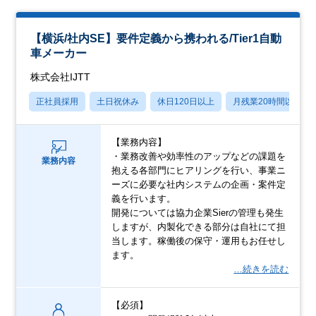
【横浜/社内SE】要件定義から携われる/Tier1⾃動
⾞メーカー
株式会社IJTT
正社員採用
土日祝休み
休日120日以上
月残業20時間以内
【業務内容】
・業務改善や効率性のアップなどの課題を
業務内容
抱える各部⾨にヒアリングを⾏い、事業ニ
ーズに必要な社内システムの企画・案件定
義を⾏います。
開発については協⼒企業Sierの管理も発⽣
しますが、内製化できる部分は⾃社にて担
当します。稼働後の保守・運⽤もお任せし
ます。
…続きを読む
【必須】