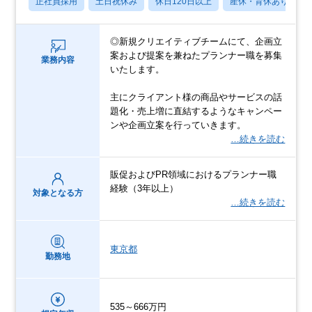
正社員採用
土日祝休み
休日120日以上
産休・育休あり
◎新規クリエイティブチームにて、企画立
案および提案を兼ねたプランナー職を募集
業務内容
いたします。
主にクライアント様の商品やサービスの話
題化・売上増に直結するようなキャンペー
ンや企画立案を行っていきます。
…続きを読む
販促およびPR領域におけるプランナー職
経験（3年以上）
対象となる方
…続きを読む
東京都
勤務地
535～666万円