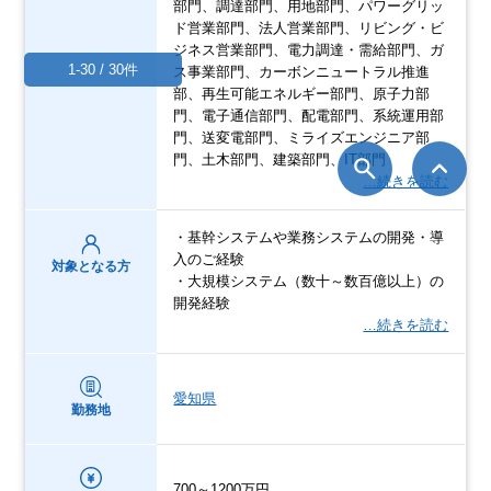
部門、調達部門、用地部門、パワーグリッ
ド営業部門、法人営業部門、リビング・ビ
ジネス営業部門、電力調達・需給部門、ガ
1-30 / 30件
ス事業部門、カーボンニュートラル推進
部、再生可能エネルギー部門、原子力部
門、電子通信部門、配電部門、系統運用部
門、送変電部門、ミライズエンジニア部
門、土木部門、建築部門、IT部門
…続きを読む
・基幹システムや業務システムの開発・導
入のご経験
対象となる方
・大規模システム（数十～数百億以上）の
開発経験
…続きを読む
愛知県
勤務地
700～1200万円