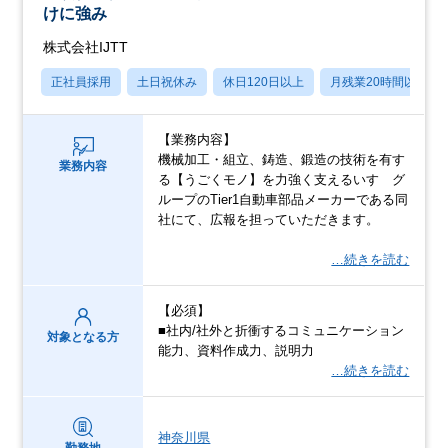
けに強み
株式会社IJTT
正社員採用
土日祝休み
休日120日以上
月残業20時間以内
【業務内容】
機械加⼯・組⽴、鋳造、鍛造の技術を有す
業務内容
る【うごくモノ】を⼒強く⽀えるいすゞグ
ループのTier1⾃動⾞部品メーカーである同
社にて、広報を担っていただきます。
…続きを読む
【必須】
■社内/社外と折衝するコミュニケーション
対象となる方
能⼒、資料作成⼒、説明⼒
…続きを読む
神奈川県
勤務地