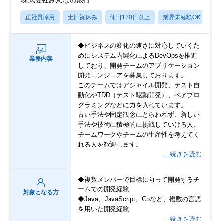
正社員採用
土日祝休み
休日120日以上
業界未経験OK
産
◆ビジネスの変化の速さに対応していくた
めにシステム内製化によるDevOpsを推進
業務内容
しており、開発チームのアプリケーション
開発エンジニアを募集しております。
このチームではアジャイル開発、テスト自
動化やTDD（テスト駆動開発）、ペアプロ
グラミングなどに力を入れています。
古い手法や固定観念にとらわれず、新しい
手法や技術に積極的に挑戦していける人、
チームワークやチームの生産性を考えてく
れる人を歓迎します。
…続きを読む
◆複数メンバーで目標に向って開発するチ
ームでの開発経験
対象となる方
◆Java、JavaScript、Goなど、複数の言語
を用いた開発経験
…続きを読む