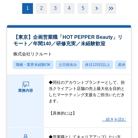
1
2
3
4
5
【東京】企画営業職「HOT PEPPER Beauty」リ
モート／年間140／研修充実／未経験歓迎
株式会社リクルート
職種・業界未経験OK
土日祝休み
休日120日以上
産休・育休
◆同社のアカウントプランナーとして、担
当クライアント店舗の売上最大化を目的と
業務内容
したマーケティング支援をご担当いただき
ます。
【具体的には】
…続きを読む
◆営業職としてキャリアアップしたい方