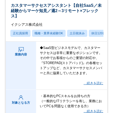
カスタマーサクセスアシスタント【自社SaaS／未
経験からマーケ知見／週2～3リモート×フレック
ス】
イクシアス株式会社
正社員採用
職種・業界未経験OK
土日祝休み
休日120日以上
◆SaaS型ビジネスモデルで、カスタマー
サクセスは非常に重要なポジションです。
業務内容
その中でお客様からのご要望の対応や、
『STOREPAD(ストアパッド)』の各種セッ
トアップなど、カスタマーサクセスメンバ
ーと共に協業していただきます。
…続きを読む
・基本的なPCスキルをお持ちの方
（一般的なITリテラシーを有し、業務にお
対象となる方
いてPCを問題なく使用できる方）
…続きを読む