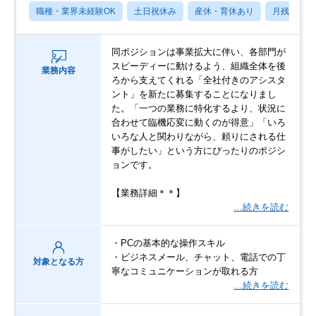
職種・業界未経験OK
土日祝休み
産休・育休あり
月残業20
同ポジションは事業拡大に伴い、各部門が
スピーディーに動けるよう、組織全体を後
業務内容
ろから支えてくれる「全社付きのアシスタ
ント」を新たに募集することになりまし
た。「一つの業務に特化するより、状況に
合わせて臨機応変に動くのが得意」「いろ
いろな人と関わりながら、頼りにされる仕
事がしたい」という方にぴったりのポジシ
ョンです。
【業務詳細＊＊】
…続きを読む
・PCの基本的な操作スキル
・ビジネスメール、チャット、電話での丁
対象となる方
寧なコミュニケーションが取れる方
…続きを読む