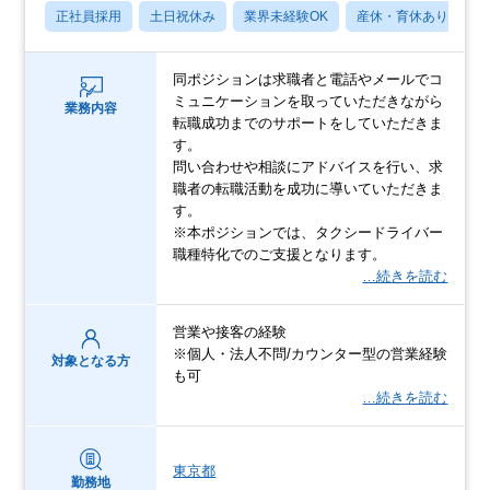
正社員採用
土日祝休み
業界未経験OK
産休・育休あり
月
同ポジションは求職者と電話やメールでコ
ミュニケーションを取っていただきながら
業務内容
転職成功までのサポートをしていただきま
す。
問い合わせや相談にアドバイスを行い、求
職者の転職活動を成功に導いていただきま
す。
※本ポジションでは、タクシードライバー
職種特化でのご支援となります。
…続きを読む
営業や接客の経験
※個人・法人不問/カウンター型の営業経験
対象となる方
も可
…続きを読む
東京都
勤務地