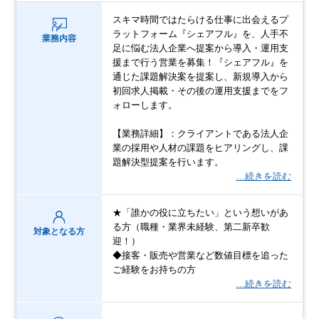
スキマ時間ではたらける仕事に出会えるプ
ラットフォーム『シェアフル』を、人手不
業務内容
足に悩む法人企業へ提案から導入・運用支
援まで行う営業を募集！『シェアフル』を
通じた課題解決案を提案し、新規導入から
初回求人掲載・その後の運用支援までをフ
ォローします。
【業務詳細】：クライアントである法人企
業の採用や人材の課題をヒアリングし、課
題解決型提案を行います。
…続きを読む
★「誰かの役に立ちたい」という想いがあ
る方（職種・業界未経験、第二新卒歓
対象となる方
迎！）
◆接客・販売や営業など数値目標を追った
ご経験をお持ちの方
…続きを読む