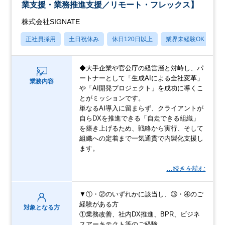
業支援・業務推進支援／リモート・フレックス】
株式会社SIGNATE
正社員採用
土日祝休み
休日120日以上
業界未経験OK
産
◆大手企業や官公庁の経営層と対峙し、パ
ートナーとして「生成AIによる全社変革」
業務内容
や「AI開発プロジェクト」を成功に導くこ
とがミッションです。
単なるAI導入に留まらず、クライアントが
自らDXを推進できる「自走できる組織」
を築き上げるため、戦略から実行、そして
組織への定着まで一気通貫で内製化支援し
ます。
…続きを読む
▼①・②のいずれかに該当し、③・④のご
経験がある方
対象となる方
①業務改善、社内DX推進、BPR、ビジネ
スアーキテクト等のご経験