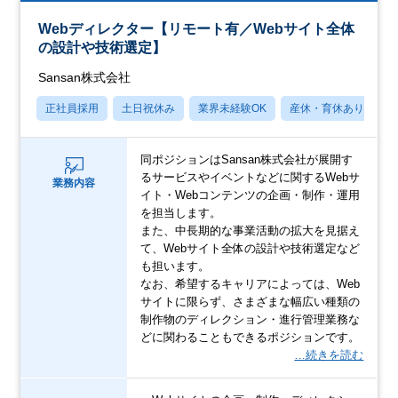
Webディレクター【リモート有／Webサイト全体
の設計や技術選定】
Sansan株式会社
正社員採用
土日祝休み
業界未経験OK
産休・育休あり
月
同ポジションはSansan株式会社が展開す
るサービスやイベントなどに関するWebサ
業務内容
イト・Webコンテンツの企画・制作・運用
を担当します。
また、中長期的な事業活動の拡大を見据え
て、Webサイト全体の設計や技術選定など
も担います。
なお、希望するキャリアによっては、Web
サイトに限らず、さまざまな幅広い種類の
制作物のディレクション・進行管理業務な
どに関わることもできるポジションです。
…続きを読む