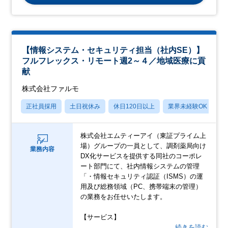
【情報システム・セキュリティ担当（社内SE）】
フルフレックス・リモート週2～４／地域医療に貢
献
株式会社ファルモ
正社員採用
土日祝休み
休日120日以上
業界未経験OK
月
株式会社エムティーアイ（東証プライム上
場）グループの一員として、調剤薬局向け
業務内容
DX化サービスを提供する同社のコーポレ
ート部門にて、社内情報システムの管理
「・情報セキュリティ認証（ISMS）の運
用及び総務領域（PC、携帯端末の管理）
の業務をお任せいたします。
【サービス】
…続きを読む