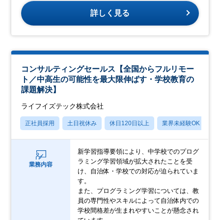
詳しく見る
コンサルティングセールス【全国からフルリモー
ト／中高生の可能性を最大限伸ばす・学校教育の
課題解決】
ライフイズテック株式会社
正社員採用
土日祝休み
休日120日以上
業界未経験OK
賞
新学習指導要領により、中学校でのプログ
ラミング学習領域が拡大されたことを受
業務内容
け、自治体・学校での対応が迫られていま
す。
また、プログラミング学習については、教
員の専門性やスキルによって自治体内での
学校間格差が生まれやすいことが懸念され