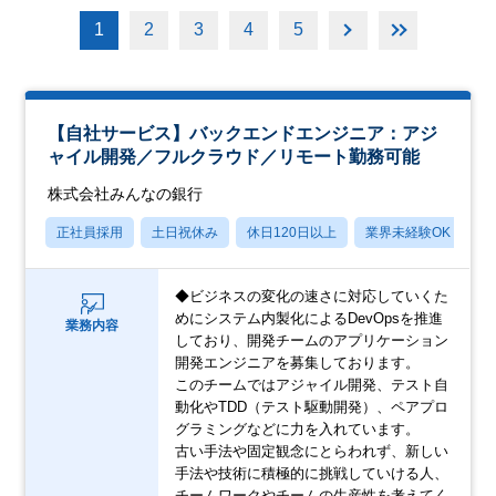
1
2
3
4
5
【自社サービス】バックエンドエンジニア：アジ
ャイル開発／フルクラウド／リモート勤務可能
株式会社みんなの銀行
正社員採用
土日祝休み
休日120日以上
業界未経験OK
産
◆ビジネスの変化の速さに対応していくた
めにシステム内製化によるDevOpsを推進
業務内容
しており、開発チームのアプリケーション
開発エンジニアを募集しております。
このチームではアジャイル開発、テスト自
動化やTDD（テスト駆動開発）、ペアプロ
グラミングなどに力を入れています。
古い手法や固定観念にとらわれず、新しい
手法や技術に積極的に挑戦していける人、
チームワークやチームの生産性を考えてく