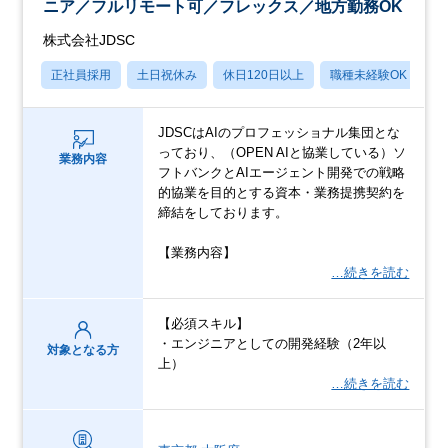
ニア／フルリモート可／フレックス／地方勤務OK
株式会社JDSC
正社員採用
土日祝休み
休日120日以上
職種未経験OK
月
JDSCはAIのプロフェッショナル集団とな
っており、（OPEN AIと協業している）ソ
業務内容
フトバンクとAIエージェント開発での戦略
的協業を目的とする資本・業務提携契約を
締結をしております。
【業務内容】
…続きを読む
【必須スキル】
・エンジニアとしての開発経験（2年以
対象となる方
上）
…続きを読む