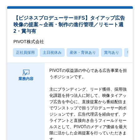
【ビジネスプロデューサー※FS】タイアップ広告
映像の提案～企画・制作の進行管理／リモート週
2・賞与有
PIVOT株式会社
正社員採用
土日祝休み
産休・育休あり
賞与あり
学歴不
PIVOTの収益源の中心である広告事業を担
うポジションです。
業務内容
主にブランディング、リード獲得、採用強
化課題を持つ法人に対して、映像タイアッ
プ広告を中心に、直接提案から番組配信ま
でワンストップで担うプロデューサー的ポ
ジションです。広告代理店を経由せず、ク
ライアントと直接向き合うフィールドセー
ルスとして、PIVOTのメディア価値を最大
限に活かした企画提案を行っていただきま
す。