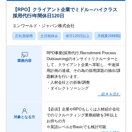
【RPO】クライアント企業でミドル～ハイクラス
採用代行/年間休日120日
エンワールド・ジャパン株式会社
正社員採用
土日祝休み
休日120日以上
月残業20時間以内
RPO事業(採用代行;Recruitment Process
Outsourcing)のオンサイトリクルーターと
業務内容
して、クライアント企業へ常駐し、中途採
用計画の達成、その為の採用課題の抽出/課
題解決を行います。
・人材会社との折衝/調整
・ダイレクトソーシング
…続きを読む
【必須】企業やRPOもしくは人材紹介会社
でのリクルーティング業務経験を3年以上
対象となる方
お持ちの方
※英語レベルがBasicでも検討可能