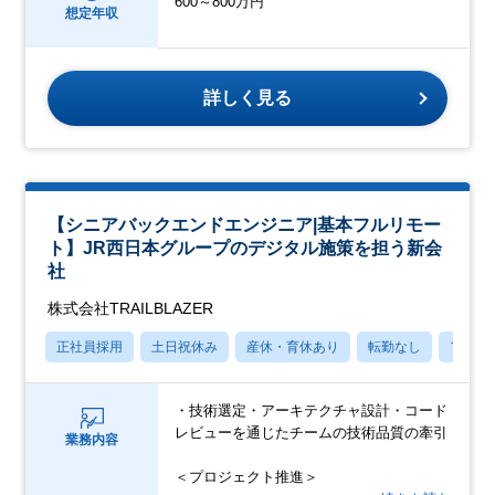
600～800万円
想定年収
詳しく見る
【シニアバックエンドエンジニア|基本フルリモー
ト】JR西日本グループのデジタル施策を担う新会
社
株式会社TRAILBLAZER
正社員採用
土日祝休み
産休・育休あり
転勤なし
フレッ
・技術選定・アーキテクチャ設計・コード
レビューを通じたチームの技術品質の牽引
業務内容
＜プロジェクト推進＞