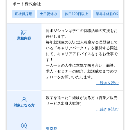
ポート株式会社
正社員採用
土日祝休み
休日120日以上
業界未経験OK
産
同ポジションは学生の就職活動の支援をお
任せします。
業務内容
毎年就活生の3人に2人程度が会員登録して
いる『キャリアパーク！』を展開する同社
にて、キャリアアドバイスをするお仕事で
す！
一人一人の人生に本気で向き合い、面談、
求人・セミナーの紹介、就活成功までのフ
ォローをお願いいたします。
…続きを読む
数字を追ったご経験がある方（営業／販売
サービス出身大歓迎）
対象となる方
…続きを読む
東京都