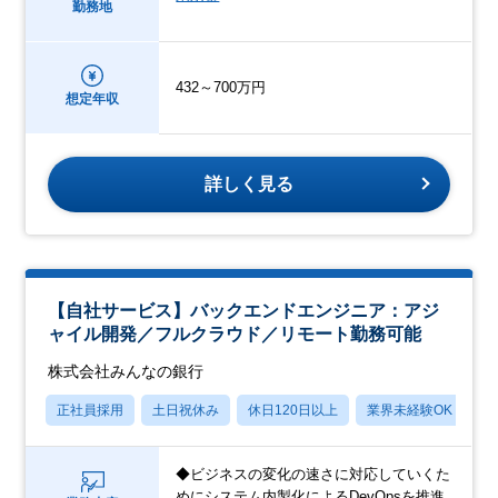
勤務地
432～700万円
想定年収
詳しく見る
【自社サービス】バックエンドエンジニア：アジ
ャイル開発／フルクラウド／リモート勤務可能
株式会社みんなの銀行
正社員採用
土日祝休み
休日120日以上
業界未経験OK
産
◆ビジネスの変化の速さに対応していくた
めにシステム内製化によるDevOpsを推進