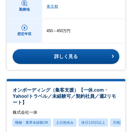
東京都
勤務地
450～450万円
想定年収
詳しく見る
オンボーディング（集客支援）【一休.com・
Yahoo!トラベル／未経験可／契約社員／週2リモ
ート】
株式会社一休
職種・業界未経験OK
土日祝休み
休日120日以上
月残業20