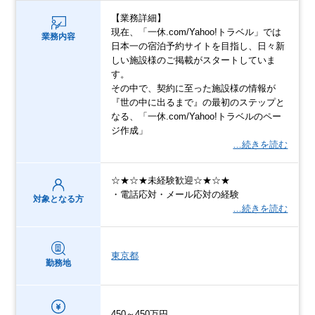
【業務詳細】
現在、「一休.com/Yahoo!トラベル」では
業務内容
日本一の宿泊予約サイトを目指し、日々新
しい施設様のご掲載がスタートしていま
す。
その中で、契約に至った施設様の情報が
『世の中に出るまで』の最初のステップと
なる、「一休.com/Yahoo!トラベルのペー
ジ作成」
…続きを読む
☆★☆★未経験歓迎☆★☆★
・電話応対・メール応対の経験
対象となる方
…続きを読む
東京都
勤務地
450～450万円