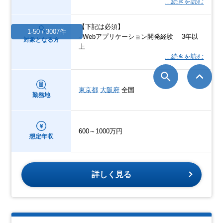
…続きを読む
【下記は必須】
1-50 / 3007件
- Webアプリケーション開発経験 3年以
対象となる方
上
…続きを読む
東京都
大阪府
全国
勤務地
600～1000万円
想定年収
詳しく見る