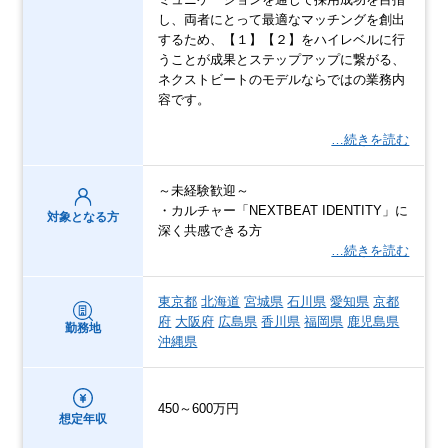
し、両者にとって最適なマッチングを創出
するため、【１】【２】をハイレベルに行
うことが成果とステップアップに繋がる、
ネクストビートのモデルならではの業務内
容です。
…続きを読む
～未経験歓迎～
・カルチャー「NEXTBEAT IDENTITY」に
対象となる方
深く共感できる方
…続きを読む
東京都
北海道
宮城県
石川県
愛知県
京都
府
大阪府
広島県
香川県
福岡県
鹿児島県
勤務地
沖縄県
450～600万円
想定年収