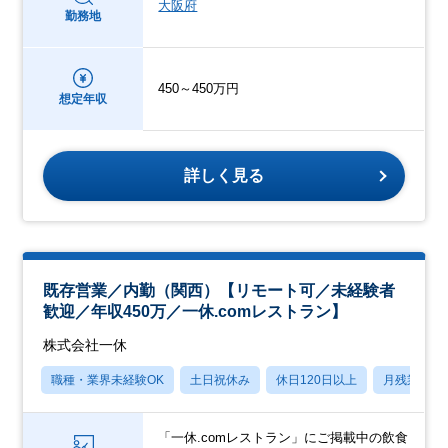
大阪府
勤務地
450～450万円
想定年収
詳しく見る
既存営業／内勤（関西）【リモート可／未経験者
歓迎／年収450万／一休.comレストラン】
株式会社一休
職種・業界未経験OK
土日祝休み
休日120日以上
月残業20
「一休.comレストラン」にご掲載中の飲食