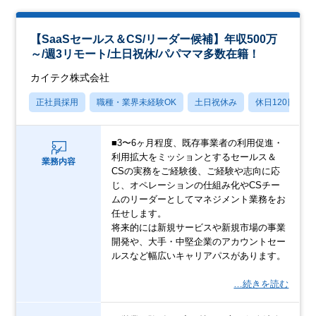
【SaaSセールス＆CS/リーダー候補】年収500万
～/週3リモート/土日祝休/パパママ多数在籍！
カイテク株式会社
正社員採用
職種・業界未経験OK
土日祝休み
休日120日以上
■3〜6ヶ月程度、既存事業者の利用促進・
利用拡大をミッションとするセールス＆
業務内容
CSの実務をご経験後、ご経験や志向に応
じ、オペレーションの仕組み化やCSチー
ムのリーダーとしてマネジメント業務をお
任せします。
将来的には新規サービスや新規市場の事業
開発や、大手・中堅企業のアカウントセー
ルスなど幅広いキャリアパスがあります。
…続きを読む