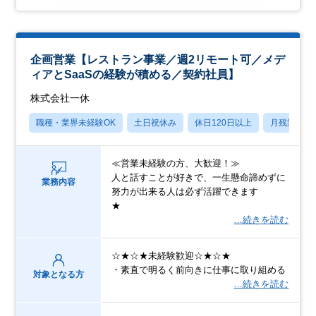
企画営業【レストラン事業／週2リモート可／メデ
ィアとSaaSの経験が積める／契約社員】
株式会社一休
職種・業界未経験OK
土日祝休み
休日120日以上
月残業20
≪営業未経験の方、大歓迎！≫
人と話すことが好きで、一生懸命諦めずに
業務内容
努力が出来る人は必ず活躍できます
★
…続きを読む
☆★☆★未経験歓迎☆★☆★
・素直で明るく前向きに仕事に取り組める
対象となる方
…続きを読む