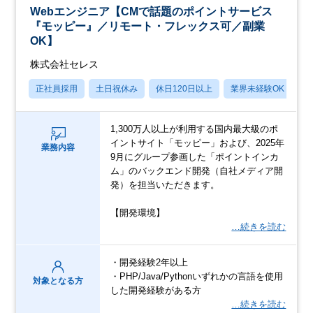
Webエンジニア【CMで話題のポイントサービス
『モッピー』／リモート・フレックス可／副業
OK】
株式会社セレス
正社員採用
土日祝休み
休日120日以上
業界未経験OK
産
1,300万人以上が利用する国内最大級のポ
イントサイト「モッピー」および、2025年
業務内容
9月にグループ参画した「ポイントインカ
ム」のバックエンド開発（自社メディア開
発）を担当いただきます。
【開発環境】
…続きを読む
・開発経験2年以上
・PHP/Java/Pythonいずれかの言語を使用
対象となる方
した開発経験がある方
…続きを読む