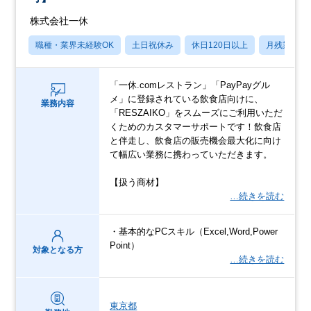
株式会社一休
職種・業界未経験OK
土日祝休み
休日120日以上
月残業20
「一休.comレストラン」「PayPayグル
メ」に登録されている飲食店向けに、
業務内容
「RESZAIKO」をスムーズにご利用いただ
くためのカスタマーサポートです！飲食店
と伴走し、飲食店の販売機会最大化に向け
て幅広い業務に携わっていただきます。
【扱う商材】
…続きを読む
・基本的なPCスキル（Excel,Word,Power
Point）
対象となる方
…続きを読む
東京都