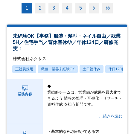
1
2
3
4
5
未経験OK【事務】服装・髪型・ネイル自由／残業
5H／住宅手当／育休産休◎／年休124日／研修充
実！
株式会社ネクサス
正社員採用
職種・業界未経験OK
土日祝休み
休日120日以上
◆
業戦略チームは、営業部が成果を最大化で
業務内容
きるよう 情報の整理・可視化・リサーチ・
資料作成 を担う部門です。
…続きを読む
・基本的なPC操作ができる方