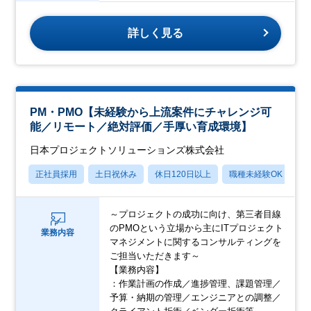
詳しく見る
PM・PMO【未経験から上流案件にチャレンジ可
能／リモート／絶対評価／手厚い育成環境】
日本プロジェクトソリューションズ株式会社
正社員採用
土日祝休み
休日120日以上
職種未経験OK
産
～プロジェクトの成功に向け、第三者目線
のPMOという立場から主にITプロジェクト
業務内容
マネジメントに関するコンサルティングを
ご担当いただきます～
【業務内容】
：作業計画の作成／進捗管理、課題管理／
予算・納期の管理／エンジニアとの調整／