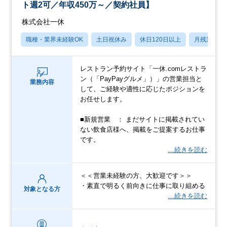
ト週2可／年収450万～／契約社員】
株式会社一休
職種・業界未経験OK
土日祝休み
休日120日以上
月残業20
レストラン予約サイト「一休.comレストラ
ン（「PayPayグルメ」）」の営業担当と
業務内容
して、ご経験や適性に応じたポジションを
お任せします。
■新規営業 ： まだサイトに掲載されてい
ない飲食店様へ、掲載をご提案するお仕事
です。
…続きを読む
＜＜営業未経験の方、大歓迎です＞＞
・素直で明るく前向きに仕事に取り組める
対象となる方
…続きを読む