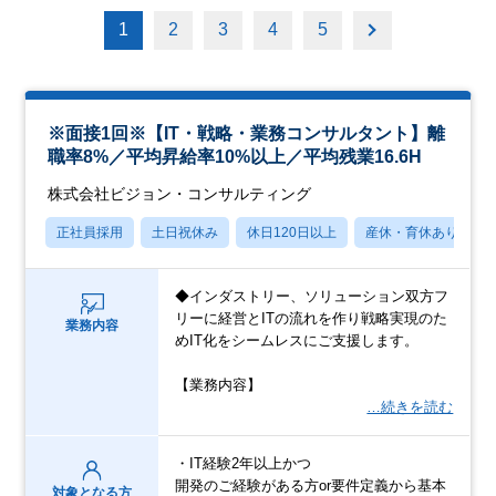
1
2
3
4
5
※面接1回※【IT・戦略・業務コンサルタント】離
職率8%／平均昇給率10%以上／平均残業16.6H
株式会社ビジョン・コンサルティング
正社員採用
土日祝休み
休日120日以上
産休・育休あり
◆インダストリー、ソリューション双方フ
リーに経営とITの流れを作り戦略実現のた
業務内容
めIT化をシームレスにご支援します。
【業務内容】
…続きを読む
・IT経験2年以上かつ
開発のご経験がある方or要件定義から基本
対象となる方