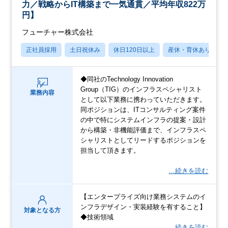
力／戦略からIT構築まで一気通貫／平均年収822万
円】
フューチャー株式会社
正社員採用
土日祝休み
休日120日以上
産休・育休あり
◆同社のTechnology Innovation
Group（TIG）のインフラスペシャリスト
業務内容
として以下業務に携わっていただきます。
同ポジションは、ITコンサルティング案件
の中で特にシステムインフラの提案・設計
から構築・非機能評価まで、インフラスペ
シャリストとしてリードするポジションを
担当して頂きます。
…続きを読む
【エンタープライズ向け業務システムのイ
ンフラデザイン・実装経験を有すること】
対象となる方
◆技術領域
…続きを読む