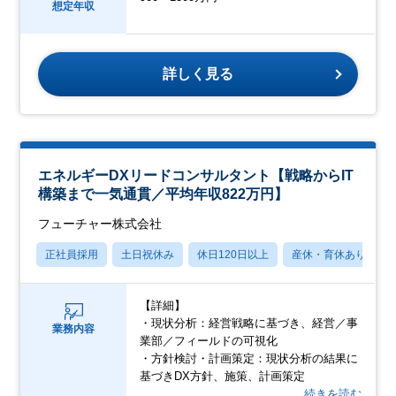
想定年収
詳しく見る
エネルギーDXリードコンサルタント【戦略からIT
構築まで一気通貫／平均年収822万円】
フューチャー株式会社
正社員採用
土日祝休み
休日120日以上
産休・育休あり
【詳細】
・現状分析：経営戦略に基づき、経営／事
業務内容
業部／フィールドの可視化
・方針検討・計画策定：現状分析の結果に
基づきDX方針、施策、計画策定
…続きを読む