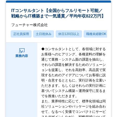
ITコンサルタント【全国からフルリモート可能／
戦略からIT構築まで一気通貫／平均年収822万円】
フューチャー株式会社
正社員採用
土日祝休み
休日120日以上
職種未経験OK
産
◆コンサルタントとして、各領域に対する
お客様へのヒアリング、各種資料の理解を
業務内容
通じて業務・システム面の課題を抽出し、
それらの課題を解決するためのソリューシ
ョンを提案し、それを高効率、高品質で実
現するためのアイデアについてお客様に説
明・合意するとともに、実行計画を立案い
ただきます。もしくはそれらの実行計画に
基づいてシステム構築～運用保守に至るま
でを推進いただきます。
また、業界特性に応じて、標準化領域は同
社ソリューションやパッケージを組み合わ
せて、なるべく安価でコンパクトにサービ
スをデザインしながら、戦略領域について