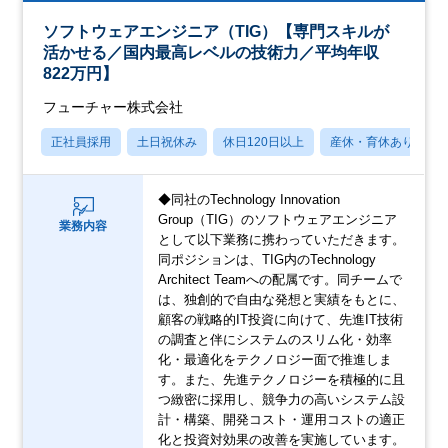
ソフトウェアエンジニア（TIG）【専門スキルが
活かせる／国内最高レベルの技術力／平均年収
822万円】
フューチャー株式会社
正社員採用
土日祝休み
休日120日以上
産休・育休あり
◆同社のTechnology Innovation
Group（TIG）のソフトウェアエンジニア
業務内容
として以下業務に携わっていただきます。
同ポジションは、TIG内のTechnology
Architect Teamへの配属です。同チームで
は、独創的で自由な発想と実績をもとに、
顧客の戦略的IT投資に向けて、先進IT技術
の調査と伴にシステムのスリム化・効率
化・最適化をテクノロジー面で推進しま
す。また、先進テクノロジーを積極的に且
つ緻密に採用し、競争力の高いシステム設
計・構築、開発コスト・運用コストの適正
化と投資対効果の改善を実施しています。