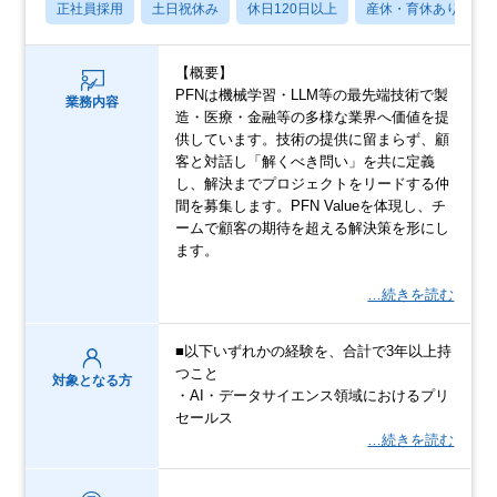
正社員採用
土日祝休み
休日120日以上
産休・育休あり
【概要】
PFNは機械学習・LLM等の最先端技術で製
業務内容
造・医療・金融等の多様な業界へ価値を提
供しています。技術の提供に留まらず、顧
客と対話し「解くべき問い」を共に定義
し、解決までプロジェクトをリードする仲
間を募集します。PFN Valueを体現し、チ
ームで顧客の期待を超える解決策を形にし
ます。
…続きを読む
■以下いずれかの経験を、合計で3年以上持
つこと
対象となる方
・AI・データサイエンス領域におけるプリ
セールス
…続きを読む