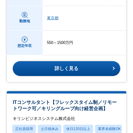
東京都
勤務地
550～1500万円
想定年収
詳しく見る
ITコンサルタント【フレックスタイム制／リモー
トワーク可／キリングループ向け経営企画】
キリンビジネスシステム株式会社
正社員採用
土日祝休み
休日120日以上
業界未経験OK
賞