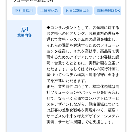
フューチャー株式会社
正社員採用
土日祝休み
休日120日以上
職種未経験OK
産
◆コンサルタントとして、各領域に対する
お客様へのヒアリング、各種資料の理解を
業務内容
通じて業務・システム面の課題を抽出し、
それらの課題を解決するためのソリューシ
ョンを提案し、それを高効率、高品質で実
現するためのアイデアについてお客様に説
明・合意するとともに、実行計画を立案い
ただきます。もしくはそれらの実行計画に
基づいてシステム構築～運用保守に至るま
でを推進いただきます。
また、業界特性に応じて、標準化領域は同
社ソリューションやパッケージを組み合わ
せて、なるべく安価でコンパクトにサービ
スをデザインしながら、戦略領域について
は顧客の差別化戦略を実現すべく、顧客・
サービスの未来を考えデザイン・システム
実装、サービス展開までを支援します。