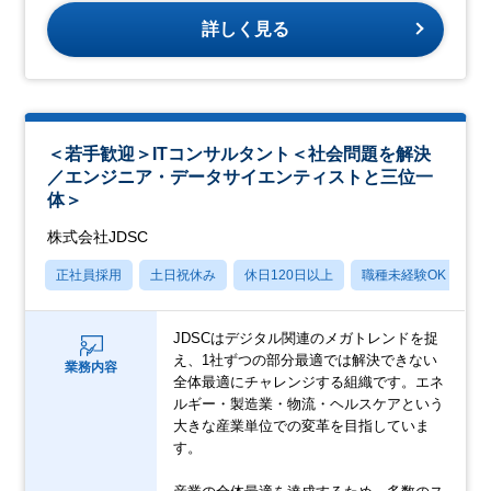
詳しく見る
＜若手歓迎＞ITコンサルタント＜社会問題を解決
／エンジニア・データサイエンティストと三位一
体＞
株式会社JDSC
正社員採用
土日祝休み
休日120日以上
職種未経験OK
月
JDSCはデジタル関連のメガトレンドを捉
え、1社ずつの部分最適では解決できない
業務内容
全体最適にチャレンジする組織です。エネ
ルギー・製造業・物流・ヘルスケアという
大きな産業単位での変革を目指していま
す。