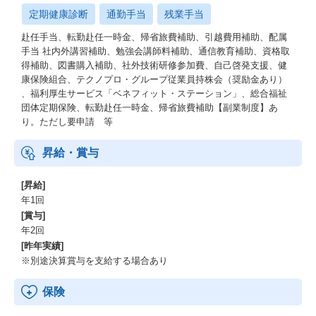
定期健康診断
通勤手当
残業手当
赴任手当、転勤赴任一時金、帰省旅費補助、引越費用補助、配属
手当 社内外講習補助、勉強会講師料補助、通信教育補助、資格取
得補助、図書購入補助、社外技術研修参加費、自己啓発支援、健
康保険組合、テクノプロ・グループ従業員持株会（奨励金あり）
、福利厚生サービス「ベネフィット・ステーション」、総合福祉
団体定期保険、転勤赴任一時金、帰省旅費補助【副業制度】あ
り。ただし要申請 等
昇給・賞与
[昇給]
年1回
[賞与]
年2回
[昨年実績]
※別途決算賞与を支給する場合あり
保険