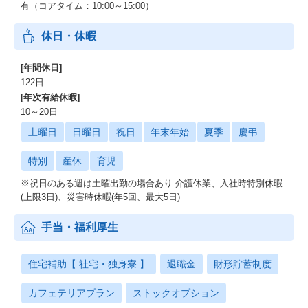
有（コアタイム：10:00～15:00）
休日・休暇
[年間休日]
122日
[年次有給休暇]
10～20日
土曜日
日曜日
祝日
年末年始
夏季
慶弔
特別
産休
育児
※祝日のある週は土曜出勤の場合あり 介護休業、入社時特別休暇
(上限3日)、災害時休暇(年5回、最大5日)
手当・福利厚生
住宅補助【 社宅・独身寮 】
退職金
財形貯蓄制度
カフェテリアプラン
ストックオプション