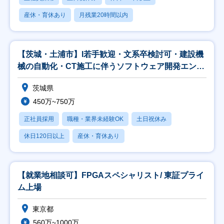
産休・育休あり
月残業20時間以内
【茨城・土浦市】I若手歓迎・文系卒検討可・建設機
械の自動化・CT施工に伴うソフトウェア開発エンジ
ニア
茨城県
450万~750万
正社員採用
職種・業界未経験OK
土日祝休み
休日120日以上
産休・育休あり
【就業地相談可】FPGAスペシャリスト/ 東証プライ
ム上場
東京都
560万~1000万