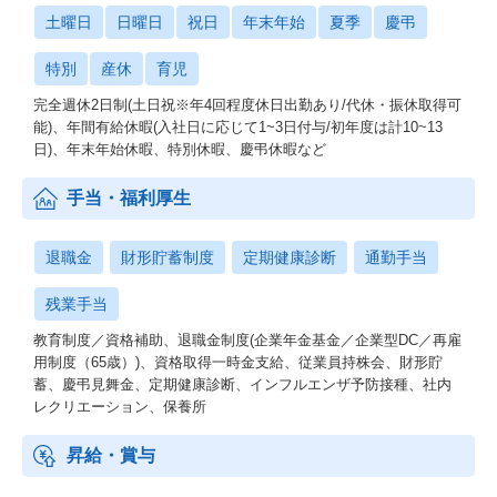
土曜日
日曜日
祝日
年末年始
夏季
慶弔
特別
産休
育児
完全週休2日制(土日祝※年4回程度休日出勤あり/代休・振休取得可
能)、年間有給休暇(入社日に応じて1~3日付与/初年度は計10~13
日)、年末年始休暇、特別休暇、慶弔休暇など
手当・福利厚生
退職金
財形貯蓄制度
定期健康診断
通勤手当
残業手当
教育制度／資格補助、退職金制度(企業年金基金／企業型DC／再雇
用制度（65歳）)、資格取得一時金支給、従業員持株会、財形貯
蓄、慶弔見舞金、定期健康診断、インフルエンザ予防接種、社内
レクリエーション、保養所
昇給・賞与