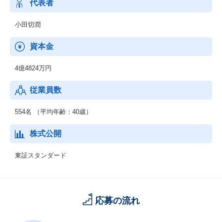
し、アジア全域の大型施設の開発にも多く携わっています。
代表者
世界各国でボーダーレスな価値を提供することこそが、私たち船
場グループの使命です。
小田切潤
これからも、クライアントの事業の成功、そして、その先にいる
資本金
生活者の暮らしを明るく豊かにすることで、社会全体の繁栄に貢
献していきます。
4億4824万円
従業員数
554名 （平均年齢：40歳）
株式公開
東証スタンダード
応募の流れ