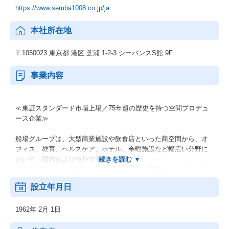
https://www.semba1008.co.jp/ja
本社所在地
〒1050023 東京都 港区 芝浦 1-2-3 シーバンスS館 9F
事業内容
≪東証スタンダード市場上場／75年超の歴史を持つ空間プロデュ
ース企業≫
船場グループは、大型商業施設や飲食店といった商空間から、オ
フィス、教育、ヘルスケア、ホテル、余暇施設など幅広い分野に
おいて、国内および海外で事業を展開。
「未来にやさしい空間を」をミッションに、空間づくりの全プロ
セスを貫してサポートしています。
設立年月日
国内から海外へ、そして海外から国内へ。
1962年 2月 1日
活躍のフィールドは国内だけではなく、海外へも積極的に展開