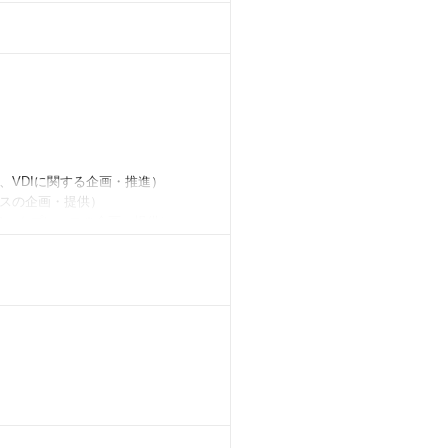
VDIに関する企画・推進）
スの企画・提供）
ワークプレースの企画・提供）
ラットに活躍できる環境です。