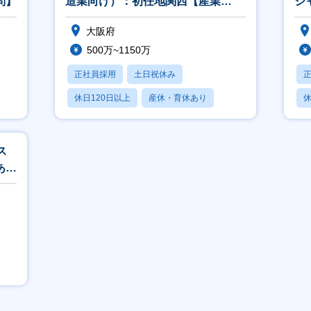
問】
造業向け）：初任地関西【産業
ジ
_12】
【I
大阪府
500万~1150万
正社員採用
土日祝休み
休日120日以上
産休・育休あり
休
月残業20時間以内
月
ス
あり