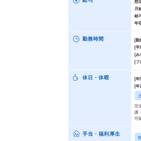
給与
想
月
給
年
勤務時間
[勤
[
[み
[
休日・休暇
[年
[
完
護
可
手当・福利厚生