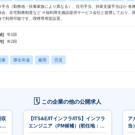
市手当（勤務地・扶養家族により異なる）、住宅手当、持家支援手当ほか 各
株会、在宅勤務制度など ※福利厚生施設提供サービス会社と提携しており、
格で利用可能です。喫煙専用室設置。
給]
年1回
与]
年2回
健康
厚生年金
雇用
労災
この企業の他の公開求人
報収
【ITS&E/ITインフラ/ITS】インフラ
ア
ス）
エンジニア（PM候補）(初任地：名
当
古屋）