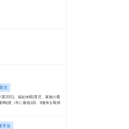
育児
度20日)、福祉休暇(育児、家族の看
連9制度（年に最低1回、9連休を取得
業手当