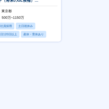
ャ（将来のGL候補）
TS&E/S&C_3】
東京都
500万~1150万
正社員採用
土日祝休み
日120日以上
産休・育休あり
残業20時間以内