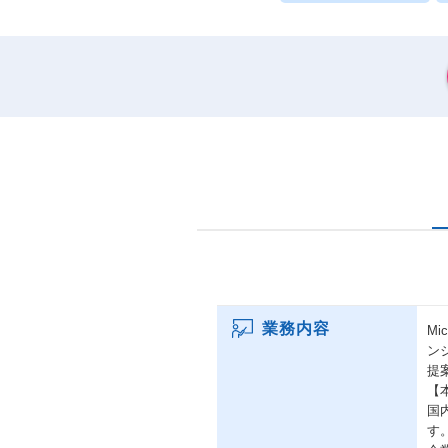
業務内容
M
ン
提
【
国
す