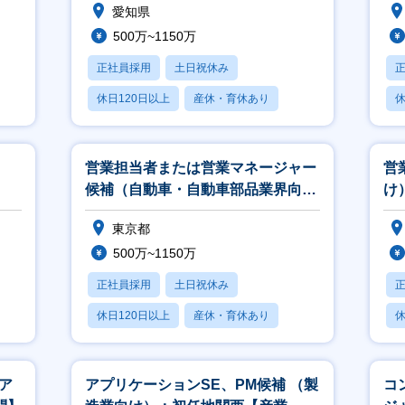
愛知県
500万~1150万
正社員採用
土日祝休み
休日120日以上
産休・育休あり
休
月残業20時間以内
月
、
営業担当者または営業マネージャー
営
候補（自動車・自動車部品業界向
け
け）【産業_15】
東京都
500万~1150万
正社員採用
土日祝休み
休日120日以上
産休・育休あり
休
月残業20時間以内
月
ア
アプリケーションSE、PM候補 （製
コ