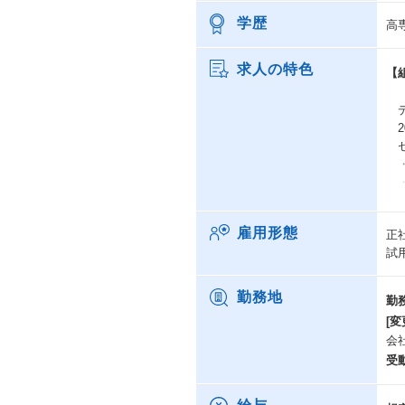
学歴
高
求人の特色
【
デ
2
セ
・
・
・
雇用形態
正
キ
試
勤務地
勤
[変
会
受