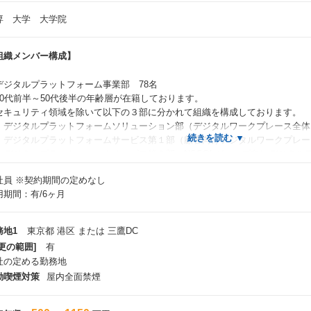
専 大学 大学院
組織メンバー構成】
ジタルプラットフォーム事業部 78名
0代前半～50代後半の年齢層が在籍しております。
キュリティ領域を除いて以下の３部に分かれて組織を構成しております。
デジタルプラットフォームソリューション部（デジタルワークプレース全体、
デジタルプラットフォームサービス第１部（顧客向けデジタルワークプレー
デジタルプラットフォームサービス第２部（NSSOLグループ向けデジタル
社員
※契約期間の定めなし
ャリア入社者も3割が在籍しており、新卒入社とキャリア入社に関わらずフ
用期間：有/6ヶ月
務地1
東京都 港区 または 三鷹DC
更の範囲]
有
社の定める勤務地
動喫煙対策
屋内全面禁煙