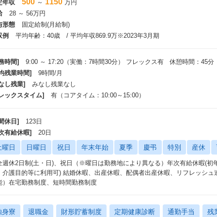
500
1150
定年収
～
万円
給
28 ～ 56万円
与形態
固定給制(月給制)
収例
平均年齢：40歳 / 平均年収869.9万※2023年3月期
務時間]
9:00 ～ 17:20（実働：7時間30分） フレックス有 休憩時間：45分
平均残業時間]
9時間/月
なし残業]
みなし残業なし
フレックスタイム]
有（コアタイム：10:00～15:00）
間休日]
123日
年次有給休暇]
20日
土曜日
日曜日
祝日
年末年始
夏季
慶弔
特別
産休
全週休2日制(土・日)、祝日（※曜日は勤務地により異なる）年次有給休暇(初年
・介護目的等に利用可) 結婚休暇、出産休暇、配偶者出産休暇、リフレッシュ
能）在宅勤務制度、短時間勤務制度
独身寮
退職金
財形貯蓄制度
定期健康診断
通勤手当
残