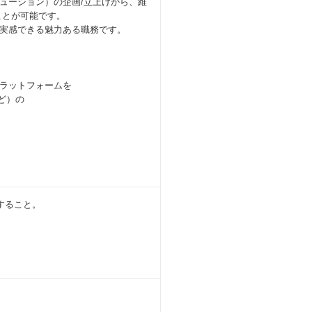
ューション）の企画/立上げから、維
ことが可能です。
実感できる魅力ある職務です。
ルプラットフォームを
ど）の
すること。