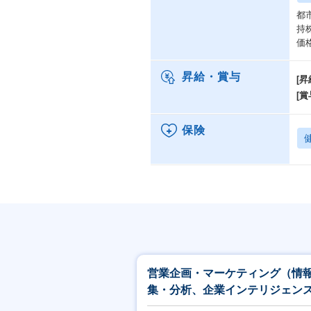
都
持
価
昇給・賞与
[昇
[賞
保険
営業企画・マーケティング（情
集・分析、企業インテリジェン
【ITS&E/S&M2_39】