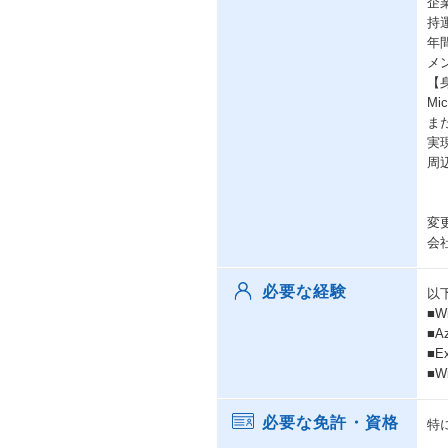
企
持
年
メ
【
M
ま
実
周
変
会
必要な経験
以
■Wi
■Az
■Ex
■W
必要な免許・資格
特