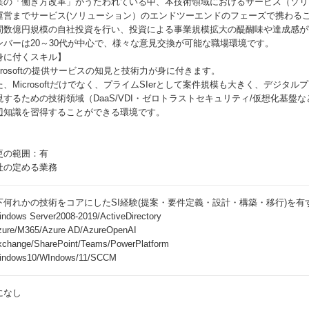
業の「働き方改革」がうたわれている中、本技術領域におけるサービス（ソリ
運営までサービス(ソリューション）のエンドツーエンドのフェーズで携わる
間数億円規模の自社投資を行い、投資による事業規模拡大の醍醐味や達成感が
ンバーは20～30代が中心で、様々な意見交換が可能な職場環境です。
身に付くスキル】
icrosoftの提供サービスの知見と技術力が身に付きます。
た、Microsoftだけでなく、プライムSIerとして案件規模も大きく、デジタ
現するための技術領域（DaaS/VDI・ゼロトラストセキュリティ/仮想化基盤な
辺知識を習得することができる環境です。
更の範囲：有
社の定める業務
下何れかの技術をコアにしたSI経験(提案・要件定義・設計・構築・移行)を有
ndows Server2008-2019/ActiveDirectory
ure/M365/Azure AD/AzureOpenAI
change/SharePoint/Teams/PowerPlatform
indows10/WIndows/11/SCCM
になし