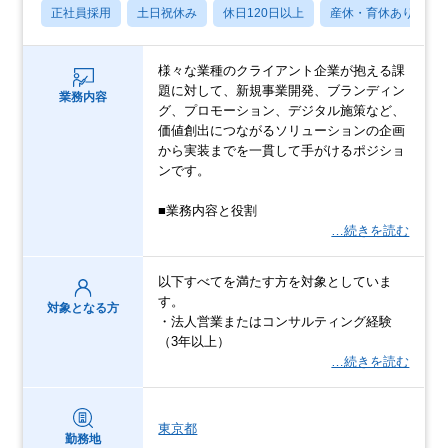
正社員採用
土日祝休み
休日120日以上
産休・育休あり
様々な業種のクライアント企業が抱える課
題に対して、新規事業開発、ブランディン
業務内容
グ、プロモーション、デジタル施策など、
価値創出につながるソリューションの企画
から実装までを一貫して手がけるポジショ
ンです。
■業務内容と役割
…続きを読む
以下すべてを満たす方を対象としていま
す。
対象となる方
・法人営業またはコンサルティング経験
（3年以上）
…続きを読む
東京都
勤務地