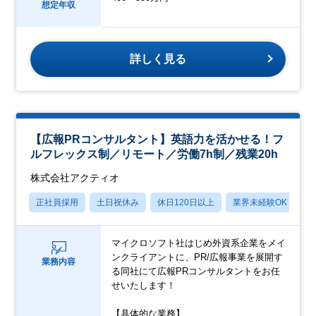
想定年収
詳しく見る
【広報PRコンサルタント】英語力を活かせる！フ
ルフレックス制／リモート／労働7h制／残業20h
株式会社アクティオ
正社員採用
土日祝休み
休日120日以上
業界未経験OK
月
マイクロソフト社はじめ外資系企業をメイ
ンクライアントに、PR/広報事業を展開す
業務内容
る同社にて広報PRコンサルタントをお任
せいたします！
【具体的な業務】