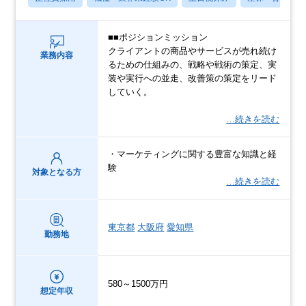
■■ポジションミッション
クライアントの商品やサービスが売れ続け
業務内容
るための仕組みの、戦略や戦術の策定、実
装や実行への並走、改善策の策定をリード
していく。
…続きを読む
・マーケティングに関する豊富な知識と経
験
対象となる方
…続きを読む
東京都
大阪府
愛知県
勤務地
580～1500万円
想定年収