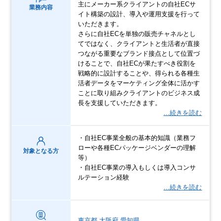
主にメーカー系クライアントの自社ECサ
業務内容
イト構築の設計、導入や運用支援を行って
いただきます。
さらに自社ECを単独の販売チャネルとし
てではなく、クライアントと生活者が直接
つながる重要なブランド接点として位置づ
けることで、自社ECが果たすべき役割を
戦略的に設計することや、得られる各種生
活者データをマーケティング全体に活かす
ことに取り組みクライアントのビジネス成
長を支援していただきます。
…続きを読む
・自社EC事業全般の基本的知識（業務フ
ローや各種ECパッケージベンダーの理解
対象となる方
等）
・自社EC事業の導入もしくは導入コンサ
ルテーション経験
…続きを読む
東京都
大阪府
愛知県