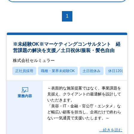
1
※未経験OK※マーケティングコンサルタント 経
営課題の解決を支援／土日祝休/服装・髪色自由
株式会社セルミュラー
正社員採用
職種・業界未経験OK
土日祝休み
休日120日以上
～表面的な施策提案ではなく、事業課題を
見据え、クライアントの最適解を設計して
業務内容
いただきます。
「美容・IT・金融・官公庁・エンタメ」な
ど幅広い顧客を担当し、企画だけで終わら
ない一気通貫で支援いたします。～
…続きを読む