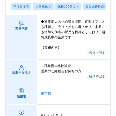
正社員採用
土日祝休み
休日120日以上
業界未経験OK
産
◆事業拡大のため増員採用！直近オフィス
も移転し、売り上げも右肩上がり。来期に
業務内容
も追加で50名の採用を目標としており、超
急成長中の企業です！
【業務内容】
…続きを読む
～IT業界未経験歓迎～
営業のご経験をお持ちの方
対象となる方
…続きを読む
東京都
勤務地
400～550万円