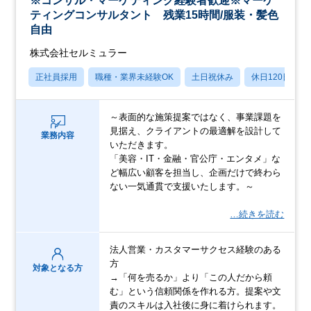
※コンサル・マーケティング経験者歓迎※マーケ
ティングコンサルタント 残業15時間/服装・髪色
自由
株式会社セルミュラー
正社員採用
職種・業界未経験OK
土日祝休み
休日120日以上
～表面的な施策提案ではなく、事業課題を
見据え、クライアントの最適解を設計して
業務内容
いただきます。
「美容・IT・金融・官公庁・エンタメ」な
ど幅広い顧客を担当し、企画だけで終わら
ない一気通貫で支援いたします。～
…続きを読む
法人営業・カスタマーサクセス経験のある
方
対象となる方
→「何を売るか」より「この人だから頼
む」という信頼関係を作れる方。提案や文
責のスキルは入社後に身に着けられます。