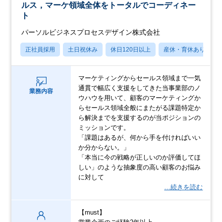
ルス，マーケ領域全体をトータルでコーディネー
ト
パーソルビジネスプロセスデザイン株式会社
正社員採用
土日祝休み
休日120日以上
産休・育休あり
マーケティングからセールス領域まで一気
通貫で幅広く支援をしてきた当事業部のノ
業務内容
ウハウを用いて、顧客のマーケティングか
らセールス領域全般にまたがる課題特定か
ら解決までを支援するのが当ポジションの
ミッションです。
「課題はあるが、何から手を付ければいい
か分からない。」
「本当に今の戦略が正しいのか評価してほ
しい」のような抽象度の高い顧客のお悩み
に対して
…続きを読む
【must】