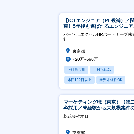
【ICTエンジニア（PL候補）／
東】5年後も選ばれるエンジニア
／チーム運営・体制構築
パーソルエクセルHRパートナーズ株
社
東京都
420万~560万
正社員採用
土日祝休み
休日120日以上
業界未経験OK
月残業20時間以内
マーケティング職（東京）【第
卒採用／未経験から大規模案件
ーケティングが経験できる／研
株式会社オロ
実】
東京都