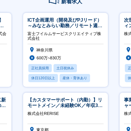
新着求人
関
ICT企画運用（開発及びPJリード）
次
へ
～みなとみらい勤務／リモート週
ィ
2OK／業務改善～
式会
富士フイルムサービスクリエイティブ株
株
式会社
神奈川県
600万~830万
正社員採用
土日祝休み
休日120日以上
産休・育休あり
休
月残業20時間以内
二新
【カスタマーサポート（内勤）】リ
事
のマ
モートメイン／未経験OK／年収340
ャ
修充
万～／年間休日125日
株式会社RERISE
株
東京都