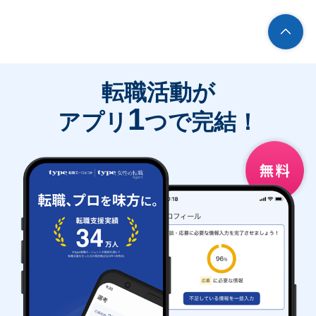
転職活動が
1
アプリ
つで完結！