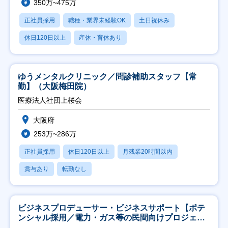
350万~475万
正社員採用
職種・業界未経験OK
土日祝休み
休日120日以上
産休・育休あり
ゆうメンタルクリニック／問診補助スタッフ【常
勤】（大阪梅田院）
医療法人社団上桜会
大阪府
253万~286万
正社員採用
休日120日以上
月残業20時間以内
賞与あり
転勤なし
ビジネスプロデューサー・ビジネスサポート【ポテ
ンシャル採用／電力・ガス等の民間向けプロジェク
ト推進】