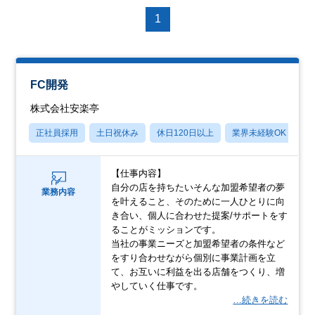
1
FC開発
株式会社安楽亭
正社員採用
土日祝休み
休日120日以上
業界未経験OK
産
【仕事内容】
自分の店を持ちたいそんな加盟希望者の夢
業務内容
を叶えること、そのために一人ひとりに向
き合い、個人に合わせた提案/サポートをす
ることがミッションです。
当社の事業ニーズと加盟希望者の条件など
をすり合わせながら個別に事業計画を立
て、お互いに利益を出る店舗をつくり、増
やしていく仕事です。
…続きを読む