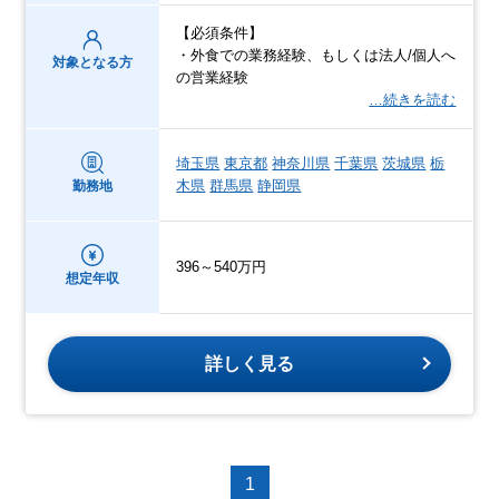
【必須条件】
・外食での業務経験、もしくは法人/個人へ
対象となる方
の営業経験
…続きを読む
埼玉県
東京都
神奈川県
千葉県
茨城県
栃
木県
群馬県
静岡県
勤務地
396～540万円
想定年収
詳しく見る
1