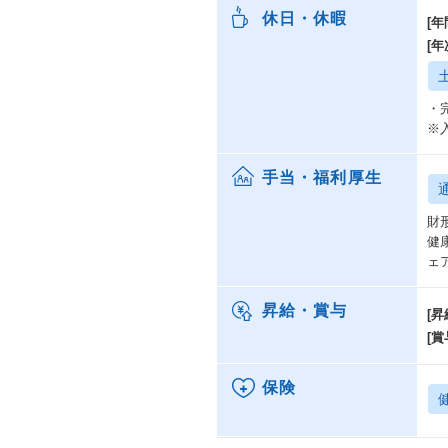
休日・休暇
[年
[
・
※
手当・福利厚生
財
健
ェ
昇給・賞与
[昇
[賞
保険