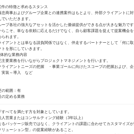
。
 案件の特徴と求めるスタンス
藤忠商事およびグループ企業との連携案件はもとより、外部クライアントに対
んでいただきます。
ループ各社の強大なアセットを活かした価値提供ができる点が大きな魅力です
からこそ、単なる依頼に応えるだけでなく、自ら顧客課題を捉えて提案機会を
められます。
ライアントとは単なる請負関係ではなく、伴走するパートナーとして「何に取
クトを形にしていきます。
具体的な業務内容
記主要業務を行いながらプロジェクトマネジメントを行います。
クライアントニーズの把握 ・事業ゴールに向けたスコープの把握および、企
・実装～導入 など
更の範囲：有
社の定める業務
下すべてを満たす方を対象としています。
法人営業またはコンサルティング経験（3年以上）
なるパッケージ販売ではなく、クライアントの課題に合わせてカスタマイズが
ソリューション型」の提案経験があること。