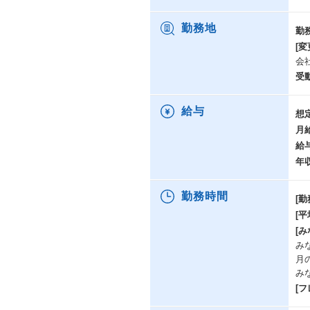
案
構
勤務地
勤
と
[変
ま
会
活
受
自
②
給与
想
ク
月
ビ
給
社
年
ー
新
勤務時間
[勤
③
[
伊
[み
安
みな
ベ
月
合
み
[