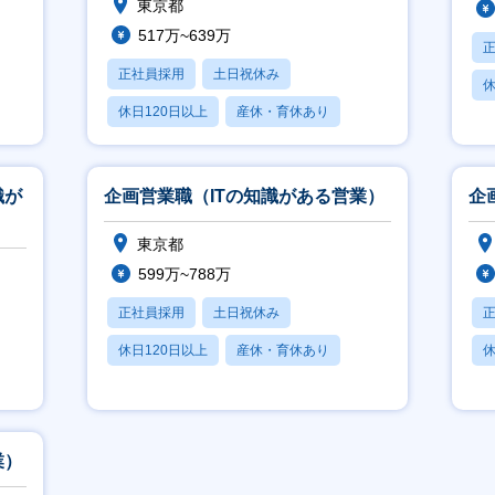
東京都
517万~639万
正社員採用
土日祝休み
休
休日120日以上
産休・育休あり
月
月残業20時間以内
識が
企画営業職（ITの知識がある営業）
企
東京都
599万~788万
正社員採用
土日祝休み
休日120日以上
産休・育休あり
休
月残業20時間以内
月
業）