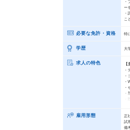
・
ー
・
こ
必要な免許・資格
特
学歴
大
求人の特色
【
・
・
・
・
・
・
・
雇用形態
正
試
【
備
①