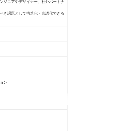
ンジニアやデザイナー、社外パートナ
べき課題として構造化・言語化できる
ョン
活かした関わり方ができる