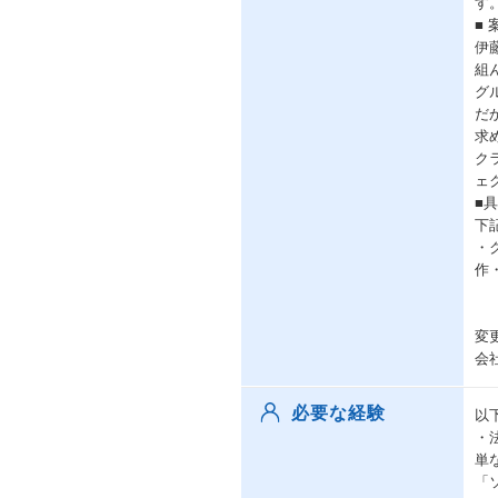
す
■
伊
組
グ
だ
求
ク
ェ
■
下
・
作
変
会
必要な経験
以
・
単
「