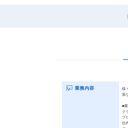
業務内容
様
策
■
ク
プ
社