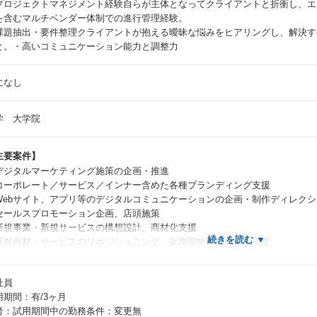
プロジェクトマネジメント経験自らが主体となってクライアントと折衝し、エ
を含むマルチベンダー体制での進行管理経験。
課題抽出・要件整理クライアントが抱える曖昧な悩みをヒアリングし、解決す
と。・高いコミュニケーション能力と調整力
になし
学 大学院
主要案件】
デジタルマーケティング施策の企画・推進
コーポレート／サービス／インナー含めた各種ブランディング支援
Webサイト、アプリ等のデジタルコミュニケーションの企画・制作ディレクシ
セールスプロモーション企画、店頭施策
新規事業・新規サービスの構想設計、商材化支援
既存商材・サービスのリポジショニング、販路開拓、営業企画支援
システム開発など含むDX支援
社員
用期間：有/3ヶ月
ポイント】
考：試用期間中の勤務条件：変更無
直クライアント案件を中心に、上流から下流まで伴走しながら、自分の強みを