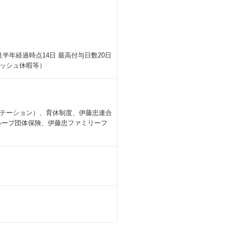
社半年経過時点14⽇ 最⾼付与⽇数20⽇
ッシュ休暇等）
テーション）、育休制度、伊藤忠連合
ループ団体保険、伊藤忠ファミリーフ