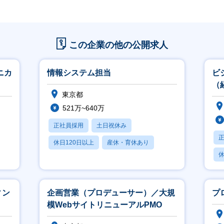
この企業の他の公開求人
ニカ
情報システム担当
ビ
（
東京都
営
521万~640万
正社員採用
土日祝休み
休日120日以上
産休・育休あり
休
月残業20時間以内
月
ィン
企画営業（プロデューサー）／大規
プ
模WebサイトリニューアルPMO