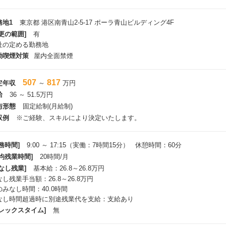
件の多くは、代理店を介さずクライアント企業との直接取引です。
想や方針整理といった上流フェーズから、施策の実行・運用まで一貫して関
務地1
東京都 港区南青山2-5-17 ポーラ青山ビルディング4F
伴走しながらプロジェクトを推進できます。
更の範囲]
有
た、案件への入り方や価値の出し方が一つに決まっているわけではなく、こ
社の定める勤務地
かしながら、
動喫煙対策
屋内全面禁煙
身の強みを発揮できる点もこのポジションの特徴です。
クリエイティブを軸に、新しい価値づくりに挑戦できる
507
817
定年収
～
万円
リエイティブ領域での価値提供を軸としながら、クライアント企業の課題や
給
36 ～ 51.5万円
ジネスやテクノロジーの視点も掛け合わせた提案を行っています。
与形態
固定給制(月給制)
内のクリエイティブ・テクニカルメンバーとの連携はもちろん、社外パート
収例
※ご経験、スキルにより決定いたします。
クも活用しながら、
しい価値やこれまでにない打ち手を生み出していける環境があります。
務時間]
9:00 ～ 17:15（実働：7時間15分） 休憩時間：60分
安定した基盤と、柔軟に挑戦できる環境の両方がある
平均残業時間]
20時間/月
藤忠グループの信頼と事業基盤を活かし、幅広い業界・業種のクライアント
なし残業]
基本給：26.8～26.8万円
定した環境の中で働ける一方、ゼロから事業やプロジェクトを立ち上げる機
し残業手当額：26.8～26.8万円
ンチャーのような柔軟さやスピード感を持って挑戦できる点も魅力です。プ
のみなし時間：40.0時間
えるため、常に新鮮さを持って取り組めます。
なし時間超過時に別途残業代を支給：支給あり
フレックスタイム]
無