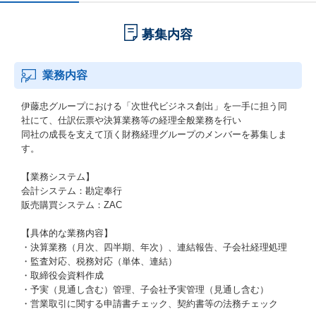
募集内容
業務内容
伊藤忠グループにおける「次世代ビジネス創出」を一手に担う同
社にて、仕訳伝票や決算業務等の経理全般業務を行い
同社の成長を支えて頂く財務経理グループのメンバーを募集しま
す。
【業務システム】
会計システム：勘定奉行
販売購買システム：ZAC
【具体的な業務内容】
・決算業務（月次、四半期、年次）、連結報告、子会社経理処理
・監査対応、税務対応（単体、連結）
・取締役会資料作成
・予実（見通し含む）管理、子会社予実管理（見通し含む）
・営業取引に関する申請書チェック、契約書等の法務チェック