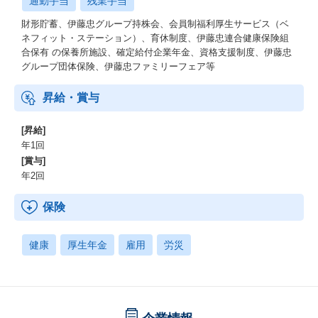
通勤手当
残業手当
財形貯蓄、伊藤忠グループ持株会、会員制福利厚⽣サービス（ベ
ネフィット・ステーション）、育休制度、伊藤忠連合健康保険組
合保有 の保養所施設、確定給付企業年⾦、資格⽀援制度、伊藤忠
グループ団体保険、伊藤忠ファミリーフェア等
昇給・賞与
[昇給]
年1回
[賞与]
年2回
保険
健康
厚生年金
雇用
労災