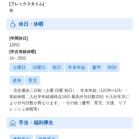
[フレックスタイム]
無
休日・休暇
[年間休日]
120日
[年次有給休暇]
14～20日
土曜日
日曜日
祝日
年末年始
慶弔
特別
産休
育児
・完全週休⼆⽇制（⼟曜 ⽇曜 祝⽇）、年末年始（12/29〜1/3）・
有給休暇︓⼊社半年経過時点14⽇ 最⾼付与⽇数20⽇ ※⼊社年⽉に
より付与⽇数が異なります。・その他（慶弔、育児、介護、リフ
レッシュ休暇等）
手当・福利厚生