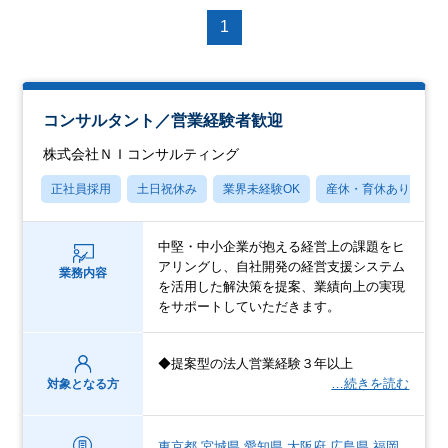
1
コンサルタント／営業経験者歓迎
株式会社ＮＩコンサルティング
正社員採用
土日祝休み
業界未経験OK
産休・育休あり
中堅・中小企業が抱える経営上の課題をヒ
アリングし、自社開発の経営支援システム
業務内容
を活用した解決策を提案、業績向上の実現
をサポートしていただきます。
◆提案型の法人営業経験３年以上
…続きを読む
対象となる方
東京都
宮城県
愛知県
大阪府
広島県
福岡