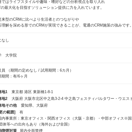
通ではライフスタイルや趣味・嗜好などの分析視点を取り入れ
TVの最大化を目指すソリューション提供に力を入れています。
従来型のCRMに比べより生活者とのつながりや
客理解を深める形でのCRMが実現できることが、電通のCRM施策の強みです
になし
学 大学院
社員
（期間の定めなし / 試用期間：6カ月）
用期間：有/6ヶ月
務地1
東京都 港区 東新橋1-8-1
務地2
大阪府 大阪市北区中之島3-2-4 中之島フェスティバルタワー・ウエスト
務地その他
愛知県、大阪府
更の範囲]
有
国内事業所：東京オフィス・関西オフィス（大阪・京都）・中部オフィス​ ※
/団体等への出向もあり（海外および全国） ​
動喫煙対策
屋内全面禁煙