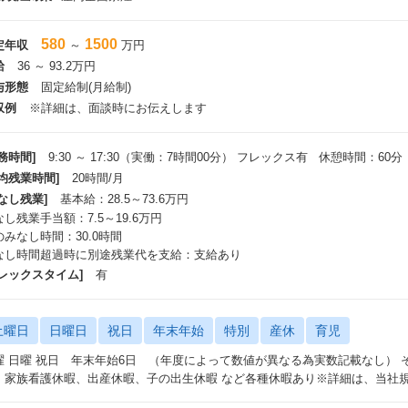
580
1500
定年収
～
万円
給
36 ～ 93.2万円
与形態
固定給制(月給制)
収例
※詳細は、面談時にお伝えします
務時間]
9:30 ～ 17:30（実働：7時間00分） フレックス有 休憩時間：60分
平均残業時間]
20時間/月
なし残業]
基本給：28.5～73.6万円
し残業手当額：7.5～19.6万円
のみなし時間：30.0時間
なし時間超過時に別途残業代を支給：支給あり
フレックスタイム]
有
土曜日
日曜日
祝日
年末年始
特別
産休
育児
曜 日曜 祝日 年末年始6日 （年度によって数値が異なる為実数記載なし）
、家族看護休暇、出産休暇、子の出生休暇 など各種休暇あり※詳細は、当社