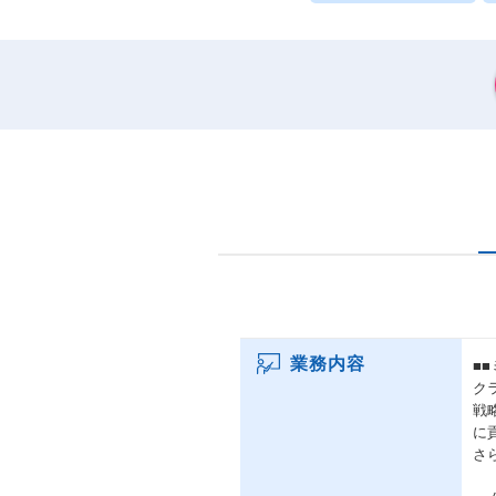
業務内容
■
ク
戦
に
さ