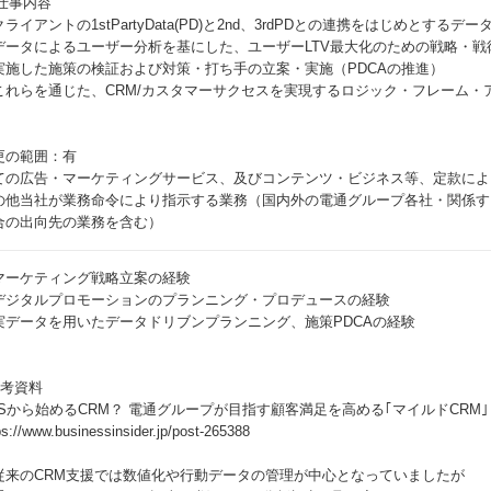
■仕事内容
クライアントの1stPartyData(PD)と2nd、3rdPDとの連携をはじめとす
データによるユーザー分析を基にした、ユーザーLTV最大化のための戦略・戦
実施した施策の検証および対策・打ち手の立案・実施（PDCAの推進）
これらを通じた、CRM/カスタマーサクセスを実現するロジック・フレーム・
更の範囲：有
ての広告・マーケティングサービス、及びコンテンツ・ビジネス等、定款によ
の他当社が業務命令により指示する業務（国内外の電通グループ各社・関係す
合の出向先の業務を含む）​
マーケティング戦略立案の経験
デジタルプロモーションのプランニング・プロデュースの経験
実データを用いたデータドリブンプランニング、施策PDCAの経験
参考資料
NSから始めるCRM？ 電通グループが目指す顧客満足を高める｢マイルドCRM
ps://www.businessinsider.jp/post-265388
従来のCRM支援では数値化や行動データの管理が中心となっていましたが