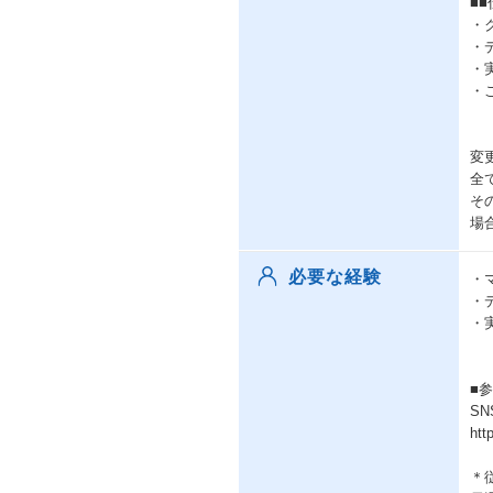
■
・
・
・
・
変
全
そ
場
必要な経験
・
・
・
■
S
htt
＊