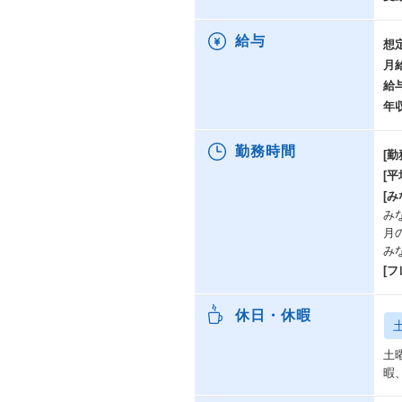
給与
想
月
給
年
勤務時間
[勤
[
[み
みな
月
み
[
休日・休暇
土
暇