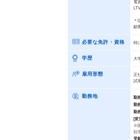
電
L
＊
顧
必要な免許・資格
特
学歴
大
雇用形態
正
試
勤務地
勤
勤
勤
[変
※
社
受