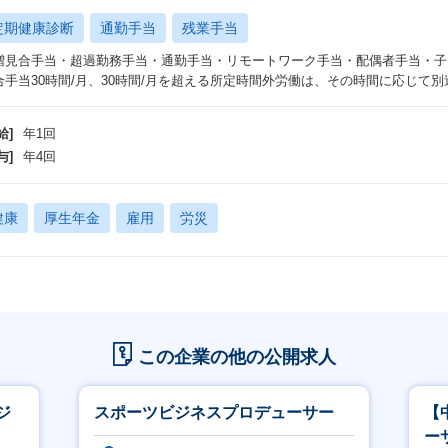
定期健康診断
通勤手当
残業手当
増見合手当・超過勤務手当・通勤手当・リモートワーク手当・配偶者手当・子
合手当30時間/月、30時間/月を超える所定時間外労働は、その時間に応じて別
給]
年1回
与]
年4回
健康
厚生年金
雇用
労災
この企業の他の公開求人
ジ
スポーツビジネスプロデューサー
【
ー