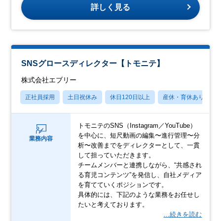
詳しく見る
SNSグロースディレクター【トモニテ】
株式会社エブリー
正社員採用
土日祝休み
休日120日以上
産休・育休あり
トモニテのSNS（Instagram／YouTube）
を中心に、短尺動画の編集〜進行管理〜分
業務内容
析〜改善までをディレクターとして、一貫
して担っていただきます。
チームメンバーと連携しながら、“共感され
る育児コンテンツ”を発信し、自社メディア
を育てていくポジションです。
具体的には、下記のような業務をお任せし
たいと考えております。
…続きを読む