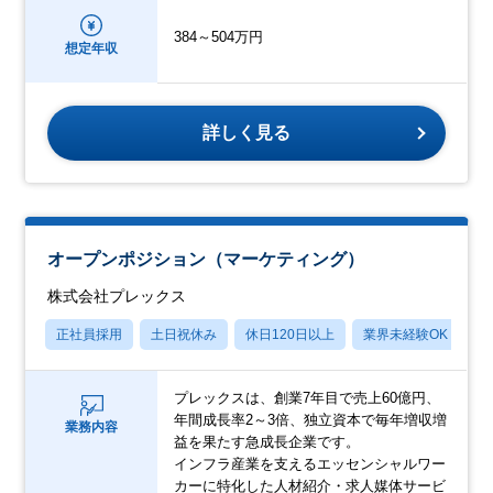
384～504万円
想定年収
詳しく見る
オープンポジション（マーケティング）
株式会社プレックス
正社員採用
土日祝休み
休日120日以上
業界未経験OK
産
プレックスは、創業7年目で売上60億円、
年間成長率2～3倍、独立資本で毎年増収増
業務内容
益を果たす急成長企業です。
インフラ産業を支えるエッセンシャルワー
カーに特化した人材紹介・求人媒体サービ