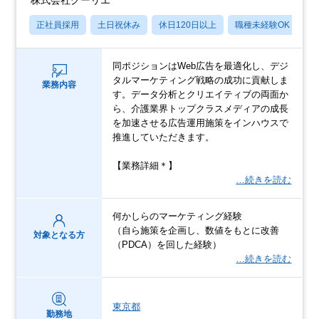
株式会社クーリエ
正社員採用
土日祝休み
休日120日以上
職種未経験OK
産
同ポジションはWeb広告を最適化し、デジ
タルマーケティング戦略の成功に貢献しま
業務内容
す。データ分析とクリエイティブの両面か
ら、介護業界トップクラスメディアの成長
を加速させる広告運用施策をインハウスで
推進していただきます。
【業務詳細＊】
…続きを読む
何かしらのマーケティング経験
（自ら施策を企画し、数値をもとに改善
対象となる方
（PDCA）を回した経験）
…続きを読む
東京都
勤務地