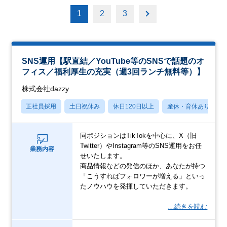
1
2
3
SNS運用【駅直結／YouTube等のSNSで話題のオ
フィス／福利厚生の充実（週3回ランチ無料等）】
株式会社dazzy
正社員採用
土日祝休み
休日120日以上
産休・育休あり
同ポジションはTikTokを中心に、X（旧
Twitter）やInstagram等のSNS運用をお任
業務内容
せいたします。
商品情報などの発信のほか、あなたが持つ
「こうすればフォロワーが増える」といっ
たノウハウを発揮していただきます。
…続きを読む