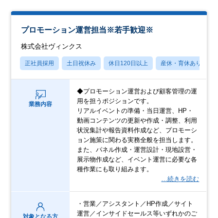
プロモーション運営担当※若手歓迎※
株式会社ヴィンクス
正社員採用
土日祝休み
休日120日以上
産休・育休あり
◆プロモーション運営および顧客管理の運
用を担うポジションです。
業務内容
リアルイベントの準備・当日運営、HP・
動画コンテンツの更新や作成・調整、利用
状況集計や報告資料作成など、プロモーシ
ョン施策に関わる実務全般を担当します。
また、パネル作成・運営設計・現地設営・
展示物作成など、イベント運営に必要な各
種作業にも取り組みます。
…続きを読む
・営業／アシスタント／HP作成／サイト
運営／インサイドセールス等いずれかのご
対象となる方