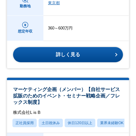
東京都
勤務地
360～600万円
想定年収
詳しく見る
マーケティング企画（メンバー）【自社サービス
拡販のためのイベント・セミナー戦略企画／フレ
ックス制度】
株式会社L is B
正社員採用
土日祝休み
休日120日以上
業界未経験OK
産