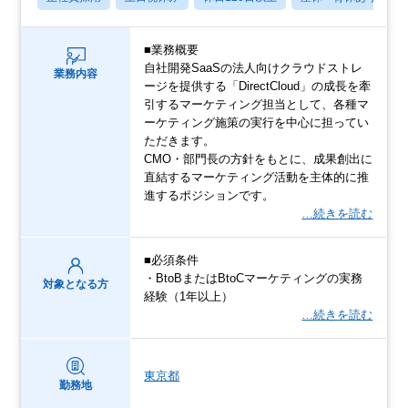
■業務概要
自社開発SaaSの法人向けクラウドストレ
業務内容
ージを提供する「DirectCloud」の成長を牽
引するマーケティング担当として、各種マ
ーケティング施策の実行を中心に担ってい
ただきます。
CMO・部門長の方針をもとに、成果創出に
直結するマーケティング活動を主体的に推
進するポジションです。
…続きを読む
■必須条件
・BtoBまたはBtoCマーケティングの実務
対象となる方
経験（1年以上）
…続きを読む
東京都
勤務地