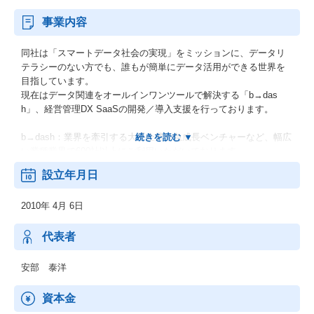
事業内容
同社は「スマートデータ社会の実現」をミッションに、データリ
テラシーのない方でも、誰もが簡単にデータ活用ができる世界を
目指しています。
現在はデータ関連をオールインワンツールで解決する「b→das
h」、経営管理DX SaaSの開発／導入支援を行っております。
b→dash：業界を牽引する大手企業や急成長ベンチャーなど、幅広
い業種業界で600社以上にご利用いただいております。
マーケティングに必要な機能を幅広く提供し、お客様のニーズに
設立年月日
合わせて最適な機能をご提供します。
直感的なUI/UXで操作できるため、SQLいらずでノーコードで誰で
2010年 4月 6日
も簡単にデータを扱うことを可能にする唯一無二のプロダクトで
す。
代表者
第二プロダクト：2023年11月から有料化が始まった経営管理職向
けクラウドサービスです。
安部 泰洋
経営陣の見たい、売上、販管費や現場のKGI、KPIなどの経営に関
するデータを集約し、スマホ上で閲覧可能にするクラウドサービ
資本金
スです。