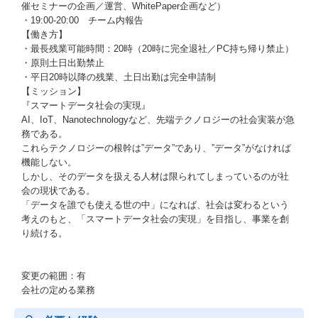
催セミナーの企画／運営、WhitePaper企画など）
・19:00-20:00 チーム内報告
【働き方】
・最長残業可能時間：20時（20時に完全退社／PC持ち帰り禁止）
・原則土日出勤禁止
・平日20時以降の残業、土日出勤は完全申請制
【ミッション】
『スマートデータ社会の実現』
AI、IoT、Nanotechnologyなど、先端テクノロジーの社会実装が急
務である。
これらテクノロジーの根幹は”データ”であり、”データ”がなければ
機能しない。
しかし、そのデータを扱える人材は限られてしまっているのが社
会の現状である。
「データを誰でも使える世の中」になれば、社会は変わるという
考えのもと、「スマートデータ社会の実現」を目指し、事業を創
り続ける。
変更の範囲：有
会社の定める業務