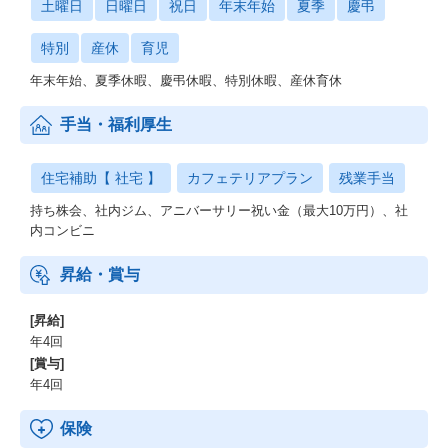
土曜日
日曜日
祝日
年末年始
夏季
慶弔
特別
産休
育児
年末年始、夏季休暇、慶弔休暇、特別休暇、産休育休
手当・福利厚生
住宅補助【 社宅 】
カフェテリアプラン
残業手当
持ち株会、社内ジム、アニバーサリー祝い金（最大10万円）、社
内コンビニ
昇給・賞与
[昇給]
年4回
[賞与]
年4回
保険