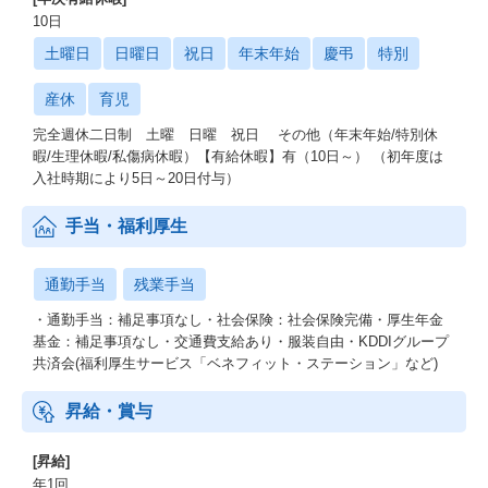
10日
土曜日
日曜日
祝日
年末年始
慶弔
特別
産休
育児
完全週休二日制 土曜 日曜 祝日 その他（年末年始/特別休
暇/生理休暇/私傷病休暇）【有給休暇】有（10日～） （初年度は
入社時期により5日～20日付与）
手当・福利厚生
通勤手当
残業手当
・通勤手当：補足事項なし・社会保険：社会保険完備・厚生年金
基金：補足事項なし・交通費支給あり・服装自由・KDDIグループ
共済会(福利厚生サービス「ベネフィット・ステーション」など)
昇給・賞与
[昇給]
年1回