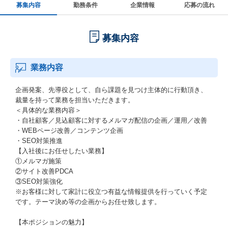
募集内容
勤務条件
企業情報
応募の流れ
募集内容
業務内容
企画発案、先導役として、自ら課題を見つけ主体的に行動頂き、
裁量を持って業務を担当いただきます。
＜具体的な業務内容＞
・自社顧客／見込顧客に対するメルマガ配信の企画／運用／改善
・WEBページ改善／コンテンツ企画
・SEO対策推進
【入社後にお任せしたい業務】
①メルマガ施策
②サイト改善PDCA
③SEO対策強化
※お客様に対して家計に役立つ有益な情報提供を行っていく予定
です。テーマ決め等の企画からお任せ致します。
【本ポジションの魅力】