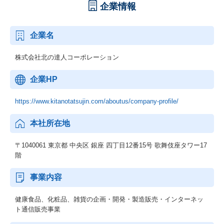
プレイヤー評価・経営評価の2軸で、月額1万円～40万円の昇給が
企業情報
可能
※リーダークラス以上は評価額の上限なし。成果に応じて柔軟に
企業名
評価
株式会社北の達人コーポレーション
企業HP
https://www.kitanotatsujin.com/aboutus/company-profile/
本社所在地
〒1040061 東京都 中央区 銀座 四丁目12番15号 歌舞伎座タワー17
階
事業内容
健康食品、化粧品、雑貨の企画・開発・製造販売・インターネッ
ト通信販売事業