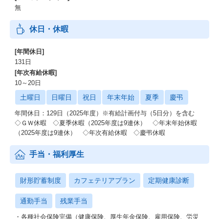
毎日おいしいランチがオフィスに届き、無料で提供されます。
無
■シャッフルランチ制度
休日・休暇
コミュニケーション促進のため、2ヵ月に1度、会社負担でオフィ
ス周辺のカジュアルなランチ会を実施しています。
[年間休日]
■社内Bar制度 ※東京本社のみ
131日
18時以降、社員が無料で自由に飲食できる「KitatatsuBar」を完
[年次有給休暇]
備。お酒やソフトドリンクを多数取りそろえており、部署内外の
10～20日
交流やリファラル採用にも活用されています。
土曜日
日曜日
祝日
年末年始
夏季
慶弔
■部活動制度
年間休日：129日（2025年度）※有給計画付与（5日分）を含む
社員同士で好きな部活動を立ち上げ、認定されると会社から活動
◇ＧＷ休暇 ◇夏季休暇（2025年度は9連休） ◇年末年始休暇
補助金が支給されます。フットサル部や漫画部など、さまざまな
（2025年度は9連休） ◇年次有給休暇 ◇慶弔休暇
部活が活動中です。
手当・福利厚生
■サンクスカード制度
社員間で日頃の感謝を伝え合う制度。一番多くカードを「もらっ
た人」「あげた人」には表彰制度もあります。
財形貯蓄制度
カフェテリアプラン
定期健康診断
◆職級別給与モデル ※給与は東京勤務を想定
通勤手当
残業手当
部長クラス：1,500万円～（歴代最年少26歳／平均33歳）
・各種社会保険完備（健康保険、厚生年金保険、雇用保険、労災