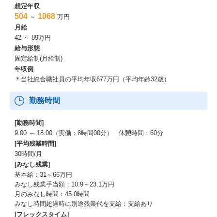
ントやマイルへの交換も可能です。
想定年収
504
1068
～
万円
■チーム目標達成インセンティブ制度
月給
部署・チーム単位で目標と期限を設定し、期間内に達成した場合
42 ～ 89万円
はインセンティブを支給。目標の難易度に応じて報酬がスケール
給与形態
アップします！
固定給制(月給制)
年収例
■チャレンジプログラム・ミニチャレンジプログラム制度
＊当社総合職社員の平均年収677万円（平均年齢32歳）
一定役職以上の社員には、自己啓発や知見拡大を目的とした特別
な期間（9日間／5日間）が毎年付与され、通常業務から離れて学
勤務時間
びや経験に取り組むことができます。
■商品企画コンテスト
[勤務時間]
「こんな商品があったらいいな！」というアイデアを誰でも自由
9:00 ～ 18:00（実働：8時間00分） 休憩時間：60分
に提案可能。一次選考を通過したアイデアはマーケット調査を経
[平均残業時間]
て、実現の可否が本格的に検討されます。
30時間/月
[みなし残業]
■読みたい本募集制度
基本給：31～66万円
リクエストした本を全額会社負担で購入可能。読後は社内の本棚
みなし残業手当額：10.9～23.1万円
で管理し、全社員で活用できます。
月のみなし時間：45.0時間
みなし時間超過時に別途残業代を支給：支給あり
■ランチ完全無料
[フレックスタイム]