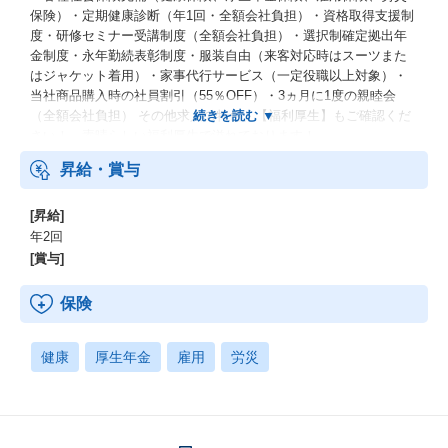
マネージャークラス：1,080万円～1,800万円（歴代最年少25歳／
保険）・定期健康診断（年1回・全額会社負担）・資格取得支援制
平均40歳）
度・研修セミナー受講制度（全額会社負担）・選択制確定拠出年
リーダークラス：780万円～1,200万円（歴代最年少24歳／平均35
金制度・永年勤続表彰制度・服装自由（来客対応時はスーツまた
歳）
はジャケット着⽤）・家事代行サービス（一定役職以上対象）・
シニアメンバークラス：600万円～1,068万円（歴代最年少23歳／
当社商品購入時の社員割引（55％OFF）・3ヵ月に1度の親睦会
平均36歳）
（全額会社負担） その他求人の特色、【福利厚生】もご確認くだ
メンバークラス：504万円～702万円（平均29歳）
さい！ 素晴らしい福利厚生で溢れております！
昇給・賞与
社歴・社会経験歴に応じた定期昇給に併せて、年齢等に関係なく
実力・成果に応じた評価給で、安定かつ成果が正当に反映される
給与体系を実現しています。
[昇給]
年2回
【社歴給】
[賞与]
毎年、月額1万円昇給（入社10年目まで）※以降、金額に変更有
保険
【社会経験歴給】
毎年、月額5千円昇給（社会人6年目まで）※以降、金額に変更有
健康
厚生年金
雇用
労災
【職級給】
一定以上の職級から、月額3万円～50万円昇給
【能力調整給】