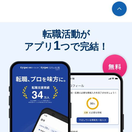
転職活動が
1
アプリ
つで完結！