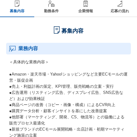
募集内容
勤務条件
企業情報
応募の流れ
募集内容
業務内容
＜具体的な業務内容＞
●Amazon・楽天市場・Yahoo!ショッピングなど主要ECモールの運
営・販促企画
●売上・利益計画の策定、KPI管理、販売戦略の立案・実行
●広告運用（リスティング広告、ディスプレイ広告、SNS広告な
ど）および効果検証
●商品ページの改善（コピー・画像・構成）によるCVR向上
●購買データ分析・顧客インサイトを基にした改善提案
●他部署（マーケティング、開発、CS、物流等）との協働による
販売プロセス最適化
●新規ブランドのECモール展開戦略・出店計画・初期マーケティ
ング施策の立案