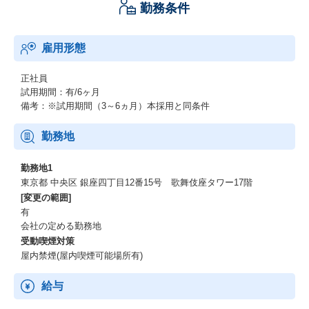
勤務条件
商品づくりにおいては、「びっくりするほど良い商品ができた時
にしか発売しない」というポリシーを貫き、本当に自信を持って
友人や家族に勧められる商品だけを販売しています。
雇用形態
誇りを持てる商品だけをマーケティングの力で世の中へ広げ、ミ
ッションである「世界のQOLを1%上げる」の実現に向けて日々尽
力しています。
正社員
試用期間：有/6ヶ月
備考：※試用期間（3～6ヵ月）本採用と同条件
【福利厚生】その２
■当社オリジナル社内研修制度
勤務地
一代で東証プライム上場企業を築いた当社社長が自ら講師を務め
る「一流塾 ～思考アルゴリズム研修～」など、独自の社内研修を
勤務地1
実施しています。
東京都 中央区 銀座四丁目12番15号 歌舞伎座タワー17階
[変更の範囲]
■MVP制度
有
月間・半期で部門ごとにMVPを選出。月間MVPには最大3.5万円分
会社の定める勤務地
のインセンティブ(※後記)を付与し、半期MVPには最大15万円を
受動喫煙対策
授与します。
屋内禁煙(屋内喫煙可能場所有)
■インセンティブポイント制度
給与
付与基準に応じてインセンティブポイントを支給。貯まったポイ
ントは家電やグルメなど約2万点の交換アイテムのほか、他社ポイ