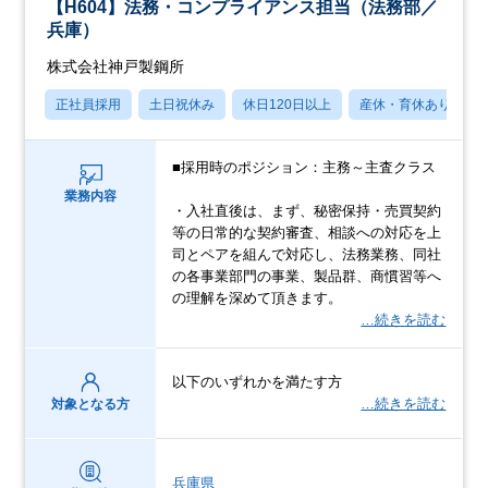
【H604】法務・コンプライアンス担当（法務部／
兵庫）
株式会社神戸製鋼所
正社員採用
土日祝休み
休日120日以上
産休・育休あり
■採用時のポジション：主務～主査クラス
業務内容
・入社直後は、まず、秘密保持・売買契約
等の日常的な契約審査、相談への対応を上
司とペアを組んで対応し、法務業務、同社
の各事業部門の事業、製品群、商慣習等へ
の理解を深めて頂きます。
…続きを読む
以下のいずれかを満たす方
…続きを読む
対象となる方
兵庫県