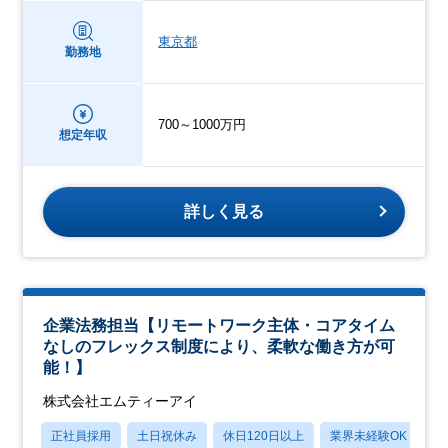
東京都
勤務地
700～1000万円
想定年収
詳しく見る
企業法務担当【リモートワーク主体・コアタイム
なしのフレックス制度により、柔軟な働き方が可
能！】
株式会社エムティーアイ
正社員採用
土日祝休み
休日120日以上
業界未経験OK
産