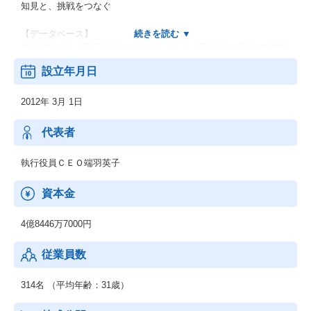
知見と、挑戦をつなぐ
【データベース】
世界190か国／70万人以上のエキスパート（7割以上が現役で活躍
するメンバー）の知見をマッチングするプラットフォームをグロ
設立年月日
ーバルに運営しています。
2012年 3月 1日
【サービス】
「インタビュー」
業界・職域の〖生の声〗を1時間単位で収集
代表者
「オンラインサーベイ」
執行役員ＣＥＯ端羽英子
BtoB領域に特化したWEBアンケート調査
資本金
「テキスト回答」
5名以上の有識者との24時間Q＆A
4億8446万7000円
【組織】
従業員数
24時間対応／多言語対応を可能とする、世界7拠点600人以上の組
織
314名 （平均年齢：31歳）