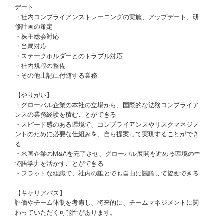
デート
・社内コンプライアンストレーニングの実施、アップデート、研
修計画の策定
・株主総会対応
・当局対応
・ステークホルダーとのトラブル対応
・社内規程の整備
・その他上記に付随する業務
【やりがい】
・グローバル企業の本社の立場から、国際的な法務コンプライア
ンスの業務経験を積むことができる
・スピード感のある環境で、コンプライアンスやリスクマネジメ
ントのために必要な仕組みを、自ら提案して実現することができ
る
・米国企業のM&Aを完了させ、グローバル展開を進める環境の中
で語学力を活かすことができる
・フラットな組織で、社内の誰とでも自由に議論して協働できる
【キャリアパス】
評価やチーム体制を考慮し、将来的に、チームマネジメントに関
わっていただく可能性があります。