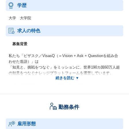
学歴
大学 大学院
求人の特色
募集背景
私たち「ビザスク／VisasQ（＝Vision + Ask + Questionを組み合
わせた造語）」は
「知見と、挑戦をつなぐ」をミッションに、世界190カ国60万人超
の知見をつなぐナレッジプラットフォームを運営しています。
今後の事業成長やグローバル展開を更に加速していくため、ビザ
スクの根幹を支える法務・コンプライアンス担当を新たに募集し
ます。
海外子会社、海外支店含め、ビザスクグループのビジネス全体に
勤務条件
関わっていただきます。
今後のさらなる事業成長加速に向け、法務・コンプライアンス体
制の強化を図りたく思っています。
雇用形態