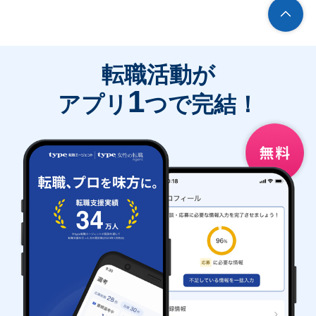
転職活動が
1
アプリ
つで完結！