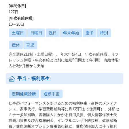
・カルチャーブックもぜひご覧ください。
[年間休日]
127日
◆ビザスクの「組織カルチャー」
[年次有給休暇]
∟経営陣・リーダー・メンバーの距離が近く、個人の挑戦とチー
10～20日
ムの成長を尊重する組織カルチャーです。
土曜日
日曜日
祝日
年末年始
慶弔
特別
―――――――――――――――――――――
風通しがよくオープンな環境 ／ 違いを強さにできる環境
産休
育児
／ 年次関係なく挑戦できる環境 ／ ビザスクで得られる経験
新しいサービスで世の中に影響を与えられる ／ 刺激的で優秀
完全週休2日制（土曜日曜）、 年末年始4日、年次有給休暇、リフ
なメンバー・フラットな組織 ／ 事業拡大の真っ只中、成長機
レッシュ休暇（年次有給とは別に連続5日間まで年1回） 有給休暇:
会の宝庫
入社3か月後から支給
―――――――――――――――――――――
手当・福利厚生
定期健康診断
通勤手当
仕事のパフォーマンスをあげるための福利厚生（身体のメンテナ
ンス、家事代行、学習費用補助等に月1万円まで使用可）、外部セ
ミナー参加補助、書籍購入にかかる費用負担、個人情報保護士受
験費用負担及び合格報酬金、インフルエンザ予防接種、健康診断
費／健康診断オプション費用負担補助、健康保険加入に伴う福利