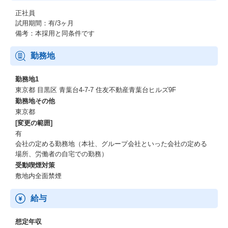
―――――――――――――――
ビザスクで得られる経験
正社員
―――――――――――――――
試用期間：有/3ヶ月
・新しいサービスで世の中に影響を与えられる
備考：本採用と同条件です
・刺激的で優秀なメンバー・フラットな組織
・事業拡大の真っ只中、成長機会の宝庫
勤務地
ビザスクについて
勤務地1
東京都 目黒区 青葉台4-7-7 住友不動産青葉台ヒルズ9F
私たちビザスクは「知見と、挑戦をつなぐ」をミッションに、世
勤務地その他
界190カ国60万人超の知見をつなぐナレッジプラットフォームを運
東京都
営しています。
[変更の範囲]
コンサルティングファームや金融機関、大手事業会社、地方自治
有
体まで、1500アカウントを超えるクライアントにゴリ利用いただ
会社の定める勤務地（本社、グループ会社といった会社の定める
いており、戦略立案／新規事業開発／DX／組織開発など、様々な
場所、労働者の自宅での勤務）
場面における業界トレンドや顧客ニーズ、先行事例の情報収集手
受動喫煙対策
段として、エキスパートとのインタビューやオンラインアンケー
敷地内全面禁煙
トを提供する他、業務委託型の実働型伴走支援や研修講師等のマ
ッチングなど、多種多様な「知見のマッチング」に関するニーズ
に応えています。
給与
ビザスクは、働き方改革やオープンイノベーションの最前線で急
成長し、2020年3月に東証マザーズ（現 東証グロース）上場、202
想定年収