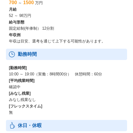
1年11月に米国大手Coleman Research Group, Inc.を買収し、東
700
1500
～
万円
京、アメリカ、シンガポール、香港、ロンドンの世界7拠点となり
月給
ました。
52 ～ 98万円
国内市場の拡大と共にグローバル市場の拡大も行っています。
給与形態
「知見と、挑戦をつなぐ」というミッションを実現するために、
固定給制(年俸制） 12分割
まだまだ私達がやれることは無限にあり、これからも挑戦者とし
年収例
て、試行錯誤しながらプロダクトを改善し、新しいマーケットを
年収は目安、選考を通じて上下する可能性があります。
創っていきます。
勤務時間
大事にしている7つのバリュー ／ ビザスクの「組織カルチャ
ー」
[勤務時間]
◆大事にしている7つのバリュー
10:00 ～ 19:00（実働：8時間00分） 休憩時間：60分
[平均残業時間]
・初めから世界を見よう < Think big and global >
確認中
・一流であることにこだわる < Commit to Excellence>
[みなし残業]
・圧倒的な一番になる < Be the Absolute Leader >
みなし残業なし
・プライドはクソだ < Open Our Minds >
[フレックスタイム]
・広める努力は全員で < Elevate Our Brand>
無
・自由を自覚しているか < Embrace Accountability >
・違いは強さ、共に創る < Collaborate without Boundaries>
休日・休暇
・私たちが大切にしているミッション・バリューをさらに深く知
りたいという方は、