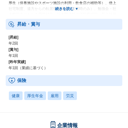
厚生（保養施設やスポーツ施設の利用・飲食店の補助等）、借上
社宅制度、遠方からの転居費用補助（採用時のみ）、勉強会・社
内懇親会にかかる費用補助、社内部活動の活動費補助、新入社員
歓迎・社内交流ランチ費補助、リモートワーク：可（月の5
昇給・賞与
0%）、副業：可（事前承認制）、服装：自由
[昇給]
年2回
[賞与]
年1回
[昨年実績]
年1回（業績に基づく）
保険
健康
厚生年金
雇用
労災
企業情報