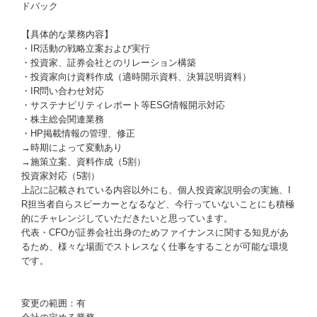
ドバック
【具体的な業務内容】
・IR活動の戦略立案および実行
・投資家、証券会社とのリレーション構築
・投資家向け資料作成（適時開示資料、決算説明資料）
・IR問い合わせ対応
・サステナビリティレポート等ESG情報開示対応
・株主総会関連業務
・HP掲載情報の管理、修正
→時期によって変動あり
→施策立案、資料作成（5割）
投資家対応（5割）
上記に記載されている内容以外にも、個人投資家説明会の実施、I
R担当者自らスピーカーとなるなど、今行っていないことにも積極
的にチャレンジしていただきたいと思っています。
代表・CFOが証券会社出身のためファイナンスに関する知見があ
るため、様々な場面でストレスなく仕事をすることが可能な環境
です。
変更の範囲：有