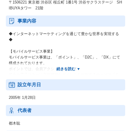
〒1506221 東京都 渋谷区 桜丘町 1番1号 渋谷サクラステージ SH
IBUYAタワー 21階
事業内容
◆インターネットマーケティングを通じて豊かな世界を実現する
◆
【モバイルサービス事業】
モバイルサービス事業は、「ポイント」、「D2C」、「DX」にて
構成されております。
ポイントでは、会員アクションに応じて
現金や電子マネーに交換可能なポイントを付与するサービス「モ
ッピー」と広告主の商品・サービスに関する広告と
設立年月日
アフィリエイトメディアを繋ぐASP「AD.TRACK」を運営してお
ります。
2005年 1月28日
【フィナンシャルサービス事業】
暗号資産販売所「CoinTrade」の運営や世界140か国への海外送金
代表者
が可能なサービス「Sobit」などのブロックチェーン事業と
フリーランスの方々がWebで完結できる請求書買い取りのAIファ
都木聡
クタリングサービス「labol」などのオンラインファクタリング事