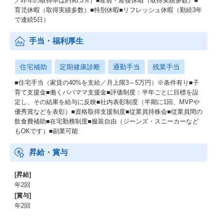
／昨年の取得率は約98.3％）■産前・産後休暇（取得実績多数）■
育児休暇（取得実績多数）■特別休暇■リフレッシュ休暇（勤続3年
で連続5日）
手当・福利厚生
住宅補助
定期健康診断
通勤手当
残業手当
■住宅手当（家賃の40%を支給／月上限3～5万円）※条件有り■子
育て支援金■働くパパママ支援金■評価制度：半年ごとに目標を設
定し、その結果を給与に反映■社内表彰制度（半期に1回、MVPや
優秀賞などを表彰）■資格取得支援制度■従業員持株会■従業員間の
飲食費補助■在宅勤務制度■服装自由（ジーンズ・スニーカーなど
もOKです）■副業可能
昇給・賞与
[昇給]
年2回
[賞与]
年2回