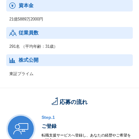
業
資本金
セレスの事業戦略に沿う成長可能性を秘めたベンチャー企業への
投資を通じたリターンを得ることを目的とした投資育成事業を展
21億5889万2000円
開しております。
従業員数
291名 （平均年齢：31歳）
株式公開
東証プライム
応募の流れ
Step.1
ご登録
転職支援サービスへ登録し、あなたの経歴やご希望を