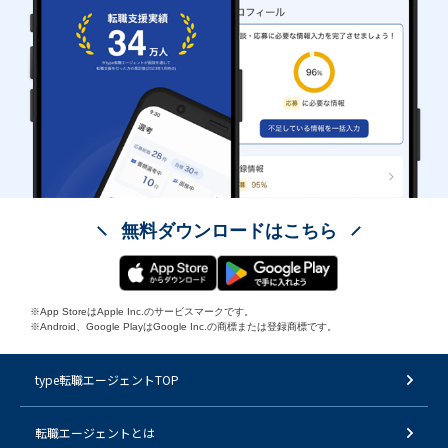
無料ダウンロードはこちら
※App StoreはApple Inc.のサービスマークです。
※Android、Google PlayはGoogle Inc.の商標または登録商標です。
type転職エージェントTOP
転職エージェントとは