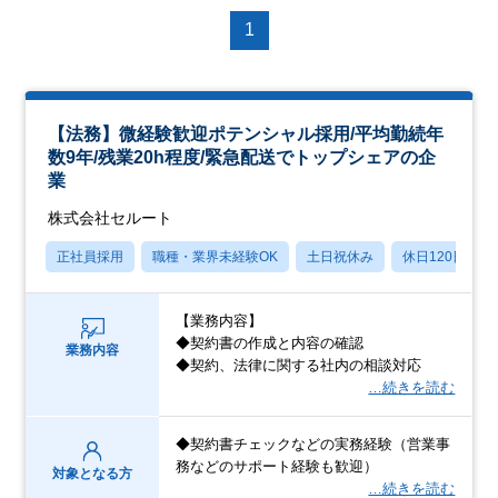
1
【法務】微経験歓迎ポテンシャル採用/平均勤続年
数9年/残業20h程度/緊急配送でトップシェアの企
業
株式会社セルート
正社員採用
職種・業界未経験OK
土日祝休み
休日120日以上
【業務内容】
◆契約書の作成と内容の確認
業務内容
◆契約、法律に関する社内の相談対応
…続きを読む
◆契約書チェックなどの実務経験（営業事
務などのサポート経験も歓迎）
対象となる方
…続きを読む