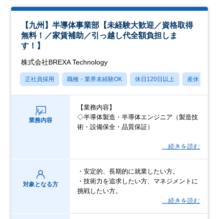
【九州】半導体事業部【未経験大歓迎／資格取得
無料！／家賃補助／引っ越し代全額負担しま
す！】
株式会社BREXA Technology
正社員採用
職種・業界未経験OK
休日120日以上
産休・育休
【業務内容】
◇半導体製造・半導体エンジニア（製造技
業務内容
術・設備保全・品質保証）
…続きを読む
・安定的、長期的に就業したい方。
・技術力を追求したい方、マネジメントに
対象となる方
挑戦したい方。
…続きを読む