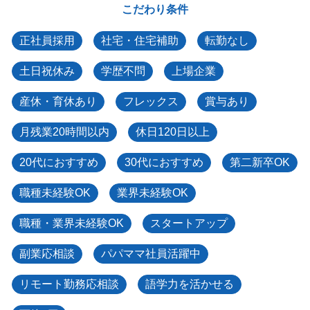
こだわり条件
正社員採用
社宅・住宅補助
転勤なし
土日祝休み
学歴不問
上場企業
産休・育休あり
フレックス
賞与あり
月残業20時間以内
休日120日以上
20代におすすめ
30代におすすめ
第二新卒OK
職種未経験OK
業界未経験OK
職種・業界未経験OK
スタートアップ
副業応相談
パパママ社員活躍中
リモート勤務応相談
語学力を活かせる