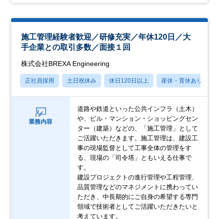
施工管理経験者歓迎／研修充実／年休120日／大
手企業との取引多数／面接１回
株式会社BREXA Engineering
正社員採用
土日祝休み
休日120日以上
産休・育休あり
道路や鉄道といった公共インフラ（土木）
や、ビル・マンション・ショッピングセン
業務内容
ター（建築）などの、「施工管理」として
ご活躍いただきます。施工管理は、建設工
事の現場監督として工事全体の管理をす
る、現場の「司令塔」ともいえる仕事で
す。
建設プロジェクトの進行管理や工程管理、
品質管理などのマネジメントに携わってい
ただき、中長期的にご自身の希望する専門
領域で技術者としてご活躍いただきたいと
考えています。