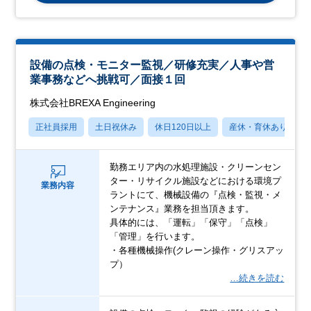
設備の点検・モニター監視／研修充実／人事や営
業事務などへ挑戦可／面接１回
株式会社BREXA Engineering
正社員採用
土日祝休み
休日120日以上
産休・育休あり
勤務エリア内の水処理施設・クリーンセン
ター・リサイクル施設などにおける環境プ
業務内容
ラントにて、機械設備の『点検・監視・メ
ンテナンス』業務を担当頂きます。
具体的には、「運転」「保守」「点検」
「管理」を行います。
・各種機械操作(クレーン操作・グリスアッ
プ）
…続きを読む