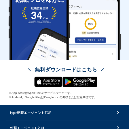
無料ダウンロードはこちら
※App StoreはApple Inc.のサービスマークです。
※Android、Google PlayはGoogle Inc.の商標または登録商標です。
type転職エージェントTOP
転職エージェントとは