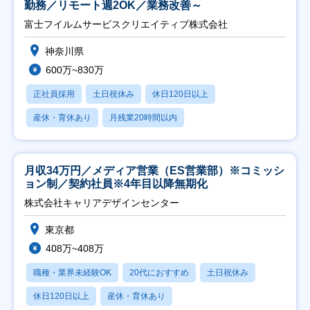
勤務／リモート週2OK／業務改善～
富士フイルムサービスクリエイティブ株式会社
神奈川県
600万~830万
正社員採用
土日祝休み
休日120日以上
産休・育休あり
月残業20時間以内
月収34万円／メディア営業（ES営業部）※コミッシ
ョン制／契約社員※4年目以降無期化
株式会社キャリアデザインセンター
東京都
408万~408万
職種・業界未経験OK
20代におすすめ
土日祝休み
休日120日以上
産休・育休あり