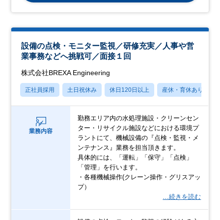
設備の点検・モニター監視／研修充実／人事や営
業事務などへ挑戦可／面接１回
株式会社BREXA Engineering
正社員採用
土日祝休み
休日120日以上
産休・育休あり
勤務エリア内の水処理施設・クリーンセン
ター・リサイクル施設などにおける環境プ
業務内容
ラントにて、機械設備の『点検・監視・メ
ンテナンス』業務を担当頂きます。
具体的には、「運転」「保守」「点検」
「管理」を行います。
・各種機械操作(クレーン操作・グリスアッ
プ）
…続きを読む