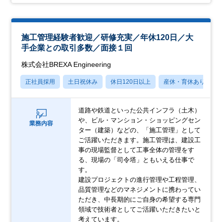
施工管理経験者歓迎／研修充実／年休120日／大
手企業との取引多数／面接１回
株式会社BREXA Engineering
正社員採用
土日祝休み
休日120日以上
産休・育休あり
道路や鉄道といった公共インフラ（土木）
や、ビル・マンション・ショッピングセン
業務内容
ター（建築）などの、「施工管理」として
ご活躍いただきます。施工管理は、建設工
事の現場監督として工事全体の管理をす
る、現場の「司令塔」ともいえる仕事で
す。
建設プロジェクトの進行管理や工程管理、
品質管理などのマネジメントに携わってい
ただき、中長期的にご自身の希望する専門
領域で技術者としてご活躍いただきたいと
考えています。